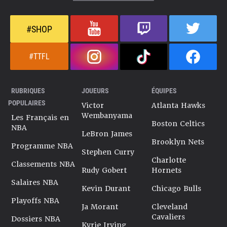
#SHOP
#TTFL
RUBRIQUES
JOUEURS
ÉQUIPES
POPULAIRES
Victor
Atlanta Hawks
Wembanyama
Les Français en
Boston Celtics
NBA
LeBron James
Brooklyn Nets
Programme NBA
Stephen Curry
Charlotte
Classements NBA
Rudy Gobert
Hornets
Salaires NBA
Kevin Durant
Chicago Bulls
Playoffs NBA
Ja Morant
Cleveland
Cavaliers
Dossiers NBA
Kyrie Irving