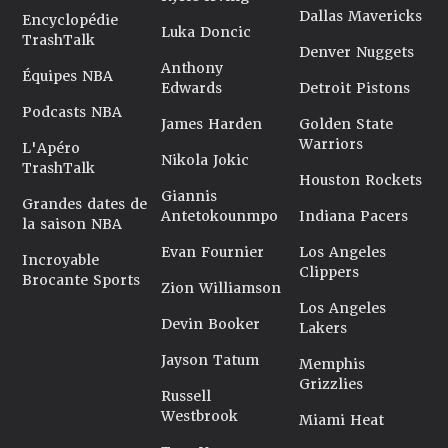
Dallas Mavericks
Encyclopédie
Luka Doncic
TrashTalk
Denver Nuggets
Anthony
Équipes NBA
Edwards
Detroit Pistons
Podcasts NBA
James Harden
Golden State
Warriors
L'Apéro
Nikola Jokic
TrashTalk
Houston Rockets
Giannis
Grandes dates de
Antetokounmpo
Indiana Pacers
la saison NBA
Evan Fournier
Los Angeles
Incroyable
Clippers
Brocante Sports
Zion Williamson
Los Angeles
Devin Booker
Lakers
Jayson Tatum
Memphis
Grizzlies
Russell
Westbrook
Miami Heat