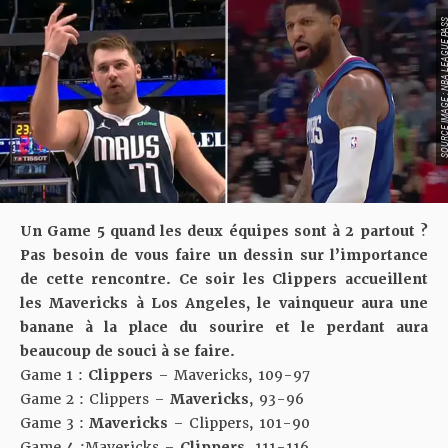
SOURCE IMAGE : NBA LEAG
Un Game 5 quand les deux équipes sont à 2 partout ?
Pas besoin de vous faire un dessin sur l’importance
de cette rencontre. Ce soir les Clippers accueillent
les Mavericks à Los Angeles, le vainqueur aura une
banane à la place du sourire et le perdant aura
beaucoup de souci à se faire.
Game 1 :
Clippers
– Mavericks,
109-97
Game 2 : Clippers –
Mavericks
,
93-96
Game 3 :
Mavericks
– Clippers,
101-90
Game 4 :Mavericks –
Clippers
,
111-116