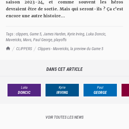
saison 2023-24, et comme souvent les héros
devraient être de sortie. Mais qui seront-ils ? Ça c’est
encore une autre histoire…
Tags :
clippers
,
Game 5
,
James Harden
,
Kyrie Irving
,
Luka Doncic
,
Mavericks
,
Mavs
,
Paul George
,
playoffs
TrashTalk Actu NBA
CLIPPERS
Clippers - Mavericks, la preview du Game 5
DANS CET ARTICLE
Luka
Kyrie
Paul
DONCIC
IRVING
GEORGE
VOIR TOUTES LES NEWS