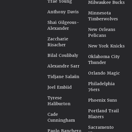
Trae Young
Milwaukee Bucks
Anthony Davis
Minnesota
Timberwolves
Shai Gilgeous-
Alexander
New Orleans
Pelicans
Zaccharie
Risacher
New York Knicks
Bilal Coulibaly
Oklahoma City
Thunder
Alexandre Sarr
Orlando Magic
Tidjane Salaün
Philadelphia
Joel Embiid
76ers
Tyrese
Phoenix Suns
Haliburton
Portland Trail
Cade
Blazers
Cunningham
Sacramento
Paolo Banchero