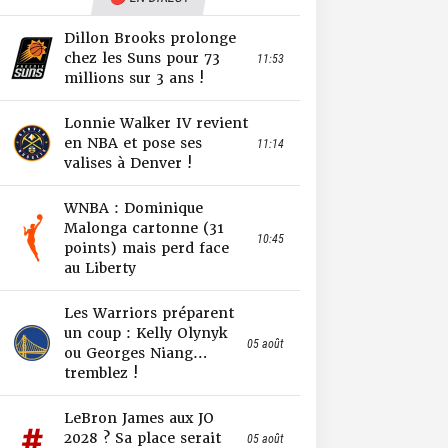
Dillon Brooks prolonge
chez les Suns pour 73
11:53
millions sur 3 ans !
Lonnie Walker IV revient
en NBA et pose ses
11:14
valises à Denver !
WNBA : Dominique
Malonga cartonne (31
10:45
points) mais perd face
au Liberty
Les Warriors préparent
un coup : Kelly Olynyk
05 août
ou Georges Niang…
tremblez !
LeBron James aux JO
2028 ? Sa place serait
05 août