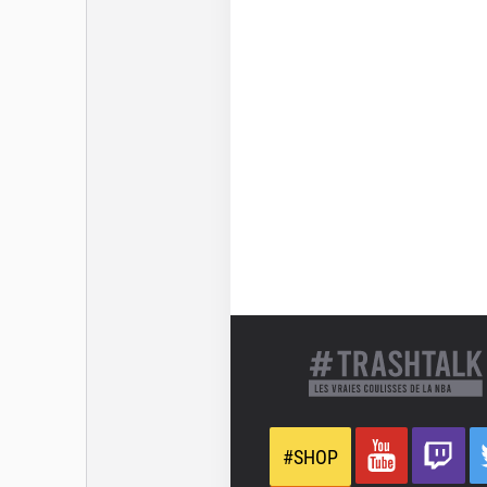
Westbrook à l’été 2017
réalisé sa meilleure sai
dans la course au MVP. 
lors des Playoffs NBA a 
fois-ci chez les Los Ange
De retour dans sa Califo
est arrivé à Los Angeles 
franchise californienne
Clippers, George n’a pa
Conférence Ouest (2021),
et Kawhi Leonard. Des 
Philadelphia Sixers que
tenter sa chance en co
l’entente entre Paulo et 
et les Sixers ne décolle
plus de temps derrière u
la fin de carrière de Pau
#SHOP
côté de Boston qu’il tent