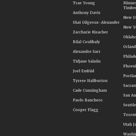
Trae Young
Minne
Timbe
Anthony Davis
New Or
Shai Gilgeous-Alexander
New Y
Zaccharie Risacher
Oklah
Bilal Coulibaly
Orland
Alexandre Sarr
Philad
Tidjane Salaün
Phoeni
Joel Embiid
Portla
Tyrese Haliburton
Sacra
Cade Cunningham
San An
Paolo Banchero
Seattl
Cooper Flagg
Toront
Utah J
Washi