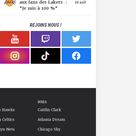
aux fans des Lakers :
04 août
"Je suis à 100 %"
REJOINS NOUS !
WNBA
a Hawks
Caitlin Clark
 Celtics
Atlanta Dream
yn Nets
Chicago Sky