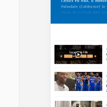
Celtics en NBA. Il mesur
Palmdale (Californie) le
choix de la Draft NBA 201
en NBA dans sa carrièr
Oklahoma City Thunder, d
désormais des Boston Cel
Paul Geor
Paul George est l’un des 
au tir, excellent scoreur
Boston Celtics n’a que
participé au NBA All-St
nommé six fois dans l’u
(dont une fois dans la p
élu quatre fois dans l’
saison NBA (deux fois da
de la NBA en 2019. Ses
l’équipe nationale amé
remporté la médaille d’