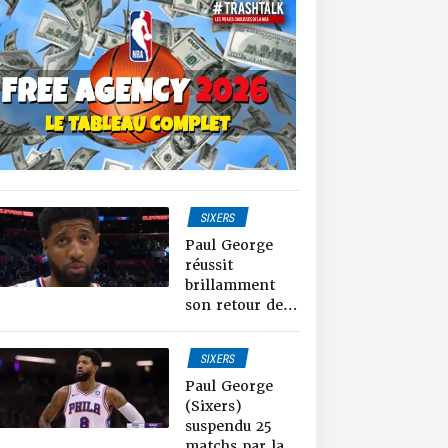
SIXERS
NEWS NBA
Paul George
réussit
brillamment
son retour de
suspension : 28
points, 6
SIXERS
rebonds et 4
NEWS NBA
interceptions
Paul George
(Sixers)
suspendu 25
matchs par la