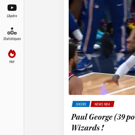
L'Apéro
Statistiques
Hot
SIXERS
NEWS NBA
Paul George (39 po
Wizards !