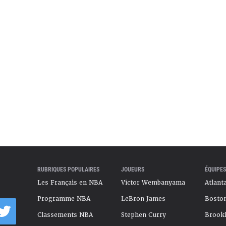
. C’est au Thunder que Paul George a peut-être
son NBA en carrière en 2018-19, terminant troisième
Mais une élimination prématurée d’Oklahoma City
provoqué un nouveau transfert de Paul George, cette
les Clippers.
rnie natale aux côtés de Kawhi Leonard, Paul George
avec l’objectif d’apporter un premier titre NBA à la
. Malgré de belles saisons individuelles chez les
s pu faire mieux que de les emmener en Finales de
 la faute notamment à plusieurs blessures pour lui
frustrations qui ont fait qu’en 2024, c’est aux
 Paul George a décidé de poser ses valises pour
mpagnie de Joel Embiid et Tyrese Maxey. Souci,
RUBRIQUES POPULAIRES
JOUEURS
ÉQUIPES
JoJo se fait plus à l’infirmerie que sur les parquets
Les Français en NBA
Victor Wembanyama
Atlant
nt pas. Désormais surnommé Podcast-P car il passe
n micro qu’à jouer au basket – on exagère un peu –
Programme NBA
LeBron James
Boston
l George est pour le moment compliquée, et c’est du
Classements NBA
Stephen Curry
Brookl
era de se relancer après y avoir été transféré le 1er