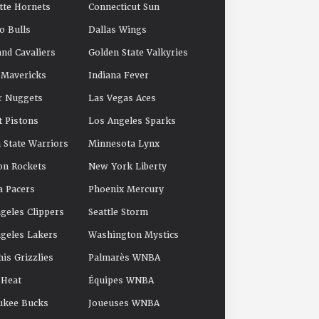
tte Hornets
Connecticut Sun
o Bulls
Dallas Wings
and Cavaliers
Golden State Valkyries
 Mavericks
Indiana Fever
r Nuggets
Las Vegas Aces
t Pistons
Los Angeles Sparks
 State Warriors
Minnesota Lynx
on Rockets
New York Liberty
a Pacers
Phoenix Mercury
geles Clippers
Seattle Storm
geles Lakers
Washington Mystics
s Grizzlies
Palmarès WNBA
 Heat
Équipes WNBA
ukee Bucks
Joueuses WNBA