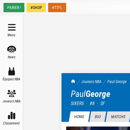
PARIER !
#SHOP
#TTFL
Menu
News
Équipes NBA
TrashTalk Actu NBA
Joueurs NBA
Paul
George
Paul
George
Joueurs NBA
SIXERS
·
#
8
·
SF
HOME
BIO
MATCHS
Classement