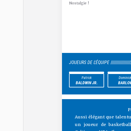
Nostalgie !
JOUEURS DE L'ÉQUIPE
/////////////////
Patrick
Dominic
BALDWIN JR.
BARLO
P
Aussi élégant que talent
un joueur de basketbal