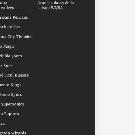
sota
Grandes dates de la
rwolves
saison WNBA
leans Pelicans
ork Knicks
oma City Thunder
o Magic
elphia 76ers
x Suns
nd Trail Blazers
mento Kings
tonio Spurs
e Supersonics
o Raptors
azz
ngton Wizards