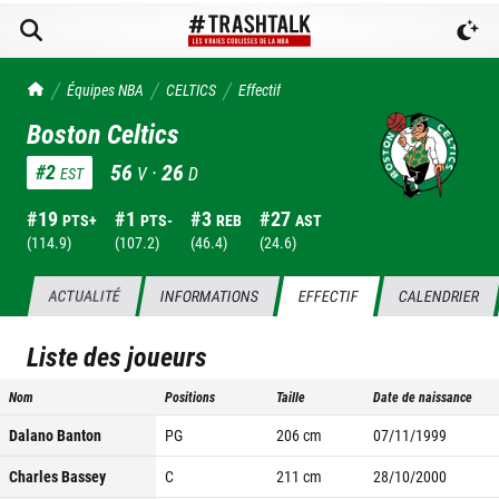
TrashTalk Actu NBA
Équipes NBA
CELTICS
Effectif
Boston Celtics
56
·
26
#
2
V
D
EST
#
19
#
1
#
3
#
27
PTS+
PTS-
REB
AST
(
114.9
)
(
107.2
)
(
46.4
)
(
24.6
)
ACTUALITÉ
INFORMATIONS
EFFECTIF
CALENDRIER
Liste des joueurs
Nom
Positions
Taille
Date de naissance
Dalano Banton
PG
206
cm
07/11/1999
Charles Bassey
C
211
cm
28/10/2000