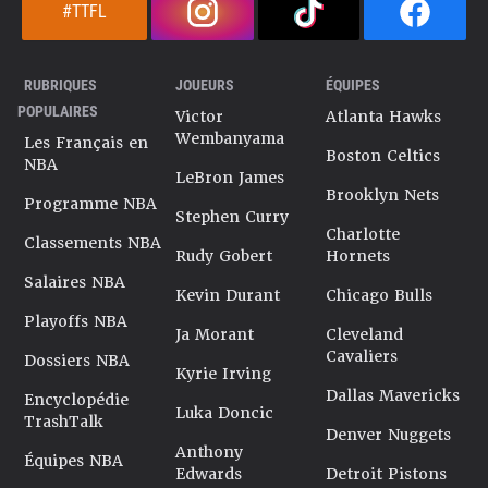
#TTFL
RUBRIQUES
JOUEURS
ÉQUIPES
POPULAIRES
Victor
Atlanta Hawks
Wembanyama
Les Français en
Boston Celtics
NBA
LeBron James
Brooklyn Nets
Programme NBA
Stephen Curry
Charlotte
Classements NBA
Rudy Gobert
Hornets
Salaires NBA
Kevin Durant
Chicago Bulls
Playoffs NBA
Ja Morant
Cleveland
Cavaliers
Dossiers NBA
Kyrie Irving
Dallas Mavericks
Encyclopédie
Luka Doncic
TrashTalk
Denver Nuggets
Anthony
Équipes NBA
Edwards
Detroit Pistons