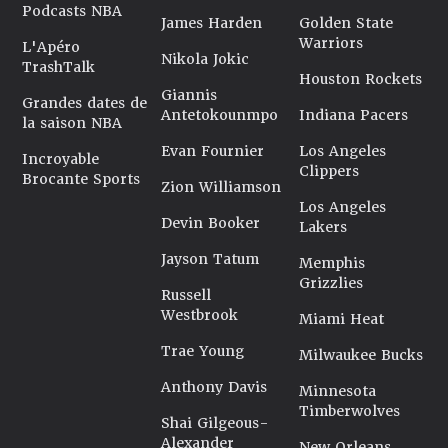
Podcasts NBA
James Harden
Golden State
Warriors
L'Apéro
Nikola Jokic
TrashTalk
Houston Rockets
Giannis
Grandes dates de
Antetokounmpo
Indiana Pacers
la saison NBA
Evan Fournier
Los Angeles
Incroyable
Clippers
Brocante Sports
Zion Williamson
Los Angeles
Devin Booker
Lakers
Jayson Tatum
Memphis
Grizzlies
Russell
Westbrook
Miami Heat
Trae Young
Milwaukee Bucks
Anthony Davis
Minnesota
Timberwolves
Shai Gilgeous-
Alexander
New Orleans