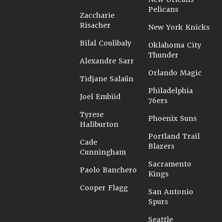
Pelicans
Zaccharie
Risacher
New York Knicks
Bilal Coulibaly
Oklahoma City
Thunder
Alexandre Sarr
Orlando Magic
Tidjane Salaün
Philadelphia
Joel Embiid
76ers
Tyrese
Phoenix Suns
Haliburton
Portland Trail
Cade
Blazers
Cunningham
Sacramento
Paolo Banchero
Kings
Cooper Flagg
San Antonio
Spurs
Seattle