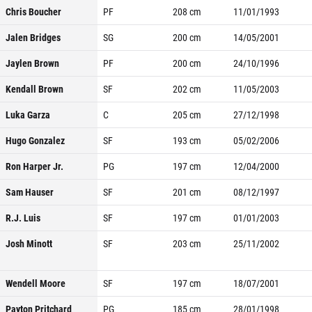
Chris Boucher
PF
208
cm
11/01/1993
Jalen Bridges
SG
200
cm
14/05/2001
Jaylen Brown
PF
200
cm
24/10/1996
Kendall Brown
SF
202
cm
11/05/2003
Luka Garza
C
205
cm
27/12/1998
Hugo Gonzalez
SF
193
cm
05/02/2006
Ron Harper Jr.
PG
197
cm
12/04/2000
Sam Hauser
SF
201
cm
08/12/1997
R.J. Luis
SF
197
cm
01/01/2003
Josh Minott
SF
203
cm
25/11/2002
Wendell Moore
SF
197
cm
18/07/2001
Payton Pritchard
PG
185
cm
28/01/1998