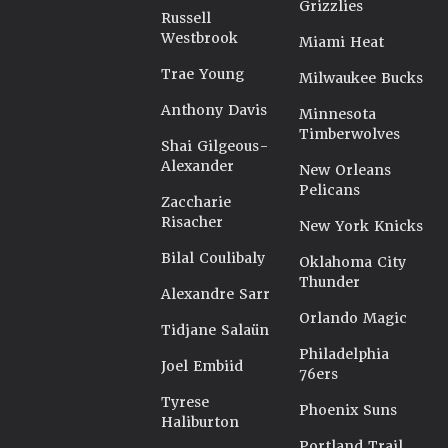
Grizzlies
Russell
Westbrook
Miami Heat
Trae Young
Milwaukee Bucks
Anthony Davis
Minnesota
Timberwolves
Shai Gilgeous-
Alexander
New Orleans
Pelicans
Zaccharie
Risacher
New York Knicks
Bilal Coulibaly
Oklahoma City
Thunder
Alexandre Sarr
Orlando Magic
Tidjane Salaün
Philadelphia
Joel Embiid
76ers
Tyrese
Phoenix Suns
Haliburton
Portland Trail