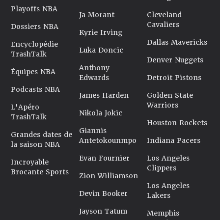
Playoffs NBA
Ja Morant
Cleveland
Cavaliers
Dossiers NBA
Kyrie Irving
Dallas Mavericks
Encyclopédie
Luka Doncic
TrashTalk
Denver Nuggets
Anthony
Équipes NBA
Edwards
Detroit Pistons
Podcasts NBA
James Harden
Golden State
Warriors
L'Apéro
Nikola Jokic
TrashTalk
Houston Rockets
Giannis
Grandes dates de
Antetokounmpo
Indiana Pacers
la saison NBA
Evan Fournier
Los Angeles
Incroyable
Clippers
Brocante Sports
Zion Williamson
Los Angeles
Devin Booker
Lakers
Jayson Tatum
Memphis