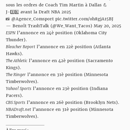
sous les ordres de Coach Tim Martin à Dallas 💪
J-3️⃣6️⃣ avant la Draft NBA 2025
📸
@Agence_Comsport
pic.twitter.com/oh8gjA15BJ
— Benoît TrashTalk (@We_Want_Tacos)
May 20, 2025
ESPN
l’annonce en 24è position (Oklahoma City
Thunder).
Bleacher Report
l’annonce en 22è position (Atlanta
Hawks).
The Athletic
l’annonce en 42è position (Sacramento
Kings).
The Ringer
l’annonce en 31è position (Minnesota
Timberwolves).
Yahoo! Sports
l’annonce en 23è position (Indiana
Pacers).
CBS Sports
l’annonce en 26è position (Brooklyn Nets).
NBADraft.net
l’annonce en 31è position (Minnesota
Timberwolves).
___________________