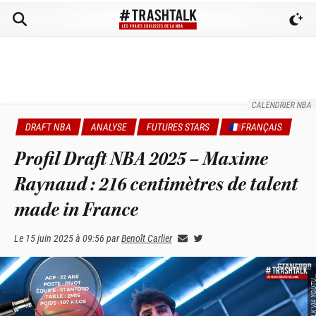
CALENDRIER NBA
DRAFT NBA
ANALYSE
FUTURES STARS
🇫🇷FRANÇAIS
Profil Draft NBA 2025 – Maxime
Raynaud : 216 centimètres de talent
made in France
Le
15 juin 2025 à 09:56
par
Benoît Carlier