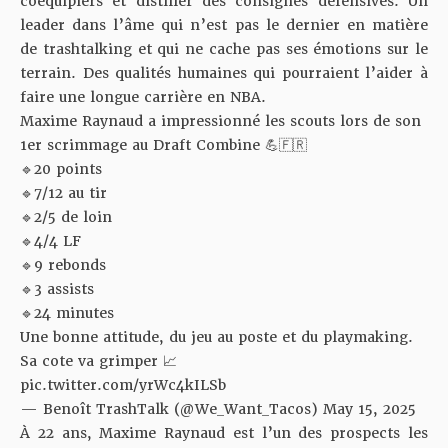
coéquipiers et distiller des consignes défensives. Un
leader dans l’âme qui n’est pas le dernier en matière
de trashtalking et qui ne cache pas ses émotions sur le
terrain. Des qualités humaines qui pourraient l’aider à
faire une longue carrière en NBA.
Maxime Raynaud a impressionné les scouts lors de son
1er scrimmage au Draft Combine 💪🇫🇷
🔹20 points
🔹7/12 au tir
🔹2/5 de loin
🔹4/4 LF
🔹9 rebonds
🔹3 assists
🔹24 minutes
Une bonne attitude, du jeu au poste et du playmaking.
Sa cote va grimper 📈
pic.twitter.com/yrWc4kILSb
— Benoît TrashTalk (@We_Want_Tacos)
May 15, 2025
À 22 ans, Maxime Raynaud est l’un des prospects les