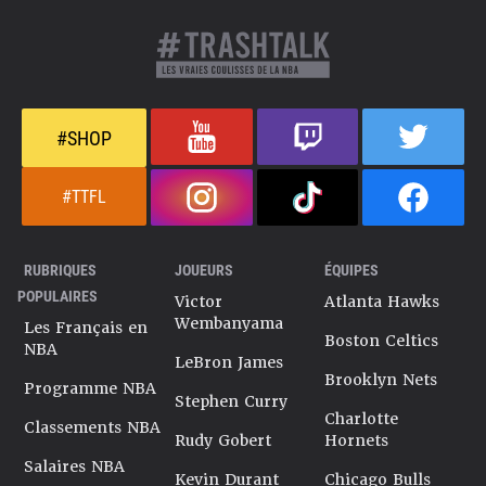
#SHOP
#TTFL
RUBRIQUES
JOUEURS
ÉQUIPES
POPULAIRES
Victor
Atlanta Hawks
Wembanyama
Les Français en
Boston Celtics
NBA
LeBron James
Brooklyn Nets
Programme NBA
Stephen Curry
Charlotte
Classements NBA
Rudy Gobert
Hornets
Salaires NBA
Kevin Durant
Chicago Bulls