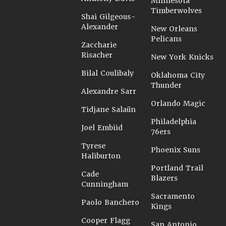
Minnesota
Timberwolves
Shai Gilgeous-
Alexander
New Orleans
Pelicans
Zaccharie
Risacher
New York Knicks
Bilal Coulibaly
Oklahoma City
Thunder
Alexandre Sarr
Orlando Magic
Tidjane Salaün
Philadelphia
Joel Embiid
76ers
Tyrese
Phoenix Suns
Haliburton
Portland Trail
Cade
Blazers
Cunningham
Sacramento
Paolo Banchero
Kings
Cooper Flagg
San Antonio