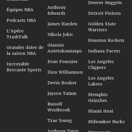
Denver Nuggets
Anthony
Équipes NBA
Edwards
Detroit Pistons
Podcasts NBA
James Harden
Golden State
Warriors
L'Apéro
Nikola Jokic
TrashTalk
Houston Rockets
Giannis
Grandes dates de
Antetokounmpo
Indiana Pacers
la saison NBA
Evan Fournier
Los Angeles
Incroyable
Clippers
Brocante Sports
Zion Williamson
Los Angeles
Devin Booker
Lakers
Jayson Tatum
Memphis
Grizzlies
Russell
Westbrook
Miami Heat
Trae Young
Milwaukee Bucks
Anthony Davis