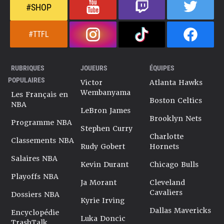
#SHOP
#TTFL
RUBRIQUES
JOUEURS
ÉQUIPES
POPULAIRES
Victor
Atlanta Hawks
Wembanyama
Les Français en
Boston Celtics
NBA
LeBron James
Brooklyn Nets
Programme NBA
Stephen Curry
Charlotte
Classements NBA
Rudy Gobert
Hornets
Salaires NBA
Kevin Durant
Chicago Bulls
Playoffs NBA
Ja Morant
Cleveland
Cavaliers
Dossiers NBA
Kyrie Irving
Dallas Mavericks
Encyclopédie
Luka Doncic
TrashTalk