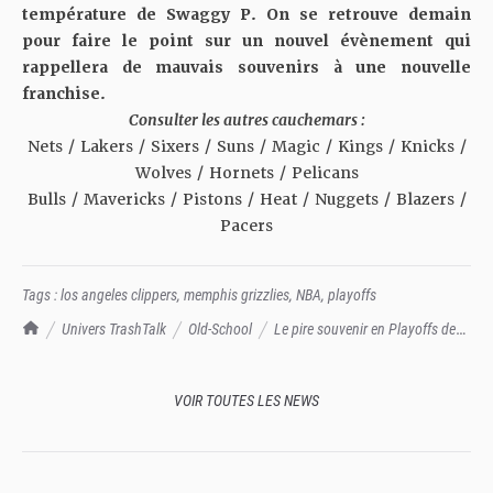
température de Swaggy P. On se retrouve demain
pour faire le point sur un nouvel évènement qui
rappellera de mauvais souvenirs à une nouvelle
franchise.
Consulter les autres cauchemars :
Nets
/
Lakers
/
Sixers
/
Suns
/
Magic
/
Kings
/
Knicks
/
Wolves
/
Hornets
/
Pelicans
Bulls
/
Mavericks
/
Pistons
/
Heat
/
Nuggets
/
Blazers
/
Pacers
Tags :
los angeles clippers
,
memphis grizzlies
,
NBA
,
playoffs
TrashTalk Actu NBA
Univers TrashTalk
Old-School
Le pire souvenir en Playoffs des
Grizzlies : 2012, les 24 points d'avance fumés par Swaggy P
VOIR TOUTES LES NEWS