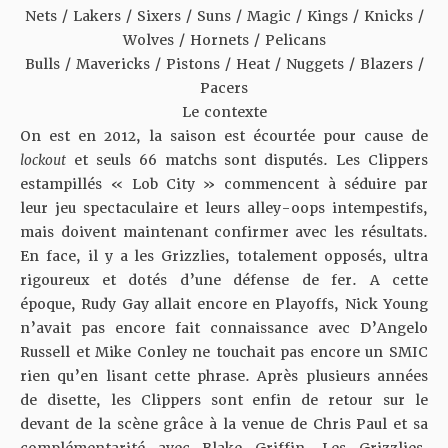
Nets
/
Lakers
/
Sixers
/
Suns
/
Magic
/
Kings
/
Knicks
/
Wolves
/
Hornets
/
Pelicans
Bulls
/
Mavericks
/
Pistons
/
Heat
/
Nuggets
/
Blazers
/
Pacers
Le contexte
On est en 2012, la saison est écourtée pour cause de
lockout
et seuls 66 matchs sont disputés. Les Clippers
estampillés « Lob City » commencent à séduire par
leur jeu spectaculaire et leurs alley-oops intempestifs,
mais doivent maintenant confirmer avec les résultats.
En face, il y a les Grizzlies, totalement opposés, ultra
rigoureux et dotés d’une défense de fer. A cette
époque, Rudy Gay allait encore en Playoffs, Nick Young
n’avait pas encore fait connaissance avec D’Angelo
Russell et Mike Conley ne touchait pas encore un SMIC
rien qu’en lisant cette phrase. Après plusieurs années
de disette, les Clippers sont enfin de retour sur le
devant de la scène grâce à la venue de Chris Paul et sa
complémentarité avec Blake Griffin. Les Grizzlies,