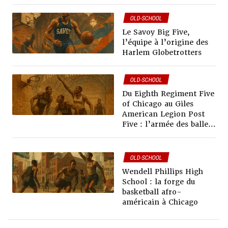
OLD-SCHOOL
Le Savoy Big Five,
l’équipe à l’origine des
Harlem Globetrotters
OLD-SCHOOL
Du Eighth Regiment Five
of Chicago au Giles
American Legion Post
Five : l’armée des ballers
afro-américains de
Chicago
OLD-SCHOOL
Wendell Phillips High
School : la forge du
basketball afro-
américain à Chicago