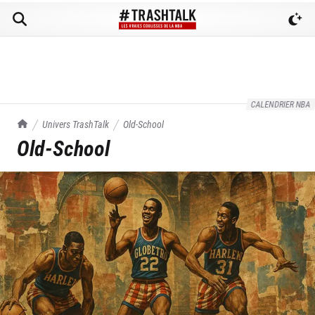
CALENDRIER NBA
TrashTalk Actu NBA
Univers TrashTalk
Old-School
Old-School