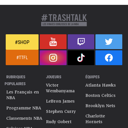
#SHOP
#TTFL
RUBRIQUES
JOUEURS
ÉQUIPES
POPULAIRES
Victor
Atlanta Hawks
Wembanyama
Les Français en
Boston Celtics
NBA
LeBron James
Brooklyn Nets
Programme NBA
Stephen Curry
Charlotte
Classements NBA
Rudy Gobert
Hornets