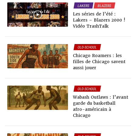
LAKERS
BLAZERS
VIDÉOS TRASHTALK
Les séries de l’été :
OLD-SCHOOL
Lakers – Blazers 2000 !
Vidéo TrashTalk
OLD-SCHOOL
Chicago Roamers : les
filles de Chicago savent
aussi jouer
OLD-SCHOOL
Wabash Outlaws : l’avant
garde du basketball
afro-américain à
Chicago