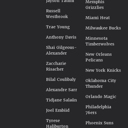
Jayson Tatum
Memphis
Grizzlies
Russell
Westbrook
Miami Heat
Trae Young
Milwaukee Bucks
Anthony Davis
Minnesota
Timberwolves
Shai Gilgeous-
Alexander
New Orleans
Pelicans
Zaccharie
Risacher
New York Knicks
Bilal Coulibaly
Oklahoma City
Thunder
Alexandre Sarr
Orlando Magic
Tidjane Salaün
Philadelphia
Joel Embiid
76ers
Tyrese
Phoenix Suns
Haliburton