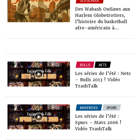
OLD-SCHOOL
Des Wabash Outlaws aux
Harlem Globetrotters,
l’histoire du basketball
afro-américain à
Chicago
BULLS
NETS
VIDÉOS TRASHTALK
Les séries de l’été : Nets
OLD-SCHOOL
– Bulls 2013 ! Vidéo
PLAYOFFS NBA
TrashTalk
MAVERICKS
SPURS
PLAYOFFS NBA
Les séries de l’été :
OLD-SCHOOL
Spurs – Mavs 2006 !
VIDÉOS TRASHTALK
Vidéo TrashTalk