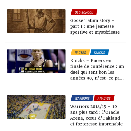
OLD-SCHOOL
Goose Tatum story –
part 1 : une jeunesse
sportive et mystérieuse
PACERS
KNICKS
PLAYOFFS NBA
Knicks – Pacers en
OLD-SCHOOL
finale de conférence : un
duel qui sent bon les
années 90, n’est-ce pas
Reggie Miller
WARRIORS
ANALYSE
OLD-SCHOOL
Warriors 2014/15 – 10
ans plus tard : l’Oracle
Arena, cœur d’Oakland
et forteresse imprenable