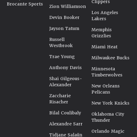
Clippers
Brocante Sports
Zion Williamson
Los Angeles
Devin Booker
Lakers
Jayson Tatum
Memphis
Grizzlies
Russell
Westbrook
Miami Heat
Trae Young
Milwaukee Bucks
Anthony Davis
Minnesota
Timberwolves
Shai Gilgeous-
Alexander
New Orleans
Pelicans
Zaccharie
Risacher
New York Knicks
Bilal Coulibaly
Oklahoma City
Thunder
Alexandre Sarr
Orlando Magic
Tidjane Salaün