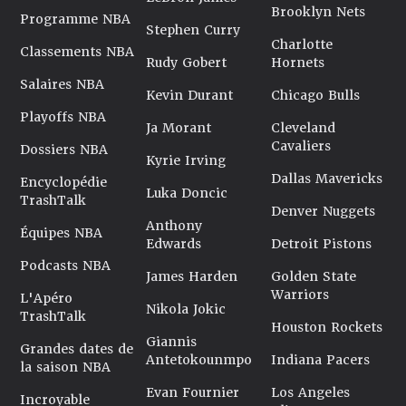
Brooklyn Nets
Programme NBA
Stephen Curry
Charlotte
Classements NBA
Rudy Gobert
Hornets
Salaires NBA
Kevin Durant
Chicago Bulls
Playoffs NBA
Ja Morant
Cleveland
Cavaliers
Dossiers NBA
Kyrie Irving
Dallas Mavericks
Encyclopédie
Luka Doncic
TrashTalk
Denver Nuggets
Anthony
Équipes NBA
Edwards
Detroit Pistons
Podcasts NBA
James Harden
Golden State
Warriors
L'Apéro
Nikola Jokic
TrashTalk
Houston Rockets
Giannis
Grandes dates de
Antetokounmpo
Indiana Pacers
la saison NBA
Evan Fournier
Los Angeles
Incroyable