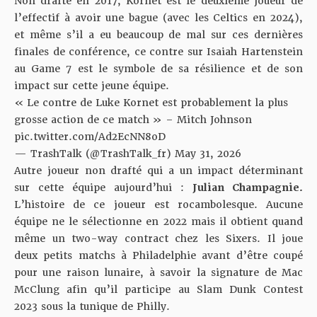
Non drafté en 2017, Kornet est le deuxième joueur de
l’effectif à avoir une bague (avec les Celtics en 2024),
et même s’il a eu beaucoup de mal sur ces dernières
finales de conférence,
ce contre
sur Isaiah Hartenstein
au Game 7 est le symbole de sa résilience et de son
impact sur cette jeune équipe.
« Le contre de Luke Kornet est probablement la plus
grosse action de ce match » – Mitch Johnson
pic.twitter.com/Ad2EcNN8oD
— TrashTalk (@TrashTalk_fr)
May 31, 2026
Autre joueur non drafté qui a un impact déterminant
sur cette équipe aujourd’hui :
Julian Champagnie.
L’histoire de ce joueur est rocambolesque. Aucune
équipe ne le sélectionne en 2022 mais il obtient quand
même un two-way contract chez les Sixers. Il joue
deux petits matchs à Philadelphie avant d’être coupé
pour une raison lunaire, à savoir la signature de Mac
McClung afin qu’il participe au Slam Dunk Contest
2023 sous la tunique de Philly.