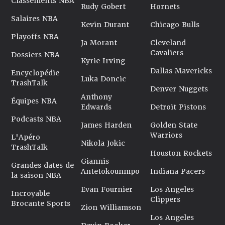
Classements NBA
Rudy Gobert
Hornets
Salaires NBA
Kevin Durant
Chicago Bulls
Playoffs NBA
Ja Morant
Cleveland
Cavaliers
Dossiers NBA
Kyrie Irving
Dallas Mavericks
Encyclopédie
Luka Doncic
TrashTalk
Denver Nuggets
Anthony
Équipes NBA
Edwards
Detroit Pistons
Podcasts NBA
James Harden
Golden State
Warriors
L'Apéro
Nikola Jokic
TrashTalk
Houston Rockets
Giannis
Grandes dates de
Antetokounmpo
Indiana Pacers
la saison NBA
Evan Fournier
Los Angeles
Incroyable
Clippers
Brocante Sports
Zion Williamson
Los Angeles