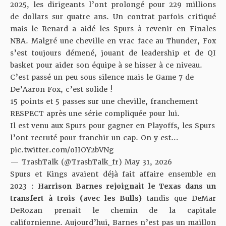
2025, les dirigeants l’ont prolongé pour 229 millions
de dollars sur quatre ans. Un contrat parfois critiqué
mais le Renard a aidé les Spurs à revenir en Finales
NBA. Malgré une cheville en vrac face au Thunder, Fox
s’est toujours démené, jouant de leadership et de QI
basket pour aider son équipe à se hisser à ce niveau.
C’est passé un peu sous silence mais le Game 7 de
De’Aaron Fox, c’est solide !
15 points et 5 passes sur une cheville, franchement
RESPECT après une série compliquée pour lui.
Il est venu aux Spurs pour gagner en Playoffs, les Spurs
l’ont recruté pour franchir un cap. On y est…
pic.twitter.com/oIIOY2bVNg
— TrashTalk (@TrashTalk_fr)
May 31, 2026
Spurs et Kings avaient déjà fait affaire ensemble en
2023 :
Harrison Barnes rejoignait le Texas dans un
transfert à trois (avec les Bulls)
tandis que DeMar
DeRozan prenait le chemin de la capitale
californienne. Aujourd’hui, Barnes n’est pas un maillon