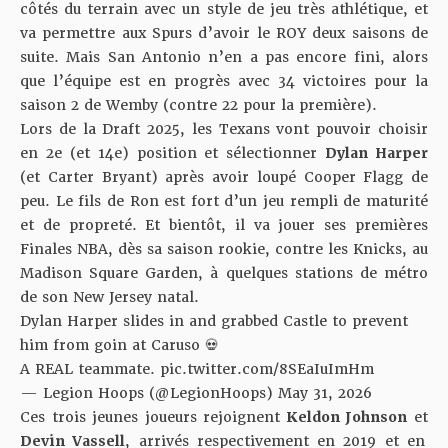
côtés du terrain avec un style de jeu très athlétique, et
va permettre aux Spurs d’avoir le ROY deux saisons de
suite. Mais San Antonio n’en a pas encore fini, alors
que l’équipe est en progrès avec 34 victoires pour la
saison 2 de Wemby (contre 22 pour la première).
Lors de la Draft 2025, les Texans vont pouvoir choisir
en 2e (et 14e) position et sélectionner
Dylan Harper
(et Carter Bryant) après avoir loupé Cooper Flagg de
peu. Le fils de Ron est fort d’un jeu rempli de maturité
et de propreté. Et bientôt, il va jouer ses premières
Finales NBA, dès sa saison rookie, contre les Knicks, au
Madison Square Garden, à quelques stations de métro
de son New Jersey natal.
Dylan Harper slides in and grabbed Castle to prevent
him from goin at Caruso 💀
A REAL teammate.
pic.twitter.com/8SEaIuImHm
— Legion Hoops (@LegionHoops)
May 31, 2026
Ces trois jeunes joueurs rejoignent
Keldon Johnson
et
Devin Vassell
, arrivés respectivement en 2019 et en