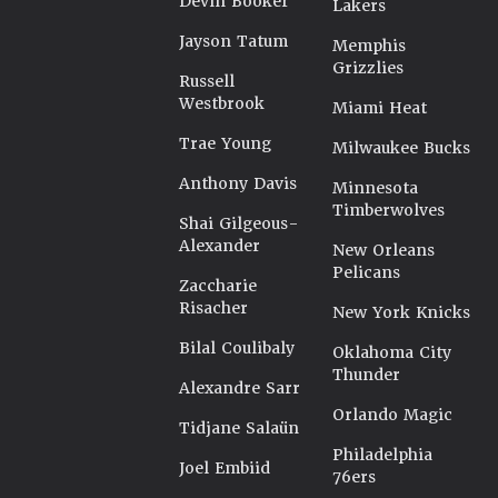
Devin Booker
Lakers
Jayson Tatum
Memphis
Grizzlies
Russell
Westbrook
Miami Heat
Trae Young
Milwaukee Bucks
Anthony Davis
Minnesota
Timberwolves
Shai Gilgeous-
Alexander
New Orleans
Pelicans
Zaccharie
Risacher
New York Knicks
Bilal Coulibaly
Oklahoma City
Thunder
Alexandre Sarr
Orlando Magic
Tidjane Salaün
Philadelphia
Joel Embiid
76ers