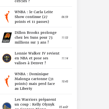
cercles ?
WNBA : le Carla Leite
Show continue (27
06:59
points et 11 passes)
Dillon Brooks prolonge
chez les Suns pour 73
11:53
millions sur 3 ans !
Lonnie Walker IV revient
en NBA et pose ses
11:14
valises à Denver !
WNBA : Dominique
Malonga cartonne (31
10:45
points) mais perd face
au Liberty
Les Warriors préparent
un coup : Kelly Olynyk
05 août