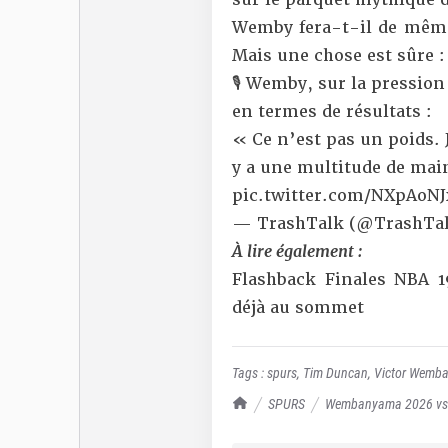
Wemby fera-t-il de même 
Mais une chose est sûre 
🎙️ Wemby, sur la pression
en termes de résultats :
« Ce n’est pas un poids. 
y a une multitude de main
pic.twitter.com/NXpAoNJ
— TrashTalk (@TrashTal
À lire également :
Flashback Finales NBA 1
déjà au sommet
Tags :
spurs
,
Tim Duncan
,
Victor Wemb
TrashTalk Actu NBA
SPURS
Wembanyama 2026 vs Du