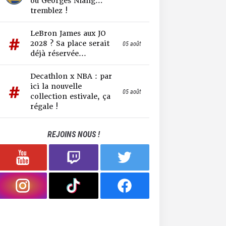
ou Georges Niang…
tremblez !
LeBron James aux JO
2028 ? Sa place serait
05 août
déjà réservée...
Decathlon x NBA : par
ici la nouvelle
05 août
collection estivale, ça
régale !
REJOINS NOUS !