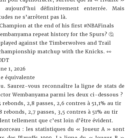
ujourd’hui définitivement enterrée. Mais
tudes ne s’arrêtent pas là.
hampion at the end of his first
#NBAFinals
embanyama repeat history for the Spurs? 🤔
layed against the Timberwolves and Trail
r championship matchup with the Knicks. 👀
uODT
une 1, 2026
ue équivalente
eu. Saurez-vous reconnaître la ligne de stats de
Victor Wembanyama parmi les deux ci-dessous ?
5 rebonds, 2,8 passes, 2,6 contres à 51,1% au tir
8 rebonds, 2,7 passes, 3,5 contres à 51% au tir
lent tellement que c’est loin d’être évident.
morceau : les statistiques du « Joueur A » sont
s des Playoffs 1999. La ligne du « Joueur B »