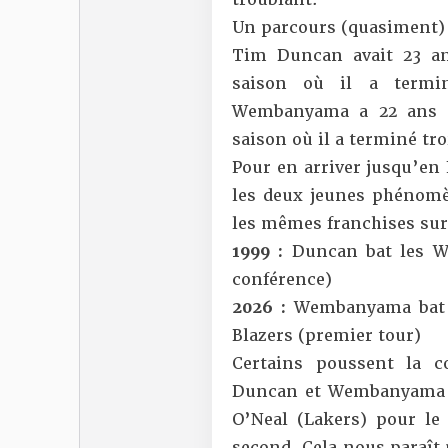
Un parcours (quasiment) 
Tim Duncan avait 23 an
saison où il a termi
Wembanyama a 22 ans et
saison où il a terminé tr
Pour en arriver jusqu’en 
les deux jeunes phénomè
les mêmes franchises sur
1999 :
Duncan bat les Wol
conférence)
2026 :
Wembanyama bat le
Blazers (premier tour)
Certains poussent la 
Duncan et Wembanyama on
O’Neal (Lakers) pour l
second. Cela nous paraît u