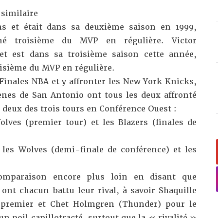
similaire
s et était dans sa deuxième saison en 1999,
né troisième du MVP en régulière. Victor
 est dans sa troisième saison cette année,
oisième du MVP en régulière.
Finales NBA et y affronter les New York Knicks,
nes de San Antonio ont tous les deux affronté
 deux des trois tours en Conférence Ouest :
ves (premier tour) et les Blazers (finales de
s Wolves (demi-finale de conférence) et les
comparaison encore plus loin en disant que
t chacun battu leur rival, à savoir Shaquille
e premier et Chet Holmgren (Thunder) pour le
n poil capillotracté, surtout que la « rivalité »