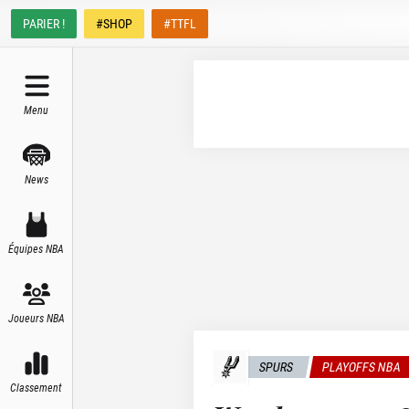
PARIER !
#SHOP
#TTFL
Menu
News
Équipes NBA
Joueurs NBA
SPURS
PLAYOFFS NBA
Classement