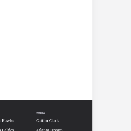
WNBA
a Hawks
Caitlin Clark
 Celtics
Atlanta Dream