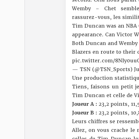
Wemby – Chet semble a
rassurez-vous, les simili
Tim Duncan was an NBA C
appearance. Can Victor W
Both Duncan and Wemby p
Blazers en route to thei
pic.twitter.com/8NIy0u
— TSN (@TSN_Sports)
J
Une production statistiq
Tiens, faisons un petit j
Tim Duncan et celle de 
Joueur A :
23,2 points, 11,
Joueur B :
23,2 points, 10,
Leurs chiffres se ressemb
Allez, on vous crache le 
celles de Tim Duncan lor