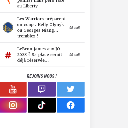
points) mais perd face
au Liberty
Les Warriors préparent
un coup : Kelly Olynyk
05 août
ou Georges Niang…
tremblez !
LeBron James aux JO
2028 ? Sa place serait
05 août
déjà réservée...
REJOINS NOUS !