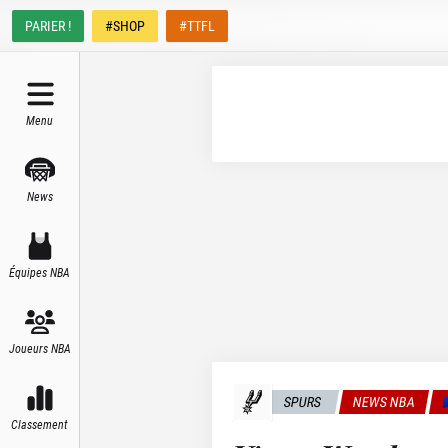
PARIER !
#SHOP
#TTFL
Menu
News
Équipes NBA
Joueurs NBA
SPURS
NEWS NBA

Classement