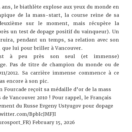
2 ans, le biathlète explose aux yeux du monde en
ique de la mass-start, la course reine de sa
e deuxième sur le moment, mais récupère la
près un test de dopage positif du vainqueur). Un
truira, pendant un temps, sa relation avec son
 que lui pour briller à Vancouver.
 est à peu près son seul (et immense)
âge. Pas de titre de champion du monde ou de
2011/2012. Sa carrière immense commence à ce
s encore à son pic.
in Fourcade reçoit sa médaille d’or de la mass
 de Vancouver 2010 ! Pour rappel, le Français
ssement du Russe Evgeny Ustyugov pour dopage
twitter.com/BpbIcJMFJI
urosport_FR)
February 15, 2026