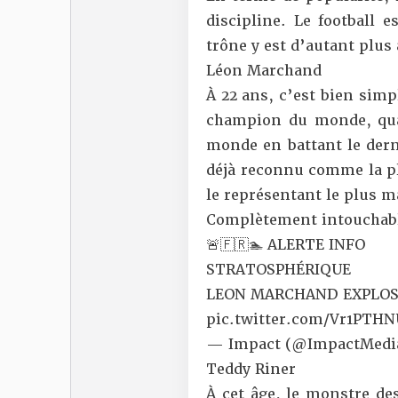
discipline. Le football 
trône y est d’autant plus
Léon Marchand
À 22 ans, c’est bien simpl
champion du monde, qu
monde en battant le derni
déjà reconnu comme la pl
le représentant le plus 
Complètement intouchable,
🚨🇫🇷🏊 ALERTE INFO
STRATOSPHÉRIQUE
LEON MARCHAND EXPLOSE
pic.twitter.com/Vr1PTH
— Impact (@ImpactMedi
Teddy Riner
À cet âge, le monstre d