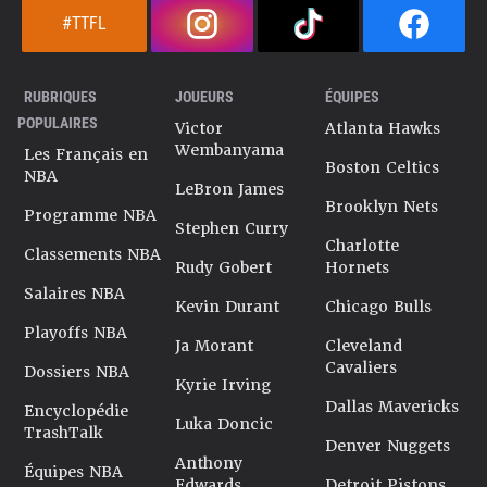
#TTFL
RUBRIQUES
JOUEURS
ÉQUIPES
POPULAIRES
Victor
Atlanta Hawks
Wembanyama
Les Français en
Boston Celtics
NBA
LeBron James
Brooklyn Nets
Programme NBA
Stephen Curry
Charlotte
Classements NBA
Rudy Gobert
Hornets
Salaires NBA
Kevin Durant
Chicago Bulls
Playoffs NBA
Ja Morant
Cleveland
Cavaliers
Dossiers NBA
Kyrie Irving
Dallas Mavericks
Encyclopédie
Luka Doncic
TrashTalk
Denver Nuggets
Anthony
Équipes NBA
Edwards
Detroit Pistons