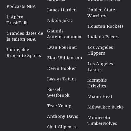
Podcasts NBA
James Harden
Golden State
Warriors
L'Apéro
Nikola Jokic
TrashTalk
Houston Rockets
Giannis
Grandes dates de
Antetokounmpo
Indiana Pacers
la saison NBA
Evan Fournier
Los Angeles
Incroyable
Clippers
Brocante Sports
Zion Williamson
Los Angeles
Devin Booker
Lakers
Jayson Tatum
Memphis
Grizzlies
Russell
Westbrook
Miami Heat
Trae Young
Milwaukee Bucks
Anthony Davis
Minnesota
Timberwolves
Shai Gilgeous-