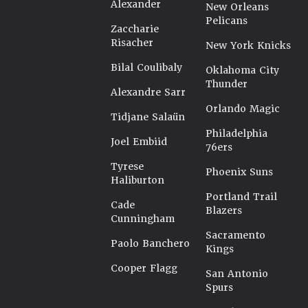
Alexander
New Orleans
Pelicans
Zaccharie
Risacher
New York Knicks
Bilal Coulibaly
Oklahoma City
Thunder
Alexandre Sarr
Orlando Magic
Tidjane Salaün
Philadelphia
Joel Embiid
76ers
Tyrese
Phoenix Suns
Haliburton
Portland Trail
Cade
Blazers
Cunningham
Sacramento
Paolo Banchero
Kings
Cooper Flagg
San Antonio
Spurs