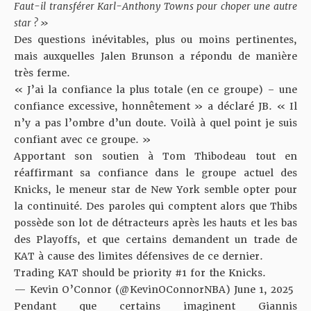
Faut-il transférer Karl-Anthony Towns pour choper une autre
star ? »
Des questions inévitables, plus ou moins pertinentes,
mais auxquelles Jalen Brunson a répondu de manière
très ferme.
« J’ai la confiance la plus totale (en ce groupe) – une
confiance excessive, honnêtement » a déclaré JB. « Il
n’y a pas l’ombre d’un doute. Voilà à quel point je suis
confiant avec ce groupe. »
Apportant
son soutien à Tom Thibodeau
tout en
réaffirmant sa confiance dans le groupe actuel des
Knicks, le meneur star de New York semble opter pour
la continuité. Des paroles qui comptent alors que Thibs
possède son lot de détracteurs après les hauts et les bas
des Playoffs, et que certains demandent un trade de
KAT à cause des
limites défensives de ce dernier
.
Trading KAT should be priority #1 for the Knicks.
— Kevin O’Connor (@KevinOConnorNBA)
June 1, 2025
Pendant que certains imaginent
Giannis