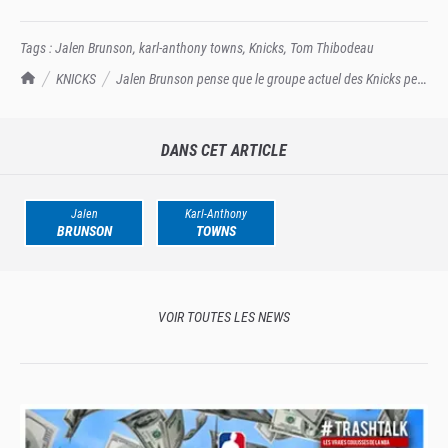
Tags :
Jalen Brunson
,
karl-anthony towns
,
Knicks
,
Tom Thibodeau
TrashTalk Actu NBA
KNICKS
Jalen Brunson pense que le groupe actuel des Knicks peut
gagner le titre
DANS CET ARTICLE
Jalen
Karl-Anthony
BRUNSON
TOWNS
VOIR TOUTES LES NEWS