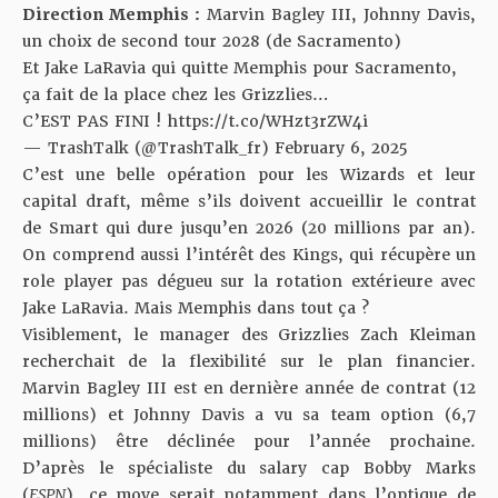
Direction Memphis :
Marvin Bagley III, Johnny Davis,
un choix de second tour 2028 (de Sacramento)
Et Jake LaRavia qui quitte Memphis pour Sacramento,
ça fait de la place chez les Grizzlies…
C’EST PAS FINI !
https://t.co/WHzt3rZW4i
— TrashTalk (@TrashTalk_fr)
February 6, 2025
C’est une belle opération pour les Wizards et leur
capital draft, même s’ils doivent accueillir le contrat
de Smart qui dure jusqu’en 2026 (20 millions par an).
On comprend aussi l’intérêt des Kings, qui récupère un
role player pas dégueu sur la rotation extérieure avec
Jake LaRavia. Mais Memphis dans tout ça ?
Visiblement, le manager des Grizzlies Zach Kleiman
recherchait de la flexibilité sur le plan financier.
Marvin Bagley III est en dernière année de contrat (12
millions) et Johnny Davis a vu sa team option (6,7
millions) être déclinée pour l’année prochaine.
D’après le spécialiste du salary cap
Bobby Marks
(
ESPN
)
, ce move serait notamment dans l’optique de