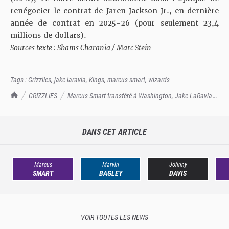
renégocier le contrat de Jaren Jackson Jr., en dernière
année de contrat en 2025-26 (pour seulement 23,4
millions de dollars).
Sources texte : Shams Charania
/
Marc Stein
Tags :
Grizzlies
,
jake laravia
,
Kings
,
marcus smart
,
wizards
TrashTalk Actu NBA
GRIZZLIES
Marcus Smart transféré à Washington, Jake LaRavia
aux Kings
DANS CET ARTICLE
Marcus
Marvin
Johnny
SMART
BAGLEY
DAVIS
VOIR TOUTES LES NEWS