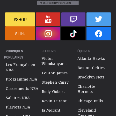
#SHOP
#TTFL
RUBRIQUES
JOUEURS
ÉQUIPES
POPULAIRES
Victor
Atlanta Hawks
Wembanyama
Les Français en
Boston Celtics
NBA
LeBron James
Brooklyn Nets
Programme NBA
Stephen Curry
Charlotte
Classements NBA
Rudy Gobert
Hornets
Salaires NBA
Kevin Durant
Chicago Bulls
Playoffs NBA
Ja Morant
Cleveland
Cavaliers