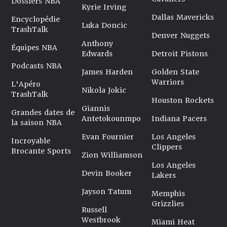
Dossiers NBA
Kyrie Irving
Dallas Mavericks
Encyclopédie
Luka Doncic
TrashTalk
Denver Nuggets
Anthony
Équipes NBA
Edwards
Detroit Pistons
Podcasts NBA
James Harden
Golden State
Warriors
L'Apéro
Nikola Jokic
TrashTalk
Houston Rockets
Giannis
Grandes dates de
Antetokounmpo
Indiana Pacers
la saison NBA
Evan Fournier
Los Angeles
Incroyable
Clippers
Brocante Sports
Zion Williamson
Los Angeles
Devin Booker
Lakers
Jayson Tatum
Memphis
Grizzlies
Russell
Westbrook
Miami Heat