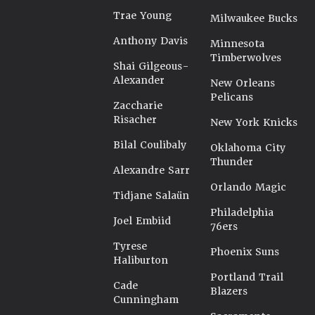
Trae Young
Milwaukee Bucks
Anthony Davis
Minnesota
Timberwolves
Shai Gilgeous-
Alexander
New Orleans
Pelicans
Zaccharie
Risacher
New York Knicks
Bilal Coulibaly
Oklahoma City
Thunder
Alexandre Sarr
Orlando Magic
Tidjane Salaün
Philadelphia
Joel Embiid
76ers
Tyrese
Phoenix Suns
Haliburton
Portland Trail
Cade
Blazers
Cunningham