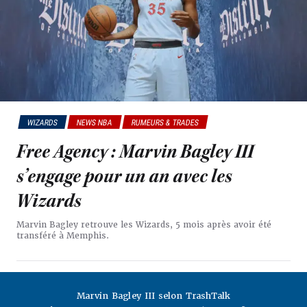
WIZARDS
NEWS NBA
RUMEURS & TRADES
Free Agency : Marvin Bagley III
s’engage pour un an avec les
Wizards
Marvin Bagley retrouve les Wizards, 5 mois après avoir été
transféré à Memphis.
Marvin Bagley III selon TrashTalk