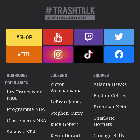
#SHOP
#TTFL
RUBRIQUES
JOUEURS
ÉQUIPES
POPULAIRES
Victor
Atlanta Hawks
Wembanyama
Les Français en
Boston Celtics
NBA
LeBron James
Brooklyn Nets
Programme NBA
Stephen Curry
Charlotte
Classements NBA
Rudy Gobert
Hornets
Salaires NBA
Kevin Durant
Chicago Bulls