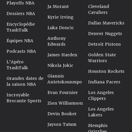
Playoffs NBA
Ja Morant
Cleveland
Cavaliers
Dossiers NBA
Kyrie Irving
Dallas Mavericks
Encyclopédie
Luka Doncic
TrashTalk
Denver Nuggets
Anthony
Équipes NBA
Edwards
Detroit Pistons
Podcasts NBA
James Harden
Golden State
Warriors
L'Apéro
Nikola Jokic
TrashTalk
Houston Rockets
Giannis
Grandes dates de
Antetokounmpo
Indiana Pacers
la saison NBA
Evan Fournier
Los Angeles
Incroyable
Clippers
Brocante Sports
Zion Williamson
Los Angeles
Devin Booker
Lakers
Jayson Tatum
Memphis
Grizzlies