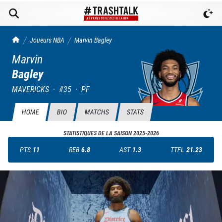
TrashTalk Actu NBA
Joueurs NBA
Marvin
Bagley
Marvin
Bagley
MAVERICKS
·
#
35
·
PF
HOME
BIO
MATCHS
STATS
STATISTIQUES DE LA SAISON
2025-2026
PTS
11
REB
6.8
AST
1.3
TTFL
21.23