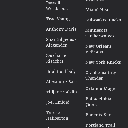
Russell
Westbrook
Miami Heat
Trae Young
Milwaukee Bucks
Anthony Davis
Minnesota
Timberwolves
Shai Gilgeous-
Alexander
New Orleans
Pelicans
Zaccharie
Risacher
New York Knicks
Bilal Coulibaly
Oklahoma City
Thunder
Alexandre Sarr
Orlando Magic
Tidjane Salaün
Philadelphia
Joel Embiid
76ers
Tyrese
Phoenix Suns
Haliburton
Portland Trail