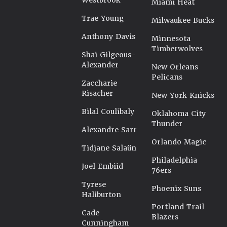
Westbrook
Miami Heat
Trae Young
Milwaukee Bucks
Anthony Davis
Minnesota
Timberwolves
Shai Gilgeous-
Alexander
New Orleans
Pelicans
Zaccharie
Risacher
New York Knicks
Bilal Coulibaly
Oklahoma City
Thunder
Alexandre Sarr
Orlando Magic
Tidjane Salaün
Philadelphia
Joel Embiid
76ers
Tyrese
Phoenix Suns
Haliburton
Portland Trail
Cade
Blazers
Cunningham