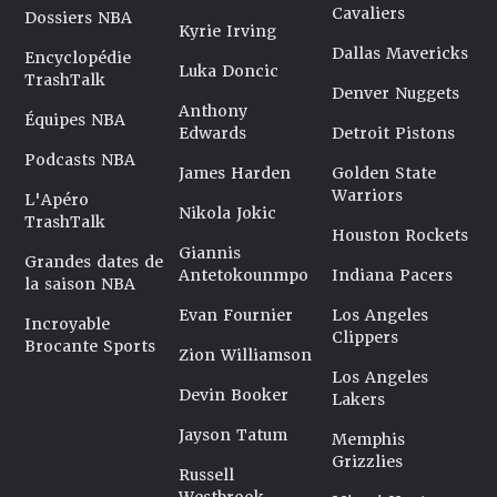
Cavaliers
Dossiers NBA
Kyrie Irving
Dallas Mavericks
Encyclopédie
Luka Doncic
TrashTalk
Denver Nuggets
Anthony
Équipes NBA
Edwards
Detroit Pistons
Podcasts NBA
James Harden
Golden State
Warriors
L'Apéro
Nikola Jokic
TrashTalk
Houston Rockets
Giannis
Grandes dates de
Antetokounmpo
Indiana Pacers
la saison NBA
Evan Fournier
Los Angeles
Incroyable
Clippers
Brocante Sports
Zion Williamson
Los Angeles
Devin Booker
Lakers
Jayson Tatum
Memphis
Grizzlies
Russell