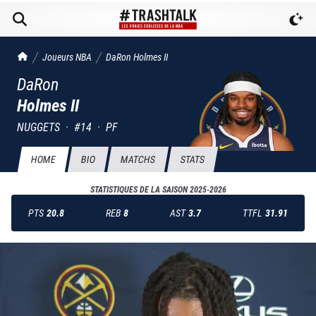
TrashTalk Actu NBA
Joueurs NBA
DaRon
Holmes II
DaRon
Holmes II
NUGGETS
·
#
14
·
PF
HOME
BIO
MATCHS
STATS
STATISTIQUES DE LA SAISON
2025-2026
PTS
20.8
REB
8
AST
3.7
TTFL
31.91