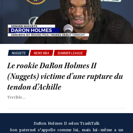
NUGGETS
NEWS NBA
SUMMER LEAGUE
Le rookie DaRon Holmes II
(Nuggets) victime d’une rupture du
tendon d’Achille
Terrible…
DaRon Holmes II selon TrashTalk
Son paternel s’appelle comme lui, mais lui-même a un