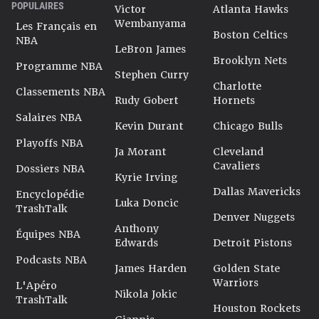
POPULAIRES
Victor
Atlanta Hawks
Wembanyama
Les Français en
Boston Celtics
NBA
LeBron James
Brooklyn Nets
Programme NBA
Stephen Curry
Charlotte
Classements NBA
Rudy Gobert
Hornets
Salaires NBA
Kevin Durant
Chicago Bulls
Playoffs NBA
Ja Morant
Cleveland
Cavaliers
Dossiers NBA
Kyrie Irving
Dallas Mavericks
Encyclopédie
Luka Doncic
TrashTalk
Denver Nuggets
Anthony
Équipes NBA
Edwards
Detroit Pistons
Podcasts NBA
James Harden
Golden State
Warriors
L'Apéro
Nikola Jokic
TrashTalk
Houston Rockets