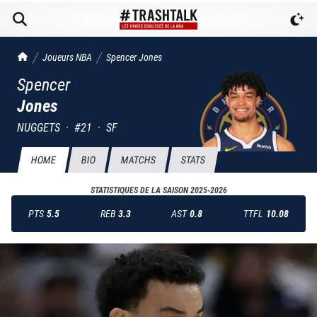
TrashTalk Actu NBA
Joueurs NBA
Spencer
Jones
Spencer
Jones
NUGGETS
·
#
21
·
SF
HOME
BIO
MATCHS
STATS
STATISTIQUES DE LA SAISON
2025-2026
PTS
5.5
REB
3.3
AST
0.8
TTFL
10.08