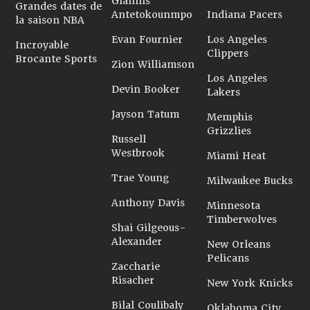
Giannis
Grandes dates de
Antetokounmpo
Indiana Pacers
la saison NBA
Evan Fournier
Los Angeles
Incroyable
Clippers
Brocante Sports
Zion Williamson
Los Angeles
Devin Booker
Lakers
Jayson Tatum
Memphis
Grizzlies
Russell
Westbrook
Miami Heat
Trae Young
Milwaukee Bucks
Anthony Davis
Minnesota
Timberwolves
Shai Gilgeous-
Alexander
New Orleans
Pelicans
Zaccharie
Risacher
New York Knicks
Bilal Coulibaly
Oklahoma City