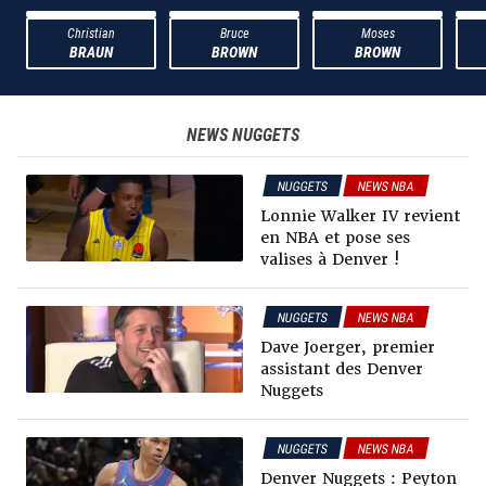
Christian
Bruce
Moses
BRAUN
BROWN
BROWN
NEWS
NUGGETS
NUGGETS
NEWS NBA
RUMEURS & TRADES
Lonnie Walker IV revient
en NBA et pose ses
valises à Denver !
NUGGETS
NEWS NBA
Dave Joerger, premier
assistant des Denver
Nuggets
NUGGETS
NEWS NBA
Denver Nuggets : Peyton