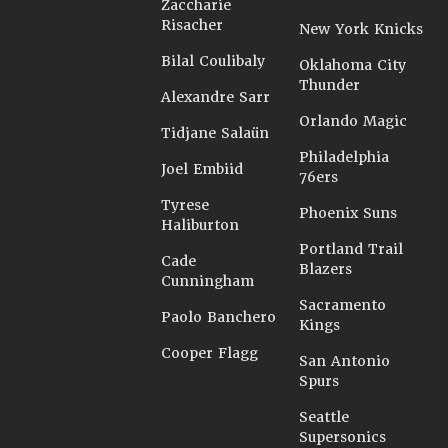
Zaccharie
Risacher
New York Knicks
Bilal Coulibaly
Oklahoma City
Thunder
Alexandre Sarr
Orlando Magic
Tidjane Salaün
Philadelphia
Joel Embiid
76ers
Tyrese
Phoenix Suns
Haliburton
Portland Trail
Cade
Blazers
Cunningham
Sacramento
Paolo Banchero
Kings
Cooper Flagg
San Antonio
Spurs
Seattle
Supersonics