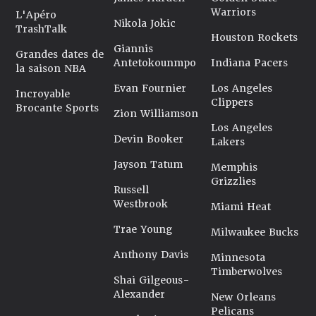
Warriors
L'Apéro
Nikola Jokic
TrashTalk
Houston Rockets
Giannis
Grandes dates de
Antetokounmpo
Indiana Pacers
la saison NBA
Evan Fournier
Los Angeles
Incroyable
Clippers
Brocante Sports
Zion Williamson
Los Angeles
Devin Booker
Lakers
Jayson Tatum
Memphis
Grizzlies
Russell
Westbrook
Miami Heat
Trae Young
Milwaukee Bucks
Anthony Davis
Minnesota
Timberwolves
Shai Gilgeous-
Alexander
New Orleans
Pelicans