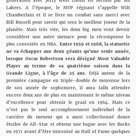
génération avec Jerry West choisi en second par les
Lakers. A l’époque, le MVP régnant s’appelle Wilt
Chamberlain et il se livre un combat sans merci avec
Bill Russell pour savoir qui sera le meilleur joueur de la
planète. Mais très vite, les deux big men vont devoir
considérer une autre menace pour la récompense le
plus convoitée en NBA.
Entre 1959 et 1968, la statuette
ne va échapper aux deux géants qu’une seule année,
lorsque Oscar Robertson sera désigné Most Valuable
Player au terme de sa quatrième saison dans la
Grande Ligue, à l’âge de 25 ans.
Déjà auteur de
la
première campagne en triple-double de moyenne
lors
de son année de sophomore, il aura fallu attendre
encore deux ans de plus en maintenant le même niveau
d’excellence pour obtenir le graal en 1964. Mais ce
n’est pas le seul accomplissement individuel de la
carrière du meneur qui a aussi collectionné douze
étoiles de All-Star et obtenu
une bague avec les Bucks
en 1971
avant d’être intronisé au Hall of Fame quelques