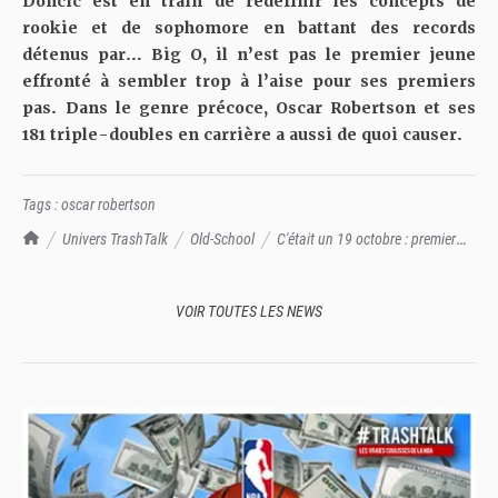
Doncic est en train de redéfinir les concepts de
rookie et de sophomore en battant
des records
détenus par… Big O
, il n’est pas le premier jeune
effronté à sembler trop à l’aise pour ses premiers
pas.
Dans le genre précoce, Oscar Robertson et ses
181 triple-doubles en carrière a aussi de quoi causer.
Tags :
oscar robertson
TrashTalk Actu NBA
Univers TrashTalk
Old-School
C'était un 19 octobre : premier
match NBA et premier triple-double pour Oscar Robertson, quelques autres
vont suivre...
VOIR TOUTES LES NEWS