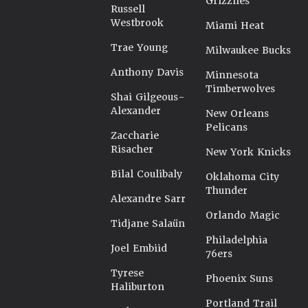
Grizzlies
Russell
Westbrook
Miami Heat
Trae Young
Milwaukee Bucks
Anthony Davis
Minnesota
Timberwolves
Shai Gilgeous-
Alexander
New Orleans
Pelicans
Zaccharie
Risacher
New York Knicks
Bilal Coulibaly
Oklahoma City
Thunder
Alexandre Sarr
Orlando Magic
Tidjane Salaün
Philadelphia
Joel Embiid
76ers
Tyrese
Phoenix Suns
Haliburton
Portland Trail