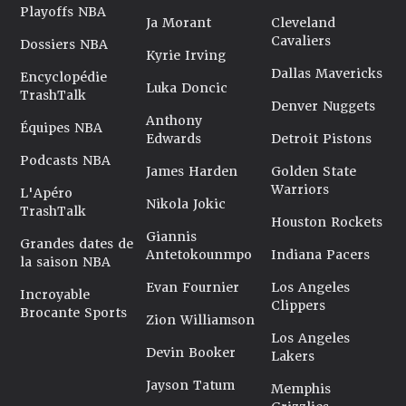
Playoffs NBA
Ja Morant
Cleveland
Cavaliers
Dossiers NBA
Kyrie Irving
Dallas Mavericks
Encyclopédie
Luka Doncic
TrashTalk
Denver Nuggets
Anthony
Équipes NBA
Edwards
Detroit Pistons
Podcasts NBA
James Harden
Golden State
Warriors
L'Apéro
Nikola Jokic
TrashTalk
Houston Rockets
Giannis
Grandes dates de
Antetokounmpo
Indiana Pacers
la saison NBA
Evan Fournier
Los Angeles
Incroyable
Clippers
Brocante Sports
Zion Williamson
Los Angeles
Devin Booker
Lakers
Jayson Tatum
Memphis