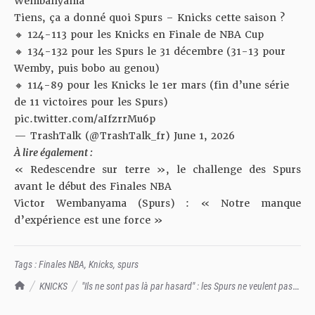
Wembanyama
Tiens, ça a donné quoi Spurs – Knicks cette saison ?
🔸 124-113 pour les Knicks en Finale de NBA Cup
🔸 134-132 pour les Spurs le 31 décembre (31-13 pour
Wemby, puis bobo au genou)
🔸 114-89 pour les Knicks le 1er mars (fin d’une série
de 11 victoires pour les Spurs)
pic.twitter.com/aIfzrrMu6p
— TrashTalk (@TrashTalk_fr)
June 1, 2026
À lire également :
« Redescendre sur terre », le challenge des Spurs
avant le début des Finales NBA
Victor Wembanyama (Spurs) : « Notre manque
d’expérience est une force »
Tags :
Finales NBA
,
Knicks
,
spurs
TrashTalk Actu NBA
KNICKS
"Ils ne sont pas là par hasard" : les Spurs ne veulent pas
sous-estimer les Knicks