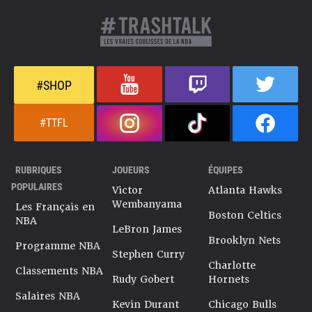
#SHOP
#TTFL
RUBRIQUES
JOUEURS
ÉQUIPES
POPULAIRES
Victor
Atlanta Hawks
Wembanyama
Les Français en
Boston Celtics
NBA
LeBron James
Brooklyn Nets
Programme NBA
Stephen Curry
Charlotte
Classements NBA
Rudy Gobert
Hornets
Salaires NBA
Kevin Durant
Chicago Bulls