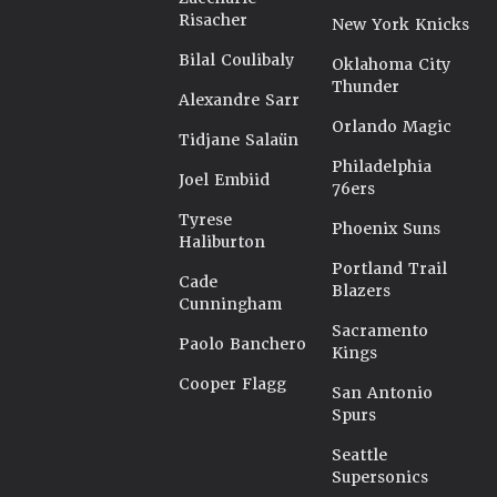
Risacher
New York Knicks
Bilal Coulibaly
Oklahoma City
Thunder
Alexandre Sarr
Orlando Magic
Tidjane Salaün
Philadelphia
Joel Embiid
76ers
Tyrese
Phoenix Suns
Haliburton
Portland Trail
Cade
Blazers
Cunningham
Sacramento
Paolo Banchero
Kings
Cooper Flagg
San Antonio
Spurs
Seattle
Supersonics