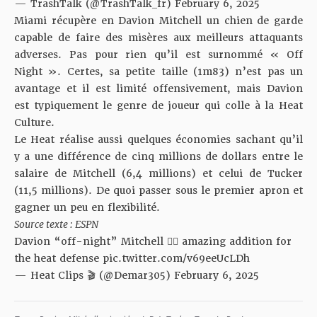
— TrashTalk (@TrashTalk_fr)
February 6, 2025
Miami récupère en Davion Mitchell un chien de garde
capable de faire des misères aux meilleurs attaquants
adverses. Pas pour rien qu’il est surnommé « Off
Night ». Certes, sa petite taille (1m83) n’est pas un
avantage et il est limité offensivement, mais Davion
est typiquement le genre de joueur qui colle à la Heat
Culture.
Le Heat réalise aussi quelques économies sachant qu’il
y a une différence de cinq millions de dollars entre le
salaire de Mitchell (6,4 millions) et celui de Tucker
(11,5 millions). De quoi passer sous le premier apron et
gagner un peu en flexibilité.
Source texte : ESPN
Davion “off-night” Mitchell 😮‍💨 amazing addition for
the heat defense
pic.twitter.com/v69eeUcLDh
— Heat Clips 🎬 (@Demar305)
February 6, 2025