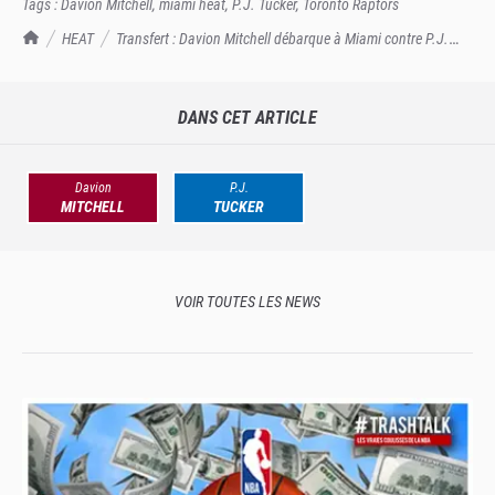
Tags :
Davion Mitchell
,
miami heat
,
P.J. Tucker
,
Toronto Raptors
TrashTalk Actu NBA
HEAT
Transfert : Davion Mitchell débarque à Miami contre P.J.
Tucker
DANS CET ARTICLE
Davion
P.J.
MITCHELL
TUCKER
VOIR TOUTES LES NEWS