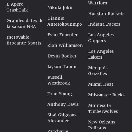
Warriors
L'Apéro
Nikola Jokic
TrashTalk
Houston Rockets
Giannis
Grandes dates de
Antetokounmpo
Indiana Pacers
la saison NBA
Evan Fournier
Los Angeles
Incroyable
Clippers
Brocante Sports
Zion Williamson
Los Angeles
Devin Booker
Lakers
Jayson Tatum
Memphis
Grizzlies
Russell
Westbrook
Miami Heat
Trae Young
Milwaukee Bucks
Anthony Davis
Minnesota
Timberwolves
Shai Gilgeous-
Alexander
New Orleans
Pelicans
Zaccharie