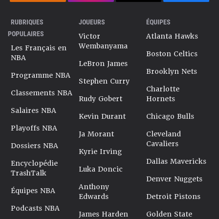
RUBRIQUES
JOUEURS
ÉQUIPES
POPULAIRES
Victor
Atlanta Hawks
Wembanyama
Les Français en
Boston Celtics
NBA
LeBron James
Brooklyn Nets
Programme NBA
Stephen Curry
Charlotte
Classements NBA
Rudy Gobert
Hornets
Salaires NBA
Kevin Durant
Chicago Bulls
Playoffs NBA
Ja Morant
Cleveland
Cavaliers
Dossiers NBA
Kyrie Irving
Dallas Mavericks
Encyclopédie
Luka Doncic
TrashTalk
Denver Nuggets
Anthony
Équipes NBA
Edwards
Detroit Pistons
Podcasts NBA
James Harden
Golden State