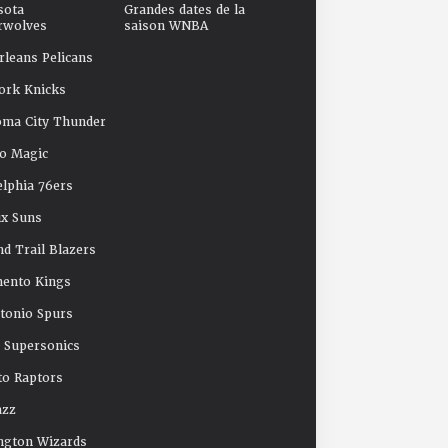
sota
Grandes dates de la
rwolves
saison WNBA
leans Pelicans
ork Knicks
oma City Thunder
o Magic
elphia 76ers
x Suns
nd Trail Blazers
mento Kings
tonio Spurs
e Supersonics
o Raptors
azz
ngton Wizards