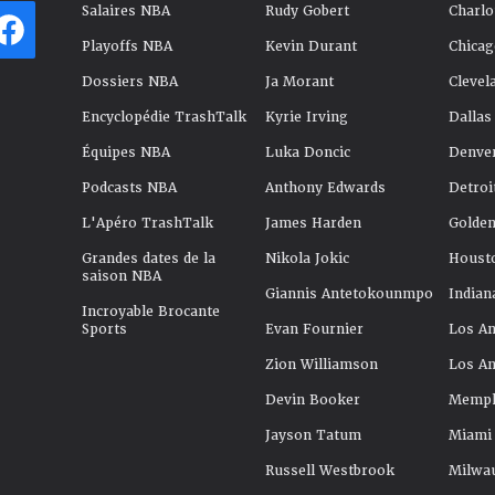
Salaires NBA
Rudy Gobert
Charlo
Playoffs NBA
Kevin Durant
Chicag
Dossiers NBA
Ja Morant
Clevel
Encyclopédie TrashTalk
Kyrie Irving
Dallas
Équipes NBA
Luka Doncic
Denve
Podcasts NBA
Anthony Edwards
Detroi
L'Apéro TrashTalk
James Harden
Golden
Grandes dates de la
Nikola Jokic
Houst
saison NBA
Giannis Antetokounmpo
Indian
Incroyable Brocante
Sports
Evan Fournier
Los An
Zion Williamson
Los An
Devin Booker
Memphi
Jayson Tatum
Miami
Russell Westbrook
Milwa