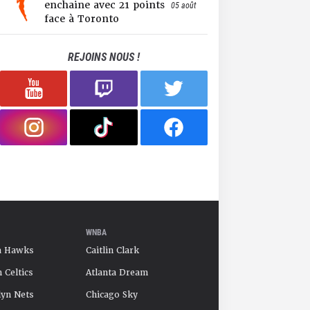
enchaine avec 21 points
05 août
face à Toronto
REJOINS NOUS !
WNBA
a Hawks
Caitlin Clark
 Celtics
Atlanta Dream
yn Nets
Chicago Sky