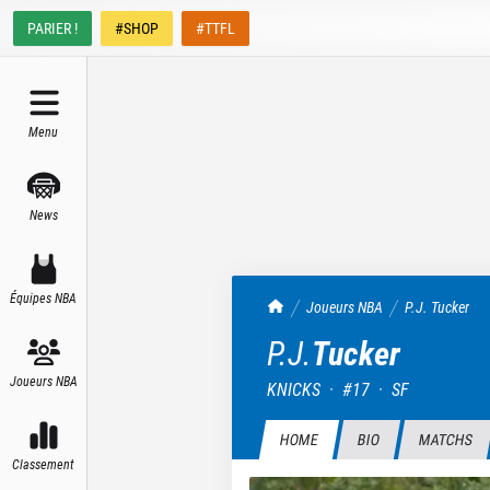
PARIER !
#SHOP
#TTFL
Menu
News
Équipes NBA
TrashTalk Actu NBA
Joueurs NBA
P.J.
Tucker
P.J.
Tucker
Joueurs NBA
KNICKS
·
#
17
·
SF
HOME
BIO
MATCHS
Classement