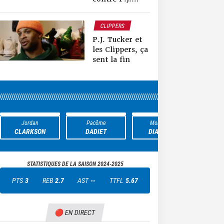
Tucker
CLIPPERS
NEWS NBA
P.J. Tucker et
les Clippers, ça
sent la fin
////////////////////////////////////////////////////////////////////////////////////////////////////////////////
Jordan
Pacôme
Mohamed
T
CLARKSON
DADIET
DIAWARA
EVB
STATISTIQUES DE LA SAISON
2024-2025
PTS
3
REB
2.7
AST
--
TTFL
5.67
🔴 EN DIRECT