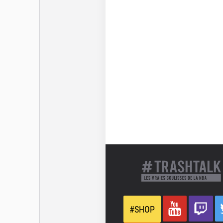
peut être fier du chem
acharné, le bulldog est 
pour quelqu’un qui a lo
Ligue.
Dernière mise à jour le 19 ju
#SHOP