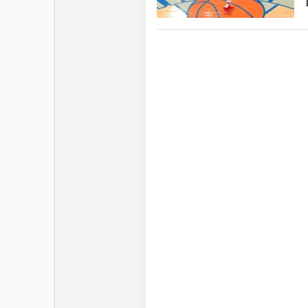
P.J
La carrière NBA de P.J.
drafté en 2006, Tucker a
Parti cinq ans en Eur
Hasharon, Aris Salonique
véritablement percé en 
Phoenix Suns en 2012. Il
aux Houston Rockets aux
titre NBA chez les Mil
Antetokounmpo.
Si P.J. Tucker a cette c
collectif en NBA. il a a
en Europe. Avec l’Hapo
israélien en 2008 mais a
montré en Allemagne en
étant élu All-Star et M
servi de tremplin pour re
Alors qu’il a annoncé sa 