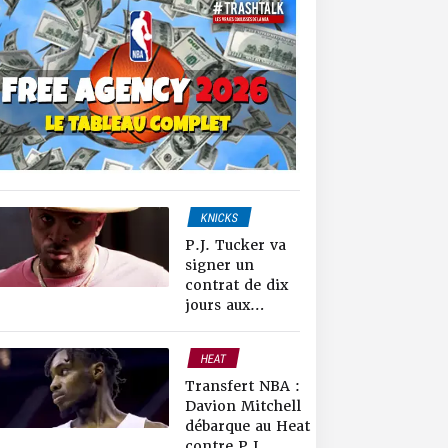
KNICKS
NEWS NBA
P.J. Tucker va
signer un
contrat de dix
jours aux
Knicks
HEAT
RAPTORS
Transfert NBA :
RUMEURS & TRADES
Davion Mitchell
débarque au Heat
contre P.J.