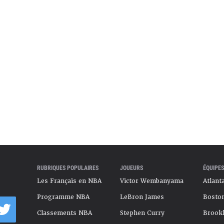
in parcouru. Par sa combativité et son travail
allé remporter un titre NBA. Une juste récompense
ngtemps lutté pour avoir une place au sein de la
in 2026
RUBRIQUES POPULAIRES
JOUEURS
ÉQUIPES
Les Français en NBA
Victor Wembanyama
Atlant
Programme NBA
LeBron James
Boston
Classements NBA
Stephen Curry
Brookl