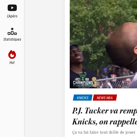
L'Apéro
Statistiques
Hot
KNICKS
NEWS NBA
P.J. Tucker va remp
Knicks, on rappelle
Ça va lui faire tout drôle de joue