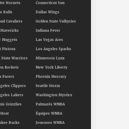
tte Hornets
Connecticut Sun
o Bulls
Dallas Wings
and Cavaliers
Golden State Valkyries
 Mavericks
Indiana Fever
r Nuggets
Las Vegas Aces
t Pistons
Los Angeles Sparks
 State Warriors
Minnesota Lynx
on Rockets
New York Liberty
a Pacers
Phoenix Mercury
geles Clippers
Seattle Storm
geles Lakers
Washington Mystics
s Grizzlies
Palmarès WNBA
 Heat
Équipes WNBA
ukee Bucks
Joueuses WNBA