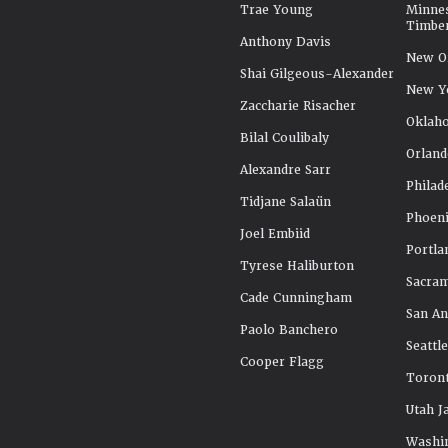
Trae Young
Minne
Timbe
Anthony Davis
New Or
Shai Gilgeous-Alexander
New Y
Zaccharie Risacher
Oklah
Bilal Coulibaly
Orland
Alexandre Sarr
Philad
Tidjane Salaün
Phoeni
Joel Embiid
Portla
Tyrese Haliburton
Sacra
Cade Cunningham
San An
Paolo Banchero
Seattl
Cooper Flagg
Toront
Utah J
Washi