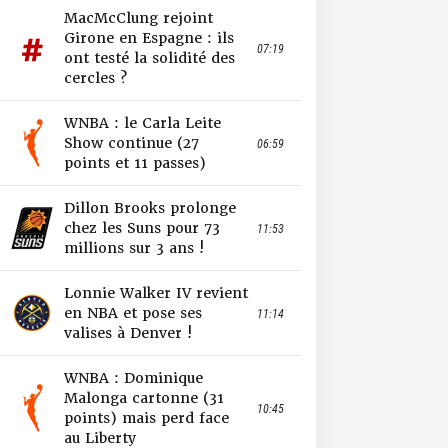
MacMcClung rejoint
Girone en Espagne : ils
07:19
ont testé la solidité des
cercles ?
WNBA : le Carla Leite
Show continue (27
06:59
points et 11 passes)
Dillon Brooks prolonge
chez les Suns pour 73
11:53
millions sur 3 ans !
Lonnie Walker IV revient
en NBA et pose ses
11:14
valises à Denver !
WNBA : Dominique
Malonga cartonne (31
10:45
points) mais perd face
au Liberty