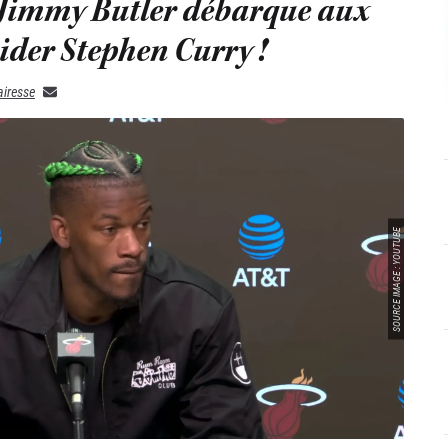
 Jimmy Butler débarque aux
ider Stephen Curry !
airesse
SOURCE IMAGE : YOUTUBE