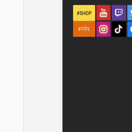
#SHOP
#TTFL