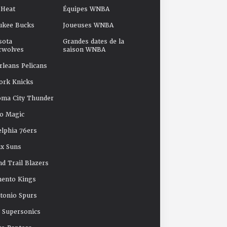
 Heat
Équipes WNBA
ukee Bucks
Joueuses WNBA
sota
Grandes dates de la
rwolves
saison WNBA
leans Pelicans
ork Knicks
oma City Thunder
o Magic
elphia 76ers
x Suns
nd Trail Blazers
mento Kings
tonio Spurs
e Supersonics