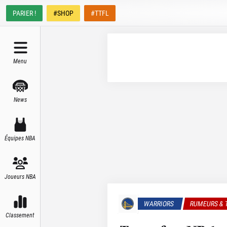
PARIER !
#SHOP
#TTFL
Menu
News
Équipes NBA
Joueurs NBA
WARRIORS
RUMEURS & 
Classement