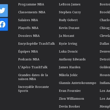
Programme NBA
LeBron James
Boston
Classements NBA
Stephen Curry
Brookl
Salaires NBA
Rudy Gobert
Charlo
Playoffs NBA
Kevin Durant
Chicag
Dossiers NBA
Ja Morant
Clevel
Encyclopédie TrashTalk
Kyrie Irving
Dallas
Équipes NBA
Luka Doncic
Denve
Podcasts NBA
Anthony Edwards
Detroi
L'Apéro TrashTalk
James Harden
Golden
Grandes dates de la
Nikola Jokic
Houst
saison NBA
Giannis Antetokounmpo
Indian
Incroyable Brocante
Sports
Evan Fournier
Los An
Zion Williamson
Los An
Devin Booker
Memphi