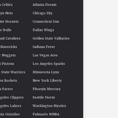
 Celtics
Atlanta Dream
yn Nets
Chicago Sky
tte Hornets
Connecticut Sun
o Bulls
Dallas Wings
and Cavaliers
Golden State Valkyries
 Mavericks
Indiana Fever
r Nuggets
Las Vegas Aces
t Pistons
Los Angeles Sparks
 State Warriors
Minnesota Lynx
on Rockets
New York Liberty
a Pacers
Phoenix Mercury
geles Clippers
Seattle Storm
geles Lakers
Washington Mystics
s Grizzlies
Palmarès WNBA