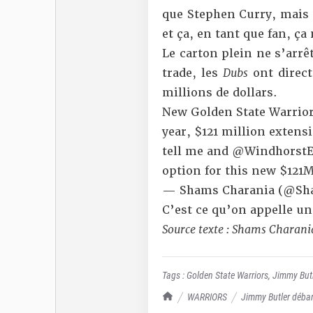
que Stephen Curry, mais
et ça, en tant que fan, ça
Le carton plein ne s’arrê
trade, les
Dubs
ont direc
millions de dollars.
New Golden State Warrior
year, $121 million extens
tell me and
@Windhorst
option for this new $121M
— Shams Charania (@Sh
C’est ce qu’on appelle un
Source texte : Shams Charani
Tags :
Golden State Warriors
,
Jimmy Butl
TrashTalk Actu NBA
WARRIORS
Jimmy Butler débar