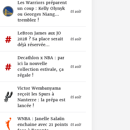
Les Warriors préparent
un coup : Kelly Olynyk
05 août
ou Georges Niang…
tremblez !
LeBron James aux JO
2028 ? Sa place serait
05 août
déjà réservée...
Decathlon x NBA : par
ici la nouvelle
05 août
collection estivale, ça
régale !
Victor Wembanyama
reçoit les Spurs à
05 août
Nanterre : la prépa est
lancée !
WNBA : Janelle Salaün
enchaine avec 21 points
05 août