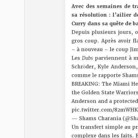
Avec des semaines de tra
sa résolution : l’ailier
Curry dans sa quête de b
Depuis plusieurs jours, o
gros coup.
Après avoir fl
– à nouveau – le coup Jim
Les
Dubs
parviennent à me
Schröder, Kyle Anderson,
comme le rapporte Shams
BREAKING: The Miami Heat
the Golden State Warrior
Anderson and a protected 
pic.twitter.com/82mWH
— Shams Charania (@Sh
Un transfert simple au pr
complexe dans les faits. E