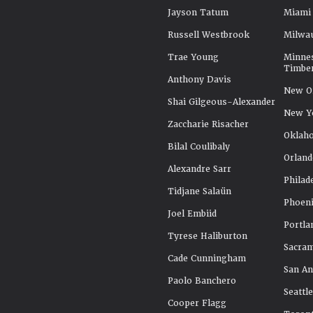
Jayson Tatum
Miami
Russell Westbrook
Milwa
Trae Young
Minne
Timbe
Anthony Davis
New Or
Shai Gilgeous-Alexander
New Y
Zaccharie Risacher
Oklah
Bilal Coulibaly
Orland
Alexandre Sarr
Philad
Tidjane Salaün
Phoeni
Joel Embiid
Portla
Tyrese Haliburton
Sacra
Cade Cunningham
San An
Paolo Banchero
Seattl
Cooper Flagg