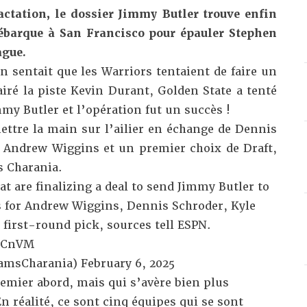
ctation, le dossier Jimmy Butler trouve enfin
 débarque à San Francisco pour épauler Stephen
ague.
n sentait que les Warriors tentaient de faire un
airé la piste Kevin Durant,
Golden State a tenté
my Butler et l’opération fut un succès !
ttre la main sur l’ailier en échange de Dennis
 Andrew Wiggins et un premier choix de Draft,
 Charania.
 are finalizing a deal to send Jimmy Butler to
s for Andrew Wiggins, Dennis Schroder, Kyle
first-round pick, sources tell ESPN.
KCnVM
amsCharania)
February 6, 2025
emier abord, mais qui s’avère bien plus
n réalité, ce sont cinq équipes qui se sont