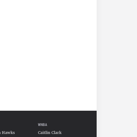
WNBA
a Hawks
Caitlin Clark