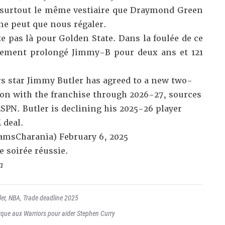
 surtout le même vestiaire que Draymond Green
 ne peut que nous régaler.
te pas là pour Golden State. Dans la foulée de ce
tement prolongé Jimmy-B pour deux ans et 121
s star Jimmy Butler has agreed to a new two-
ion with the franchise through 2026-27, sources
ESPN
. Butler is declining his 2025-26 player
 deal.
amsCharania)
February 6, 2025
e soirée réussie.
a
er
,
NBA
,
Trade deadline 2025
que aux Warriors pour aider Stephen Curry