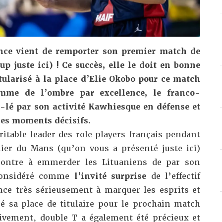
ance vient de remporter son premier match de
cup juste
ici
) ! Ce succès, elle le doit en bonne
itularisé à la place d’Elie Okobo pour ce match
omme de l’ombre par excellence, le franco-
-lé par son activité Kawhiesque en défense et
es moments décisifs.
ritable leader des role players français pendant
ilier du Mans (qu’on vous a présenté juste
ici
)
contre à emmerder les Lituaniens de par son
 Considéré comme
l’invité surprise
de l’effectif
ce très sérieusement à marquer les esprits et
ré sa place de titulaire pour le prochain match
sivement, double T a également été précieux et