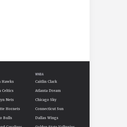
WNBA
a Hawks
Caitlin Clark
 Celtics
Atlanta Dream
yn Nets
Chicago Sky
tte Hornets
Connecticut Sun
o Bulls
Dallas Wings