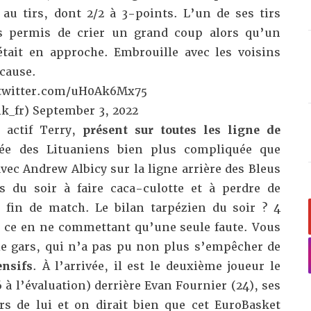
 au tirs, dont 2/2 à 3-points. L’un de ses tirs
rs permis de crier un grand coup alors qu’un
tait en approche. Embrouille avec les voisins
 cause.
.twitter.com/uH0Ak6Mx75
k_fr)
September 3, 2022
 actif Terry,
présent sur toutes les ligne de
rée des Lituaniens bien plus compliquée que
vec Andrew Albicy sur la ligne arrière des Bleus
s du soir à faire caca-culotte et à perdre de
 fin de match. Le bilan tarpézien du soir ? 4
et ce en ne commettant qu’une seule faute. Vous
e gars, qui n’a pas pu non plus s’empêcher de
ensifs
. À l’arrivée, il est le deuxième joueur le
 à l’évaluation) derrière Evan Fournier (24), ses
ers de lui et on dirait bien que cet EuroBasket