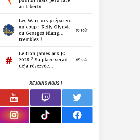
points) mais perd face
au Liberty
Les Warriors préparent
un coup : Kelly Olynyk
05 août
ou Georges Niang…
tremblez !
LeBron James aux JO
2028 ? Sa place serait
05 août
déjà réservée...
REJOINS NOUS !