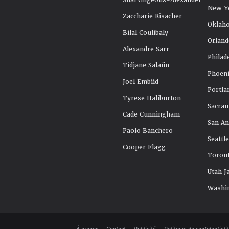
Shai Gilgeous-Alexander
New Y
Zaccharie Risacher
Oklah
Bilal Coulibaly
Orland
Alexandre Sarr
Philad
Tidjane Salaün
Phoeni
Joel Embiid
Portla
Tyrese Haliburton
Sacra
Cade Cunningham
San An
Paolo Banchero
Seattl
Cooper Flagg
Toront
Utah J
Washi