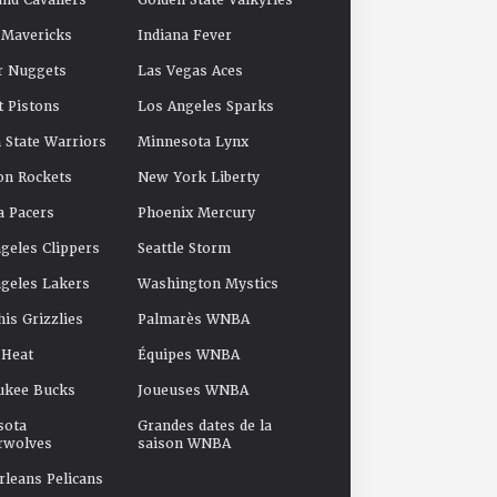
and Cavaliers
Golden State Valkyries
 Mavericks
Indiana Fever
r Nuggets
Las Vegas Aces
t Pistons
Los Angeles Sparks
 State Warriors
Minnesota Lynx
on Rockets
New York Liberty
a Pacers
Phoenix Mercury
geles Clippers
Seattle Storm
geles Lakers
Washington Mystics
s Grizzlies
Palmarès WNBA
 Heat
Équipes WNBA
ukee Bucks
Joueuses WNBA
sota
Grandes dates de la
rwolves
saison WNBA
leans Pelicans