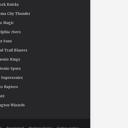
ork Knicks
oma City Thunder
o Magic
elphia 76ers
x Suns
nd Trail Blazers
mento Kings
tonio Spurs
e Supersonics
o Raptors
azz
ngton Wizards