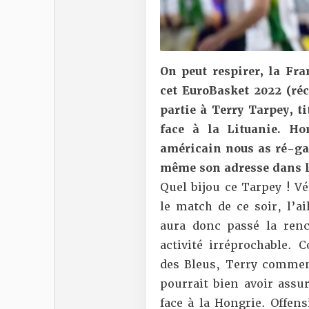
On peut respirer, la Fr
cet EuroBasket 2022 (ré
partie à Terry Tarpey, t
face à la Lituanie. H
américain nous as ré-ga
même son adresse dans l
Quel bijou ce Tarpey ! Vé
le match de ce soir, l’a
aura donc passé la ren
activité irréprochable.
des Bleus, Terry commen
pourrait bien avoir assu
face à la Hongrie. Offen