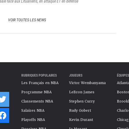
 sale face aux Lituaniens, en attaque ET en défense
VOIR TOUTES LES NEWS
RUBRIQUES POPULAIRES
JOUEURS
ÉQUIPES
Les Français en NBA
Victor Wembanyama
Atlant
Programme NBA
LeBron James
Boston
Classements NBA
Stephen Curry
Brookl
Salaires NBA
Rudy Gobert
Charlo
Playoffs NBA
Kevin Durant
Chicag