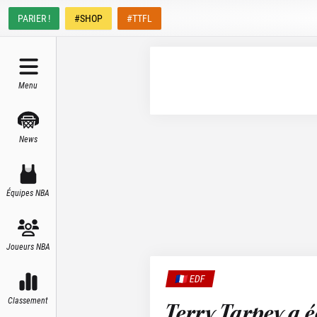
PARIER !
#SHOP
#TTFL
Menu
News
Équipes NBA
Joueurs NBA
🇫🇷 EDF
Classement
Terry Tarpey a é