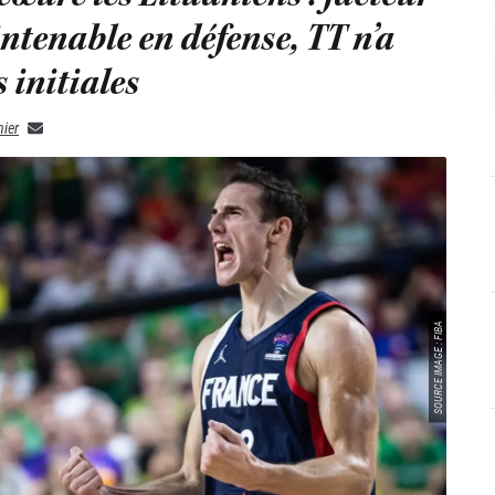
intenable en défense, TT n’a
 initiales
ier
SOURCE IMAGE : FIBA