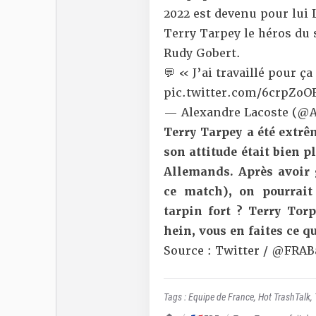
2022 est devenu pour lui 
Terry Tarpey le héros du 
Rudy Gobert.
💬 « J’ai travaillé pour ça
pic.twitter.com/6crpZoO
— Alexandre Lacoste (@A
Terry Tarpey a été extrê
son attitude était bien p
Allemands. Après avoir g
ce match), on pourrai
tarpin fort ? Terry Torp
hein, vous en faites ce q
Source : Twitter / @FRAB
Tags :
Equipe de France
,
Hot TrashTalk
,