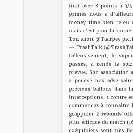
finit avec 8 points à 3/4
primés nous a d’ailleu
money time bien relou é
mais c’est pour la bonne
Ton short
@Taarpey
pic
— TrashTalk (@TrashTal
Défensivement, le super
passes
, a rendu la soi
prévue. Son association a
a poussé nos adversaire
précieux ballons dans la
interceptions, 1 contre 
commencez à connaitre l
grappiller
2 rebonds off
plus efficace du match (16
coéquipiers sont très fi