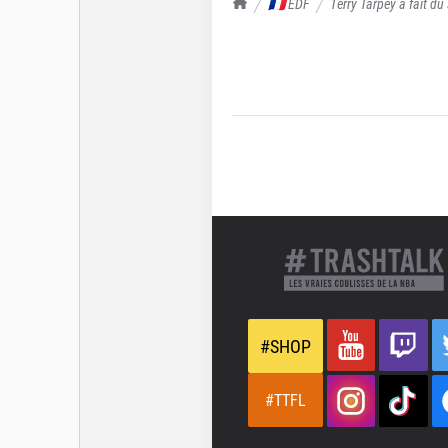
TrashTalk Actu NBA
🇫🇷 EDF
Terry Tarpey a fait du
#SHOP
#TTFL