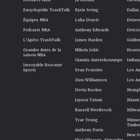
Dossiers NBA
Ja Morant
Clevel
Encyclopédie TrashTalk
Kyrie Irving
Dallas
Équipes NBA
Luka Doncic
Denve
Podcasts NBA
Anthony Edwards
Detroi
L'Apéro TrashTalk
James Harden
Golden
Grandes dates de la
Nikola Jokic
Houst
saison NBA
Giannis Antetokounmpo
Indian
Incroyable Brocante
Sports
Evan Fournier
Los An
Zion Williamson
Los An
Devin Booker
Memphi
Jayson Tatum
Miami
Russell Westbrook
Milwa
Trae Young
Minne
Timbe
Anthony Davis
New Or