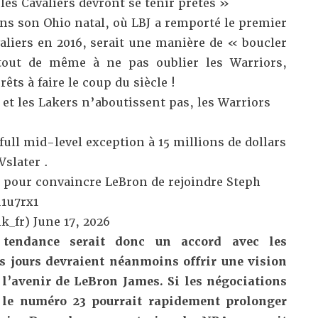
es Cavaliers devront se tenir prêtes »
ns son Ohio natal, où LBJ a remporté le premier
avaliers en 2016, serait une manière de « boucler
 tout de même à ne pas oublier
les Warriors,
êts à faire le coup du siècle
!
 et les Lakers n’aboutissent pas, les Warriors
a full mid-level exception à 15 millions de dollars
slater
.
e pour convaincre LeBron de rejoindre Steph
u1u7rx1
k_fr)
June 17, 2026
a tendance serait donc un accord avec les
s jours devraient néanmoins offrir une vision
 l’avenir de LeBron James. Si les négociations
le numéro 23 pourrait rapidement prolonger