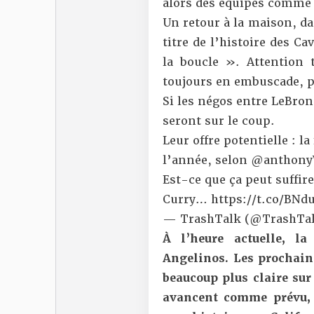
alors des équipes comme l
Un retour à la maison, da
titre de l’histoire des C
la boucle ». Attention
toujours en embuscade, pr
Si les négos entre LeBron
seront sur le coup.
Leur offre potentielle : l
l’année, selon
@anthonyV
Est-ce que ça peut suffir
Curry…
https://t.co/BNd
— TrashTalk (@TrashTal
À l’heure actuelle, l
Angelinos. Les prochain
beaucoup plus claire sur
avancent comme prévu, 