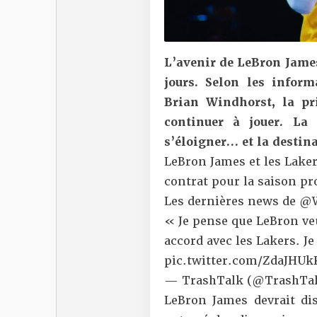
L’avenir de LeBron James
jours. Selon les inform
Brian Windhorst, la pri
continuer à jouer. La
s’éloigner… et la destin
LeBron James et les Lake
contrat pour la saison pr
Les dernières news de
@W
« Je pense que LeBron veu
accord avec les Lakers. J
pic.twitter.com/ZdaJHUk
— TrashTalk (@TrashTal
LeBron James devrait dis