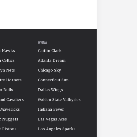
WNBA
a Hawks
Caitlin Clark
 Celtics
Atlanta Dream
yn Nets
Chicago Sky
tte Hornets
Connecticut Sun
o Bulls
Dallas Wings
and Cavaliers
Golden State Valkyries
 Mavericks
Indiana Fever
r Nuggets
Las Vegas Aces
t Pistons
Los Angeles Sparks