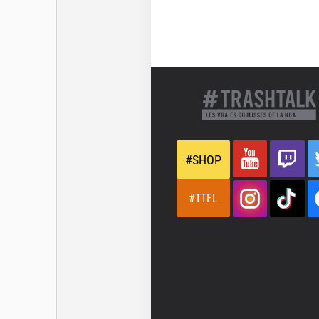
#SHOP
#TTFL