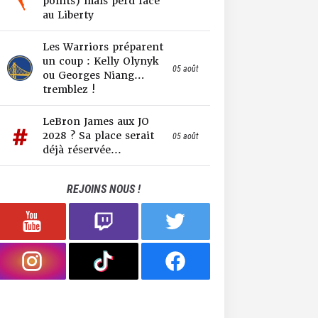
points) mais perd face
au Liberty
Les Warriors préparent
un coup : Kelly Olynyk
05 août
ou Georges Niang…
tremblez !
LeBron James aux JO
2028 ? Sa place serait
05 août
déjà réservée...
REJOINS NOUS !