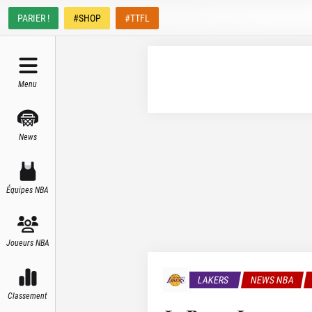
PARIER !
#SHOP
#TTFL
Menu
News
Équipes NBA
Joueurs NBA
LAKERS
NEWS NBA
Classement