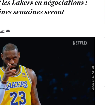
les Lakers en négociations :
ines semaines seront
quet
SOURCE IMAGE : YOUTUBE