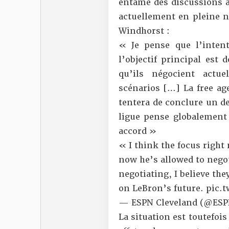
entamé des discussions a
actuellement en pleine n
Windhorst
:
« Je pense que l’inten
l’objectif principal est 
qu’ils négocient actue
scénarios […] La free ag
tentera de conclure un de
ligue pense globalement 
accord »
« I think the focus right
now he’s allowed to negot
negotiating, I believe th
on LeBron’s future.
pic.t
— ESPN Cleveland (@ESP
La situation est toutefois