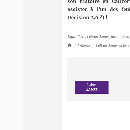
son histoire en Califo
assister à l’un des feu
Decision 2.0 ?) !
Tags :
Cavs
,
Lebron James
,
los angeles 
TrashTalk Actu NBA
LAKERS
LeBron James et les La
LeBron
JAMES