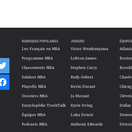
RUBRIQUES POPULAIRES
JOUEURS
ÉQUIPES
Les Français en NBA
Victor Wembanyama
Atlant
Programme NBA
LeBron James
Boston
Classements NBA
Stephen Curry
Brookl
Salaires NBA
Rudy Gobert
Charlo
Playoffs NBA
Kevin Durant
Chicag
Dossiers NBA
Ja Morant
Clevel
Encyclopédie TrashTalk
Kyrie Irving
Dallas
Équipes NBA
Luka Doncic
Denve
Podcasts NBA
Anthony Edwards
Detroi