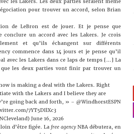
vec les Lakers. Les deux parties seraient même
égociation pour trouver un accord, selon
Brian
tion de LeBron est de jouer. Et je pense que
de conclure un accord avec les Lakers. Je crois
llement et qu’ils échangent sur différents
ency commence dans 14 jours et je pense qu’il
al avec les Lakers dans ce laps de temps […] La
que les deux parties vont finir par trouver un
 now is making a deal with the Lakers. Right
iate with the Lakers and I believe they are
ey’re going back and forth, » –
@WindhorstESPN
witter.com/7YT5DIlXc3
NCleveland)
June 16, 2026
 loin d’être figée. La
free agency
NBA débutera, en