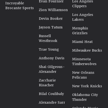
Evan Fournier
Los Angeles
Incroyable
Clippers
Brocante Sports
Zion Williamson
Los Angeles
Devin Booker
Lakers
Jayson Tatum
Memphis
Grizzlies
Russell
Westbrook
Miami Heat
Trae Young
Milwaukee Bucks
Anthony Davis
Minnesota
Timberwolves
Shai Gilgeous-
Alexander
New Orleans
Pelicans
Zaccharie
Risacher
New York Knicks
Bilal Coulibaly
Oklahoma City
Thunder
Alexandre Sarr