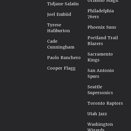
Orlando Magic
Tidjane Salaün
Philadelphia
Joel Embiid
76ers
Tyrese
Phoenix Suns
Haliburton
Portland Trail
Cade
Blazers
Cunningham
Sacramento
Paolo Banchero
Kings
Cooper Flagg
San Antonio
Spurs
Seattle
Supersonics
Toronto Raptors
Utah Jazz
Washington
Wizards