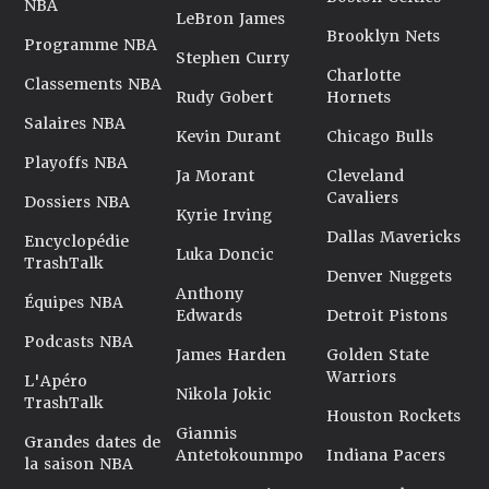
NBA
LeBron James
Brooklyn Nets
Programme NBA
Stephen Curry
Charlotte
Classements NBA
Rudy Gobert
Hornets
Salaires NBA
Kevin Durant
Chicago Bulls
Playoffs NBA
Ja Morant
Cleveland
Cavaliers
Dossiers NBA
Kyrie Irving
Dallas Mavericks
Encyclopédie
Luka Doncic
TrashTalk
Denver Nuggets
Anthony
Équipes NBA
Edwards
Detroit Pistons
Podcasts NBA
James Harden
Golden State
Warriors
L'Apéro
Nikola Jokic
TrashTalk
Houston Rockets
Giannis
Grandes dates de
Antetokounmpo
Indiana Pacers
la saison NBA