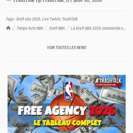
— TrashTalk (@TrashTalk_fr)
June 16, 2026
Tags :
draft nba 2026
,
Live Twitch
,
TrashTalk
TrashTalk Actu NBA
Temps forts NBA
Draft NBA
La Draft NBA 2026 commentée en
direct le mardi 23 juin sur la chaîne Twitch de TrashTalk !
VOIR TOUTES LES NEWS