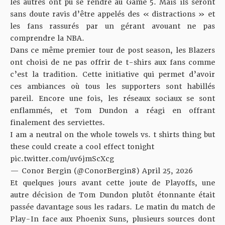
les autres ont pu se rendre au Game 5. Mais ils seront
sans doute ravis d’être appelés des « distractions » et
les fans rassurés par un gérant avouant ne pas
comprendre la NBA.
Dans ce même premier tour de post season, les Blazers
ont choisi de ne pas offrir de t-shirs aux fans comme
c’est la tradition. Cette initiative qui permet d’avoir
ces ambiances où tous les supporters sont habillés
pareil. Encore une fois, les réseaux sociaux se sont
enflammés, et Tom Dundon a réagi en offrant
finalement des serviettes.
I am a neutral on the whole towels vs. t shirts thing but
these could create a cool effect tonight
pic.twitter.com/uv6jmScXcg
— Conor Bergin (@ConorBergin8)
April 25, 2026
Et quelques jours avant cette joute de Playoffs, une
autre décision de Tom Dundon plutôt étonnante était
passée davantage sous les radars. Le matin du match de
Play-In face aux Phoenix Suns, plusieurs sources dont