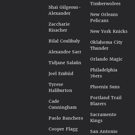
Timberwolves
Shai Gilgeous-
Alexander
New Orleans
Pelicans
Zaccharie
Risacher
New York Knicks
Bilal Coulibaly
Oklahoma City
Thunder
Alexandre Sarr
Orlando Magic
Tidjane Salaün
Philadelphia
Joel Embiid
76ers
Tyrese
Phoenix Suns
Haliburton
Portland Trail
Cade
Blazers
Cunningham
Sacramento
Paolo Banchero
Kings
Cooper Flagg
San Antonio