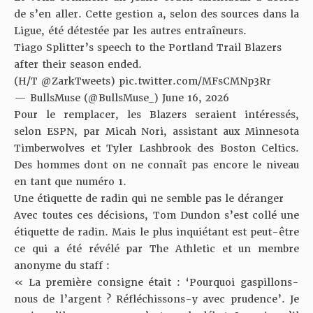
de s’en aller. Cette gestion a, selon
des sources dans la
Ligue
, été détestée par les autres entraîneurs.
Tiago Splitter’s speech to the Portland Trail Blazers
after their season ended.
(H/T
@ZarkTweets
)
pic.twitter.com/MFsCMNp3Rr
— BullsMuse (@BullsMuse_)
June 16, 2026
Pour le remplacer, les Blazers seraient intéressés,
selon
ESPN
, par Micah Nori, assistant aux Minnesota
Timberwolves et Tyler Lashbrook des Boston Celtics.
Des hommes dont on ne connaît pas encore le niveau
en tant que numéro 1.
Une étiquette de radin qui ne semble pas le déranger
Avec toutes ces décisions, Tom Dundon s’est collé une
étiquette de radin. Mais le plus inquiétant est peut-être
ce qui a été révélé par
The Athletic
et un membre
anonyme du staff :
« La première consigne était : ‘Pourquoi gaspillons-
nous de l’argent ? Réfléchissons-y avec prudence’. Je