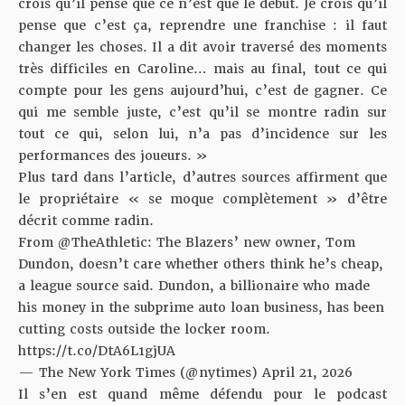
crois qu’il pense que ce n’est que le début. Je crois qu’il
pense que c’est ça, reprendre une franchise : il faut
changer les choses. Il a dit avoir traversé des moments
très difficiles en Caroline… mais au final, tout ce qui
compte pour les gens aujourd’hui, c’est de gagner. Ce
qui me semble juste, c’est qu’il se montre radin sur
tout ce qui, selon lui, n’a pas d’incidence sur les
performances des joueurs. »
Plus tard dans l’article, d’autres sources affirment que
le propriétaire « se moque complètement » d’être
décrit comme radin.
From
@TheAthletic
: The Blazers’ new owner, Tom
Dundon, doesn’t care whether others think he’s cheap,
a league source said. Dundon, a billionaire who made
his money in the subprime auto loan business, has been
cutting costs outside the locker room.
https://t.co/DtA6L1gjUA
— The New York Times (@nytimes)
April 21, 2026
Il s’en est quand même défendu pour le podcast