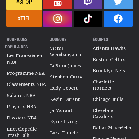
#SHOP
#TTFL
RUBRIQUES
JOUEURS
ÉQUIPES
POPULAIRES
Victor
Atlanta Hawks
Wembanyama
Les Français en
Boston Celtics
NBA
LeBron James
Brooklyn Nets
Programme NBA
Stephen Curry
Charlotte
Classements NBA
Rudy Gobert
Hornets
Salaires NBA
Kevin Durant
Chicago Bulls
Playoffs NBA
Ja Morant
Cleveland
Cavaliers
Dossiers NBA
Kyrie Irving
Dallas Mavericks
Encyclopédie
Luka Doncic
TrashTalk