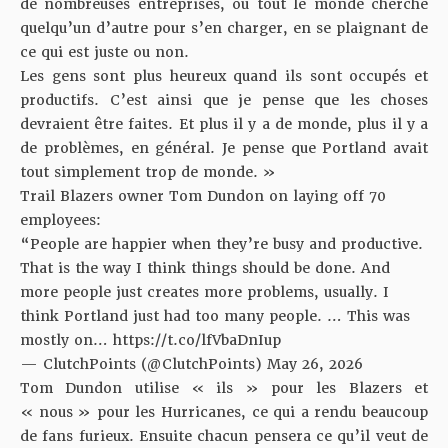
de nombreuses entreprises, où tout le monde cherche
quelqu’un d’autre pour s’en charger, en se plaignant de
ce qui est juste ou non.
Les gens sont plus heureux quand ils sont occupés et
productifs. C’est ainsi que je pense que les choses
devraient être faites. Et plus il y a de monde, plus il y a
de problèmes, en général. Je pense que Portland avait
tout simplement trop de monde. »
Trail Blazers owner Tom Dundon on laying off 70
employees:
“People are happier when they’re busy and productive.
That is the way I think things should be done. And
more people just creates more problems, usually. I
think Portland just had too many people. … This was
mostly on…
https://t.co/lfVbaDnIup
— ClutchPoints (@ClutchPoints)
May 26, 2026
Tom Dundon utilise « ils » pour les Blazers et
« nous » pour les Hurricanes, ce qui a rendu beaucoup
de fans furieux. Ensuite chacun pensera ce qu’il veut de