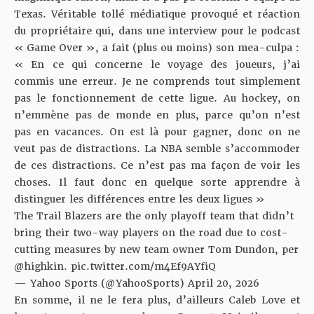
Texas. Véritable tollé médiatique provoqué et réaction
du propriétaire qui, dans une interview pour
le podcast
« Game Over »
, a fait (plus ou moins) son mea-culpa :
« En ce qui concerne le voyage des joueurs, j’ai
commis une erreur. Je ne comprends tout simplement
pas le fonctionnement de cette ligue. Au hockey, on
n’emmène pas de monde en plus, parce qu’on n’est
pas en vacances. On est là pour gagner, donc on ne
veut pas de distractions. La NBA semble s’accommoder
de ces distractions. Ce n’est pas ma façon de voir les
choses. Il faut donc en quelque sorte apprendre à
distinguer les différences entre les deux ligues »
The Trail Blazers are the only playoff team that didn’t
bring their two-way players on the road due to cost-
cutting measures by new team owner Tom Dundon, per
@highkin
.
pic.twitter.com/m4Ef9AYfiQ
— Yahoo Sports (@YahooSports)
April 20, 2026
En somme, il ne le fera plus, d’ailleurs Caleb Love et