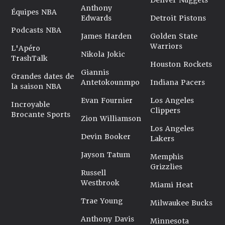
Denver Nuggets
Anthony
Équipes NBA
Edwards
Detroit Pistons
Podcasts NBA
James Harden
Golden State
Warriors
L'Apéro
Nikola Jokic
TrashTalk
Houston Rockets
Giannis
Grandes dates de
Antetokounmpo
Indiana Pacers
la saison NBA
Evan Fournier
Los Angeles
Incroyable
Clippers
Brocante Sports
Zion Williamson
Los Angeles
Devin Booker
Lakers
Jayson Tatum
Memphis
Grizzlies
Russell
Westbrook
Miami Heat
Trae Young
Milwaukee Bucks
Anthony Davis
Minnesota