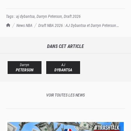
Tags :
aj dybantsa
,
Darryn Peterson
,
Draft 2026
TrashTalk Actu NBA
News NBA
Draft NBA 2026 : AJ Dybantsa et Darryn Peterson
lancent la bataille du 1st pick
DANS CET ARTICLE
Darryn
AJ
PETERSON
DYBANTSA
VOIR TOUTES LES NEWS