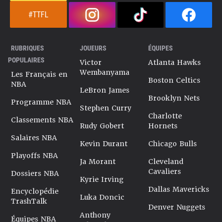
#TTFL
RUBRIQUES
JOUEURS
ÉQUIPES
POPULAIRES
Victor
Atlanta Hawks
Wembanyama
Les Français en
Boston Celtics
NBA
LeBron James
Brooklyn Nets
Programme NBA
Stephen Curry
Charlotte
Classements NBA
Rudy Gobert
Hornets
Salaires NBA
Kevin Durant
Chicago Bulls
Playoffs NBA
Ja Morant
Cleveland
Cavaliers
Dossiers NBA
Kyrie Irving
Dallas Mavericks
Encyclopédie
Luka Doncic
TrashTalk
Denver Nuggets
Anthony
Équipes NBA