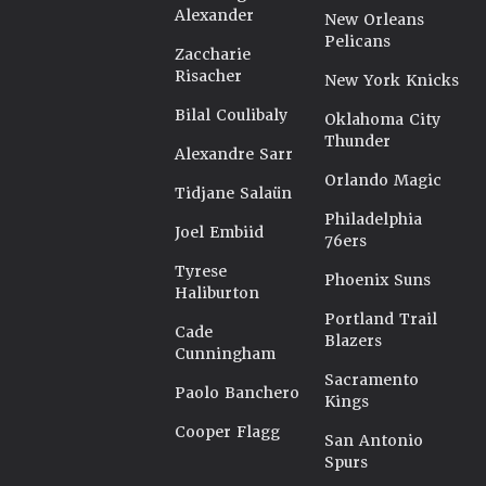
Alexander
New Orleans
Pelicans
Zaccharie
Risacher
New York Knicks
Bilal Coulibaly
Oklahoma City
Thunder
Alexandre Sarr
Orlando Magic
Tidjane Salaün
Philadelphia
Joel Embiid
76ers
Tyrese
Phoenix Suns
Haliburton
Portland Trail
Cade
Blazers
Cunningham
Sacramento
Paolo Banchero
Kings
Cooper Flagg
San Antonio
Spurs