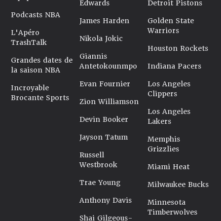
Edwards
Detroit Pistons
Podcasts NBA
James Harden
Golden State
Warriors
L'Apéro
Nikola Jokic
TrashTalk
Houston Rockets
Giannis
Grandes dates de
Antetokounmpo
Indiana Pacers
la saison NBA
Evan Fournier
Los Angeles
Incroyable
Clippers
Brocante Sports
Zion Williamson
Los Angeles
Devin Booker
Lakers
Jayson Tatum
Memphis
Grizzlies
Russell
Westbrook
Miami Heat
Trae Young
Milwaukee Bucks
Anthony Davis
Minnesota
Timberwolves
Shai Gilgeous-