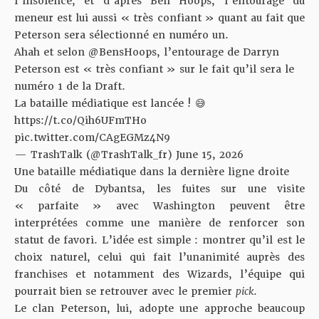
l’insolence, et d’après
Ben Hoops
, l’entourage du
meneur est lui aussi « très confiant » quant au fait que
Peterson sera sélectionné en numéro un.
Ahah et selon
@BensHoops
, l’entourage de Darryn
Peterson est « très confiant » sur le fait qu’il sera le
numéro 1 de la Draft.
La bataille médiatique est lancée ! 😅
https://t.co/Qih6UFmTHo
pic.twitter.com/CAgEGMz4N9
— TrashTalk (@TrashTalk_fr)
June 15, 2026
Une bataille médiatique dans la dernière ligne droite
Du côté de Dybantsa, les fuites sur une visite
« parfaite » avec Washington peuvent être
interprétées comme une manière de renforcer son
statut de favori. L’idée est simple : montrer qu’il est le
choix naturel, celui qui fait l’unanimité auprès des
franchises et notamment des Wizards, l’équipe qui
pourrait bien se retrouver avec le premier
pick
.
Le clan Peterson, lui, adopte une approche beaucoup