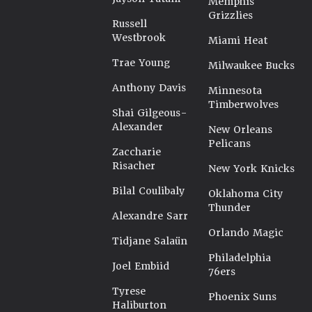
Memphis
Grizzlies
Russell
Westbrook
Miami Heat
Trae Young
Milwaukee Bucks
Anthony Davis
Minnesota
Timberwolves
Shai Gilgeous-
Alexander
New Orleans
Pelicans
Zaccharie
Risacher
New York Knicks
Bilal Coulibaly
Oklahoma City
Thunder
Alexandre Sarr
Orlando Magic
Tidjane Salaün
Philadelphia
Joel Embiid
76ers
Tyrese
Phoenix Suns
Haliburton