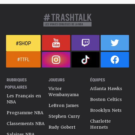
#SHOP
#TTFL
RUBRIQUES
JOUEURS
ÉQUIPES
POPULAIRES
Victor
Atlanta Hawks
Wembanyama
Les Français en
Boston Celtics
NBA
LeBron James
Brooklyn Nets
Programme NBA
Stephen Curry
Charlotte
Classements NBA
Rudy Gobert
Hornets
Salaires NBA