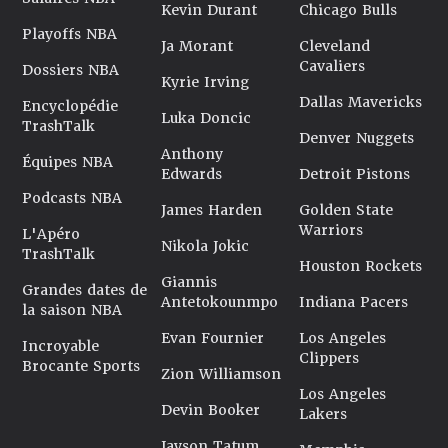
Kevin Durant
Chicago Bulls
Playoffs NBA
Ja Morant
Cleveland
Cavaliers
Dossiers NBA
Kyrie Irving
Dallas Mavericks
Encyclopédie
Luka Doncic
TrashTalk
Denver Nuggets
Anthony
Équipes NBA
Edwards
Detroit Pistons
Podcasts NBA
James Harden
Golden State
Warriors
L'Apéro
Nikola Jokic
TrashTalk
Houston Rockets
Giannis
Grandes dates de
Antetokounmpo
Indiana Pacers
la saison NBA
Evan Fournier
Los Angeles
Incroyable
Clippers
Brocante Sports
Zion Williamson
Los Angeles
Devin Booker
Lakers
Jayson Tatum