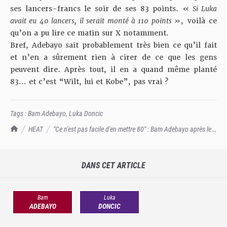
ses lancers-francs le soir de ses 83 points. «
Si Luka
avait eu 40 lancers, il serait monté à 110 points »
, voilà ce
qu’on a pu lire ce matin sur X notamment.
Bref, Adebayo sait probablement très bien ce qu’il fait
et n’en a sûrement rien à cirer de ce que les gens
peuvent dire. Après tout, il en a quand même planté
83… et c’est “
Wilt, lui et Kobe
”, pas vrai ?
Tags :
Bam Adebayo
,
Luka Doncic
TrashTalk Actu NBA
HEAT
"Ce n'est pas facile d'en mettre 80" : Bam Adebayo après les
60 points de Doncic
DANS CET ARTICLE
Bam
Luka
ADEBAYO
DONCIC