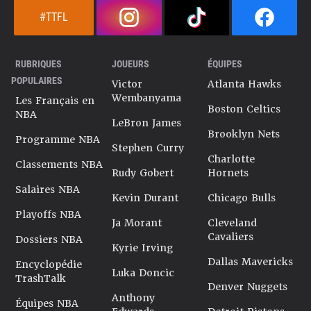
#TTFL
RUBRIQUES
JOUEURS
ÉQUIPES
POPULAIRES
Victor
Atlanta Hawks
Wembanyama
Les Français en
Boston Celtics
NBA
LeBron James
Brooklyn Nets
Programme NBA
Stephen Curry
Charlotte
Classements NBA
Rudy Gobert
Hornets
Salaires NBA
Kevin Durant
Chicago Bulls
Playoffs NBA
Ja Morant
Cleveland
Cavaliers
Dossiers NBA
Kyrie Irving
Dallas Mavericks
Encyclopédie
Luka Doncic
TrashTalk
Denver Nuggets
Anthony
Équipes NBA