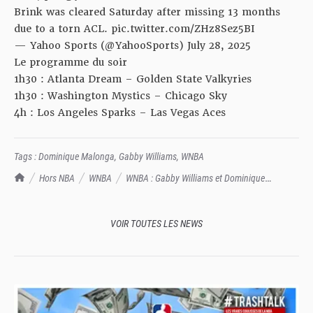
Brink was cleared Saturday after missing 13 months
due to a torn ACL.
pic.twitter.com/ZHz8Sez5BI
— Yahoo Sports (@YahooSports)
July 28, 2025
Le programme du soir
1h30 :
Atlanta Dream
–
Golden State Valkyries
1h30 :
Washington Mystics
–
Chicago Sky
4h :
Los Angeles Sparks
–
Las Vegas Aces
Tags :
Dominique Malonga
,
Gabby Williams
,
WNBA
TrashTalk Actu NBA
Hors NBA
WNBA
WNBA : Gabby Williams et Dominique
Malonga dominent un match à cinq Françaises
VOIR TOUTES LES NEWS