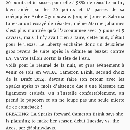
20 points et 6 passes pour elle à 58% de réussite au tir,
bien aidée par les 20 points et 14 passes de sa
coéquipière Arike Ogunbowale. Jonquel Jones et Sabrina
Ionescu ont essayé de résister, même Marine Johannes
s’est plus montrée qu’à l’accoutumée avec 9 pions et 5
caviars, mais il n’y avait rien à faire, cette nuit, c’était
pour le Texas. Le Liberty enchaîne donc un deuxième
gros revers de suite après
la défaite au buzzer contre
LA
, va vite falloir sortir la tête de l’eau.
Voilà pour le résumé de la nuit, et gros évènement à
venir ce soir en WNBA. Cameron Brink, second choix
de la Draft 2024, devrait faire son retour avec les
Sparks après 13 mois d’absence due à une blessure aux
ligaments croisés. On s’installe confortablement, on
prend le popcorn et on ne loupe pas une seule miette
de ce comeback !
BREAKING: LA Sparks forward Cameron Brink says she
is planning to make her season debut Tuesday vs. the
Aces, per
@johnwdavis
.