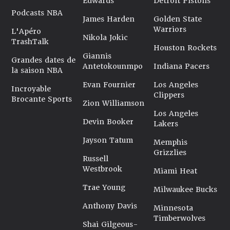
Edwards
Detroit Pistons
Podcasts NBA
James Harden
Golden State
Warriors
L'Apéro
Nikola Jokic
TrashTalk
Houston Rockets
Giannis
Grandes dates de
Antetokounmpo
Indiana Pacers
la saison NBA
Evan Fournier
Los Angeles
Incroyable
Clippers
Brocante Sports
Zion Williamson
Los Angeles
Devin Booker
Lakers
Jayson Tatum
Memphis
Grizzlies
Russell
Westbrook
Miami Heat
Trae Young
Milwaukee Bucks
Anthony Davis
Minnesota
Timberwolves
Shai Gilgeous-