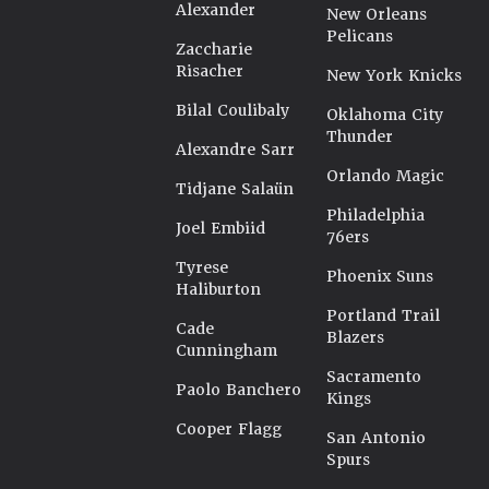
Alexander
New Orleans
Pelicans
Zaccharie
Risacher
New York Knicks
Bilal Coulibaly
Oklahoma City
Thunder
Alexandre Sarr
Orlando Magic
Tidjane Salaün
Philadelphia
Joel Embiid
76ers
Tyrese
Phoenix Suns
Haliburton
Portland Trail
Cade
Blazers
Cunningham
Sacramento
Paolo Banchero
Kings
Cooper Flagg
San Antonio
Spurs