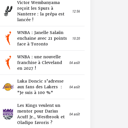
Victor Wembanyama
reçoit les Spurs à
12:56
Nanterre : la prépa est
lancée !
WNBA : Janelle Salaün
enchaine avec 21 points
10:20
face à Toronto
WNBA : une nouvelle
franchise à Cleveland
04 août
en 2027 !
Luka Doncic s’adresse
aux fans des Lakers :
04 août
"Je suis à 100 %"
Les Kings veulent un
mentor pour Darius
04 août
Acuff Jr., Westbrook et
Oladipo favoris ?