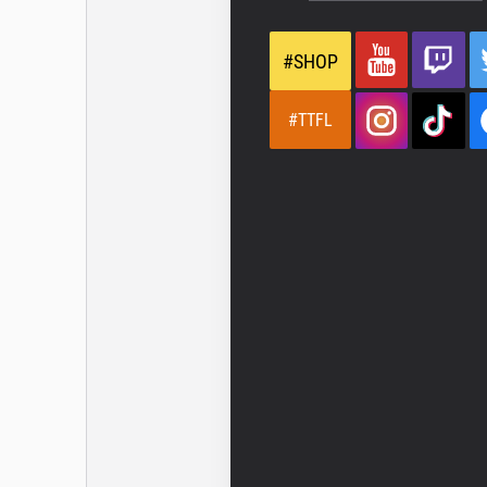
#SHOP
#TTFL