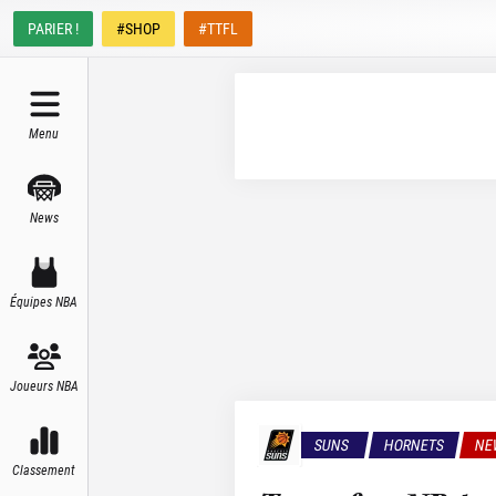
PARIER !
#SHOP
#TTFL
Menu
News
Équipes NBA
Joueurs NBA
SUNS
HORNETS
NE
Classement