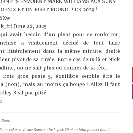
 HORNETS ENVOIENT MARK WILLIAMS AUX SUNS
HOENIX ET UN FIRST ROUND PICK 2029 !
YYXw
k_fr)
June 26, 2025
ui avait besoin d’un pivot pour se renforcer,
chise a visiblement décidé de tout faire
nt littéralement dans la même minute, drafté
ur pivot de sa cuvée. Entre ces deux là et Nick
dline, on ne sait plus où donner de la tête.
 trois gros poste 5, équilibre semble être le
a (non), mais au moins ça bouge ! Allez il faut
dley Beal par pitié.
a
,
Suns
liams est envoyé aux Suns contre le pick 29 et un futur premier tour de