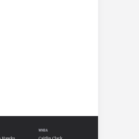
WNBA
a Hawks
Caitlin Clark