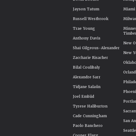
Jayson Tatum
Miami
Russell Westbrook
Milwa
Trae Young
Minne
Timbe
Anthony Davis
New Or
Shai Gilgeous-Alexander
New Y
Zaccharie Risacher
Oklah
Bilal Coulibaly
Orland
Alexandre Sarr
Philad
Tidjane Salaün
Phoeni
Joel Embiid
Portla
Tyrese Haliburton
Sacra
Cade Cunningham
San An
Paolo Banchero
Seattl
Cooper Flagg