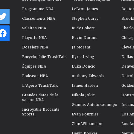
Programme NBA
LeBron James
Boston
Classements NBA
Stephen Curry
Brookl
Salaires NBA
Rudy Gobert
Charlo
Playoffs NBA
Kevin Durant
Chicag
Dossiers NBA
Ja Morant
Clevel
Encyclopédie TrashTalk
Kyrie Irving
Dallas
Équipes NBA
Luka Doncic
Denve
Podcasts NBA
Anthony Edwards
Detroi
L'Apéro TrashTalk
James Harden
Golden
Grandes dates de la
Nikola Jokic
Houst
saison NBA
Giannis Antetokounmpo
Indian
Incroyable Brocante
Sports
Evan Fournier
Los An
Zion Williamson
Los An
Devin Booker
Memphi