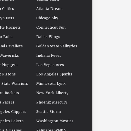
 Celtics
Atlanta Dream
yn Nets
Chicago Sky
tte Hornets
Connecticut Sun
o Bulls
Dallas Wings
and Cavaliers
Golden State Valkyries
 Mavericks
Indiana Fever
r Nuggets
Las Vegas Aces
t Pistons
Los Angeles Sparks
 State Warriors
Minnesota Lynx
on Rockets
New York Liberty
a Pacers
Phoenix Mercury
geles Clippers
Seattle Storm
geles Lakers
Washington Mystics
s Grizzlies
Palmarès WNBA