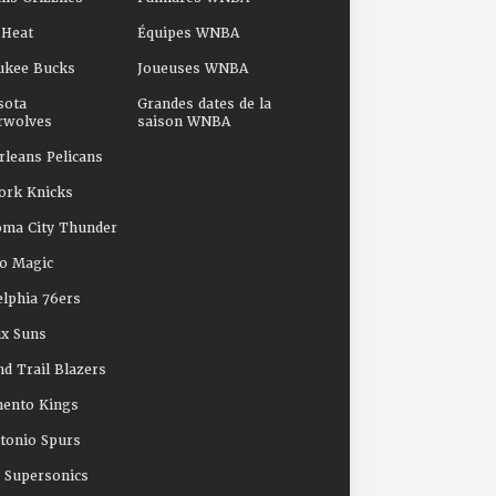
 Heat
Équipes WNBA
ukee Bucks
Joueuses WNBA
sota
Grandes dates de la
rwolves
saison WNBA
leans Pelicans
ork Knicks
oma City Thunder
o Magic
elphia 76ers
x Suns
nd Trail Blazers
mento Kings
tonio Spurs
e Supersonics