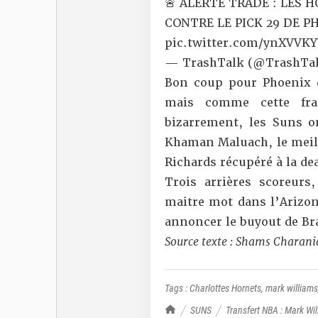
🚨 ALERTE TRADE : LES
CONTRE LE PICK 29 DE P
pic.twitter.com/ynXVVK
— TrashTalk (@TrashTal
Bon coup pour Phoenix q
mais comme cette fran
bizarrement, les Suns o
Khaman Maluach, le meille
Richards récupéré à la dea
Trois arrières scoreurs,
maitre mot dans l’Arizon
annoncer le buyout de Bra
Source texte :
Shams Charani
Tags :
Charlottes Hornets
,
mark williams
TrashTalk Actu NBA
SUNS
Transfert NBA : Mark Wil