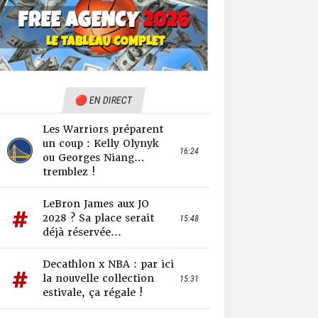
🔴 EN DIRECT
Les Warriors préparent
un coup : Kelly Olynyk
16:24
ou Georges Niang…
tremblez !
LeBron James aux JO
2028 ? Sa place serait
15:48
déjà réservée...
Decathlon x NBA : par ici
la nouvelle collection
15:31
estivale, ça régale !