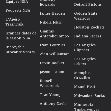
Équipes NBA
Edwards
Detroit Pistons
Podcasts NBA
James Harden
Golden State
Warriors
L'Apéro
Nikola Jokic
TrashTalk
Houston Rockets
Giannis
Grandes dates de
Antetokounmpo
Indiana Pacers
la saison NBA
Evan Fournier
Los Angeles
Incroyable
Clippers
Brocante Sports
Zion Williamson
Los Angeles
Devin Booker
Lakers
Jayson Tatum
Memphis
Grizzlies
Russell
Westbrook
Miami Heat
Trae Young
Milwaukee Bucks
Anthony Davis
Minnesota
Timberwolves