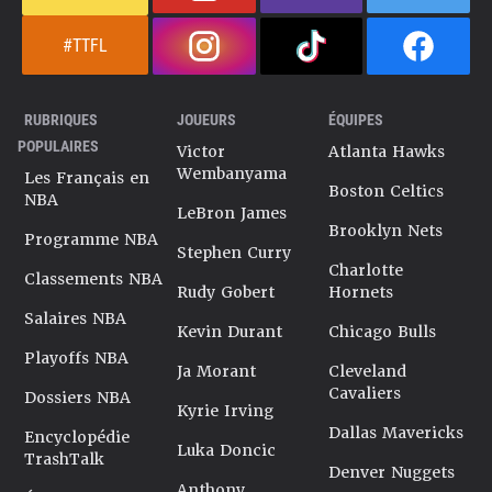
#TTFL
RUBRIQUES
JOUEURS
ÉQUIPES
POPULAIRES
Victor
Atlanta Hawks
Wembanyama
Les Français en
Boston Celtics
NBA
LeBron James
Brooklyn Nets
Programme NBA
Stephen Curry
Charlotte
Classements NBA
Rudy Gobert
Hornets
Salaires NBA
Kevin Durant
Chicago Bulls
Playoffs NBA
Ja Morant
Cleveland
Cavaliers
Dossiers NBA
Kyrie Irving
Dallas Mavericks
Encyclopédie
Luka Doncic
TrashTalk
Denver Nuggets
Anthony