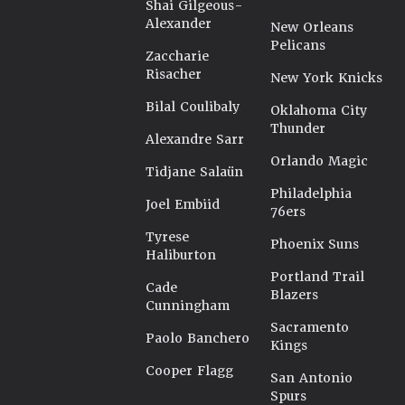
Shai Gilgeous-
Alexander
New Orleans
Pelicans
Zaccharie
Risacher
New York Knicks
Bilal Coulibaly
Oklahoma City
Thunder
Alexandre Sarr
Orlando Magic
Tidjane Salaün
Philadelphia
Joel Embiid
76ers
Tyrese
Phoenix Suns
Haliburton
Portland Trail
Cade
Blazers
Cunningham
Sacramento
Paolo Banchero
Kings
Cooper Flagg
San Antonio
Spurs