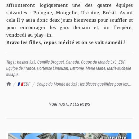
affronteront logiquement une des quatre équipes
suivantes : Pologne, Mongolie, Ukraine, Brésil. Avant
cela il y aura donc deux jours bienvenus pour souffler et
pour encourager les gars demain et, on l’espère,
vendredi au play-in.
Bravo les filles, repos mérité et on se voit samedi !
Tags :
basket 3x3
,
Camille Droguet
,
Canada
,
Coupe du Monde 3x3
,
EDF
,
Equipe de France
,
Hortense Limouzin
,
Lettonie
,
Marie Mane
,
Marie-Michelle
Milapie
TrashTalk Actu NBA
🇫🇷 EDF
Coupe du Monde de 3x3 : les Bleues qualifiées pour les
quarts !
VOIR TOUTES LES NEWS