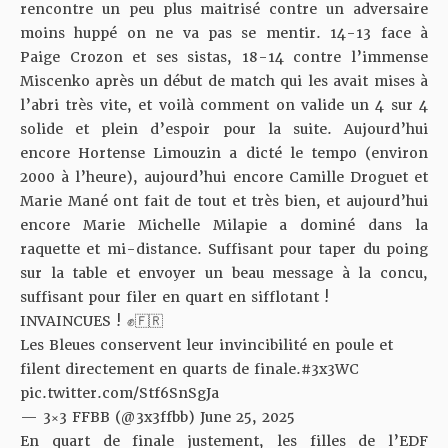
rencontre un peu plus maitrisé contre un adversaire
moins huppé on ne va pas se mentir. 14-13 face à
Paige Crozon et ses sistas, 18-14 contre l’immense
Miscenko après un début de match qui les avait mises à
l’abri très vite, et voilà comment on valide un 4 sur 4
solide et plein d’espoir pour la suite. Aujourd’hui
encore Hortense Limouzin a dicté le tempo (environ
2000 à l’heure), aujourd’hui encore Camille Droguet et
Marie Mané ont fait de tout et très bien, et aujourd’hui
encore Marie Michelle Milapie a dominé dans la
raquette et mi-distance. Suffisant pour taper du poing
sur la table et envoyer un beau message à la concu,
suffisant pour filer en quart en sifflotant !
INVAINCUES ! ✊🇫🇷
Les Bleues conservent leur invincibilité en poule et
filent directement en quarts de finale.
#3x3WC
pic.twitter.com/Stf6SnSgJa
— 3×3 FFBB (@3x3ffbb)
June 25, 2025
En quart de finale justement, les filles de l’EDF