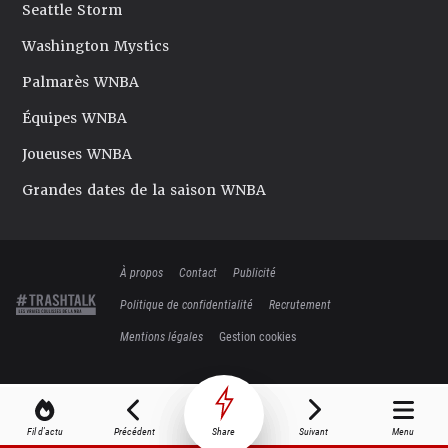
Seattle Storm
Washington Mystics
Palmarès WNBA
Équipes WNBA
Joueuses WNBA
Grandes dates de la saison WNBA
À propos
Contact
Publicité
Politique de confidentialité
Recrutement
Mentions légales
Gestion cookies
Fil d'actu
Précédent
Share
Suivant
Menu