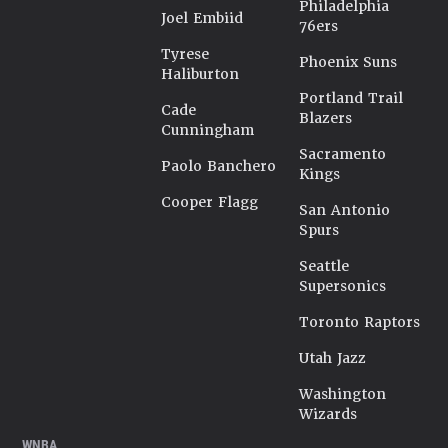
Philadelphia
Joel Embiid
76ers
Tyrese
Phoenix Suns
Haliburton
Portland Trail
Cade
Blazers
Cunningham
Sacramento
Paolo Banchero
Kings
Cooper Flagg
San Antonio
Spurs
Seattle
Supersonics
Toronto Raptors
Utah Jazz
Washington
Wizards
WNBA