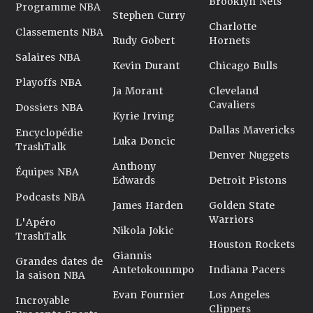
Brooklyn Nets
Programme NBA
Stephen Curry
Charlotte
Classements NBA
Rudy Gobert
Hornets
Salaires NBA
Kevin Durant
Chicago Bulls
Playoffs NBA
Ja Morant
Cleveland
Cavaliers
Dossiers NBA
Kyrie Irving
Dallas Mavericks
Encyclopédie
Luka Doncic
TrashTalk
Denver Nuggets
Anthony
Équipes NBA
Edwards
Detroit Pistons
Podcasts NBA
James Harden
Golden State
Warriors
L'Apéro
Nikola Jokic
TrashTalk
Houston Rockets
Giannis
Grandes dates de
Antetokounmpo
Indiana Pacers
la saison NBA
Evan Fournier
Los Angeles
Incroyable
Clippers