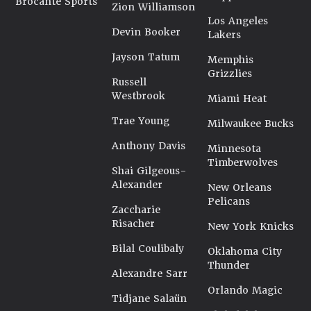
Brocante Sports
Zion Williamson
Los Angeles
Devin Booker
Lakers
Jayson Tatum
Memphis
Grizzlies
Russell
Westbrook
Miami Heat
Trae Young
Milwaukee Bucks
Anthony Davis
Minnesota
Timberwolves
Shai Gilgeous-
Alexander
New Orleans
Pelicans
Zaccharie
Risacher
New York Knicks
Bilal Coulibaly
Oklahoma City
Thunder
Alexandre Sarr
Orlando Magic
Tidjane Salaün