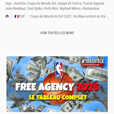
Tags :
Autriche
,
Coupe du Monde 3x3
,
Equipe de France
,
Franck Seguela
,
Jules Rambaut
,
Paul Djoko
,
Porto Rico
,
Raphael Wilson
,
Ulanbaataar
TrashTalk Actu NBA
🇫🇷 EDF
Coupe du Monde de 3x3 2025 : les Bleus entrent en lice à
leur tour
VOIR TOUTES LES NEWS