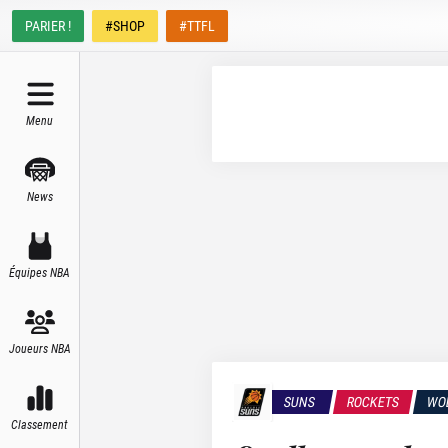
PARIER !
#SHOP
#TTFL
Menu
News
Équipes NBA
Joueurs NBA
SUNS
ROCKETS
WO
Classement