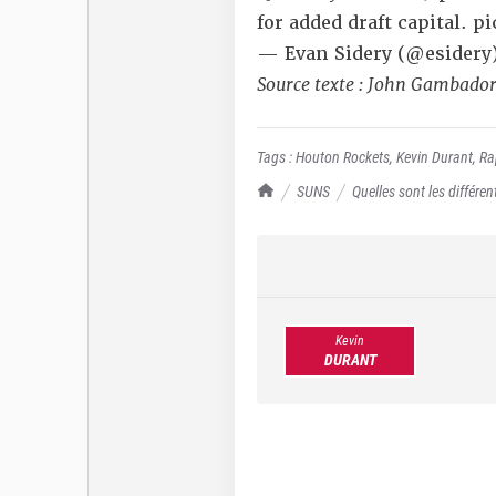
for added draft capital.
pi
— Evan Sidery (@esidery
Source texte : John Gambador
Tags :
Houton Rockets
,
Kevin Durant
,
Ra
TrashTalk Actu NBA
SUNS
Quelles sont les différen
Kevin
DURANT