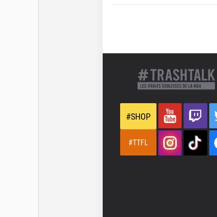
#SHOP
#TTFL