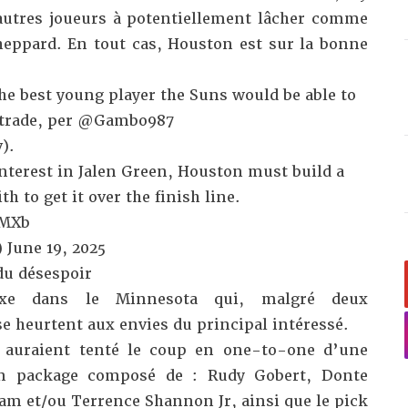
autres joueurs à potentiellement lâcher comme
eppard. En tout cas, Houston est sur la bonne
 the best young player the Suns would be able to
trade, per
@Gambo987
v
).
nterest in Jalen Green, Houston must build a
 to get it over the finish line.
jMXb
)
June 19, 2025
du désespoir
exe dans le Minnesota qui, malgré deux
se heurtent aux envies du principal intéressé.
s auraient tenté le coup en one-to-one d’une
un package composé de : Rudy Gobert, Donte
am et/ou Terrence Shannon Jr, ainsi que le pick