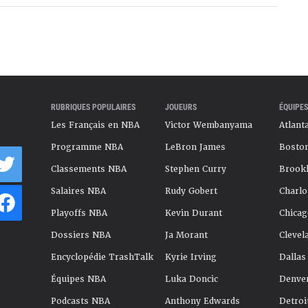
RUBRIQUES POPULAIRES
JOUEURS
ÉQUIPES
Les Français en NBA
Victor Wembanyama
Atlant
Programme NBA
LeBron James
Boston
Classements NBA
Stephen Curry
Brookl
Salaires NBA
Rudy Gobert
Charlo
Playoffs NBA
Kevin Durant
Chicag
Dossiers NBA
Ja Morant
Clevel
Encyclopédie TrashTalk
Kyrie Irving
Dallas
Équipes NBA
Luka Doncic
Denve
Podcasts NBA
Anthony Edwards
Detroi