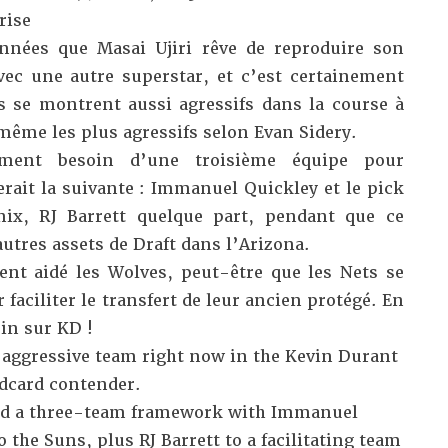
rise
années que Masai Ujiri rêve de reproduire son
ec une autre superstar, et c’est certainement
s se montrent aussi agressifs dans la course à
même les plus agressifs selon
Evan Sidery
.
ement besoin d’une troisième équipe pour
erait la suivante : Immanuel Quickley et le pick
nix, RJ Barrett quelque part, pendant que ce
autres assets de Draft dans l’Arizona.
ent aidé les Wolves, peut-être que les Nets se
faciliter le transfert de leur ancien protégé. En
-in sur KD !
 aggressive team right now in the Kevin Durant
ldcard contender.
ed a three-team framework with Immanuel
 the Suns, plus RJ Barrett to a facilitating team