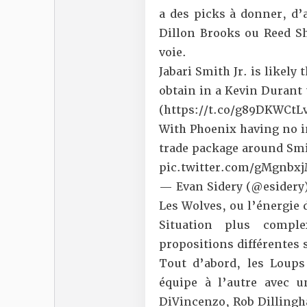
a des picks à donner, d’
Dillon Brooks ou Reed Sh
voie.
Jabari Smith Jr. is likely
obtain in a Kevin Durant 
(
https://t.co/g89DKWCtL
With Phoenix having no i
trade package around Smith
pic.twitter.com/gMgnbx
— Evan Sidery (@esidery
Les Wolves, ou l’énergie 
Situation plus compl
propositions différentes 
Tout d’abord, les Loup
équipe à l’autre avec 
DiVincenzo, Rob Dillingh