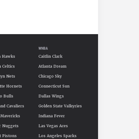
WNBA
a Hawks
Caitlin Clark
 Celtics
Atlanta Dream
yn Nets
Chicago Sky
tte Hornets
Connecticut Sun
o Bulls
Dallas Wings
and Cavaliers
Golden State Valkyries
 Mavericks
Indiana Fever
r Nuggets
Las Vegas Aces
t Pistons
Los Angeles Sparks