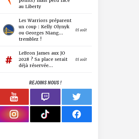
points) mais perd face
au Liberty
Les Warriors préparent
un coup : Kelly Olynyk
05 août
ou Georges Niang…
tremblez !
LeBron James aux JO
2028 ? Sa place serait
05 août
déjà réservée...
REJOINS NOUS !