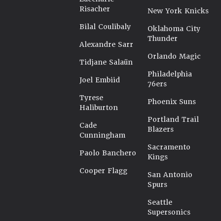
Risacher
New York Knicks
Bilal Coulibaly
Oklahoma City
Thunder
Alexandre Sarr
Orlando Magic
Tidjane Salaün
Philadelphia
Joel Embiid
76ers
Tyrese
Phoenix Suns
Haliburton
Portland Trail
Cade
Blazers
Cunningham
Sacramento
Paolo Banchero
Kings
Cooper Flagg
San Antonio
Spurs
Seattle
Supersonics