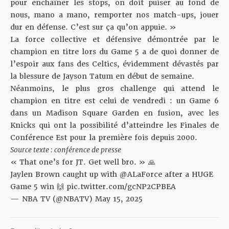
pour enchaîner les stops, on doit puiser au fond de
nous, mano a mano, remporter nos match-ups, jouer
dur en défense. C’est sur ça qu’on appuie. »
La force collective et défensive démontrée par le
champion en titre
lors du Game 5
a de quoi donner de
l’espoir aux fans des Celtics, évidemment dévastés par
la blessure de Jayson Tatum
en début de semaine.
Néanmoins, le plus gros challenge qui attend le
champion en titre est celui de vendredi : un Game 6
dans un Madison Square Garden en fusion, avec les
Knicks qui ont la possibilité d’atteindre les Finales de
Conférence Est pour la première fois depuis 2000.
Source texte : conférence de presse
« That one’s for JT. Get well bro. » 🙏
Jaylen Brown caught up with
@ALaForce
after a HUGE
Game 5 win 🙌
pic.twitter.com/gcNP2CPBEA
— NBA TV (@NBATV)
May 15, 2025