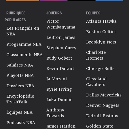
RUBRIQUES
JOUEURS
ÉQUIPES
POPULAIRES
Victor
Atlanta Hawks
Wembanyama
Les Français en
Boston Celtics
NBA
LeBron James
Brooklyn Nets
Programme NBA
Stephen Curry
Charlotte
Classements NBA
Rudy Gobert
Hornets
Salaires NBA
Kevin Durant
Chicago Bulls
Playoffs NBA
Ja Morant
Cleveland
Cavaliers
Dossiers NBA
Kyrie Irving
Dallas Mavericks
Encyclopédie
Luka Doncic
TrashTalk
Denver Nuggets
Anthony
Équipes NBA
Edwards
Detroit Pistons
Podcasts NBA
James Harden
Golden State