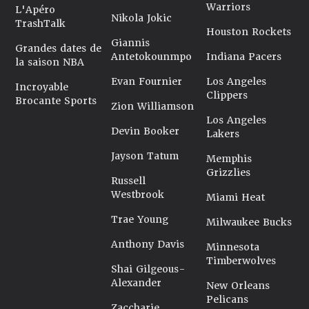
Warriors
L'Apéro
Nikola Jokic
TrashTalk
Houston Rockets
Giannis
Grandes dates de
Antetokounmpo
Indiana Pacers
la saison NBA
Evan Fournier
Los Angeles
Incroyable
Clippers
Brocante Sports
Zion Williamson
Los Angeles
Devin Booker
Lakers
Jayson Tatum
Memphis
Grizzlies
Russell
Westbrook
Miami Heat
Trae Young
Milwaukee Bucks
Anthony Davis
Minnesota
Timberwolves
Shai Gilgeous-
Alexander
New Orleans
Pelicans
Zaccharie