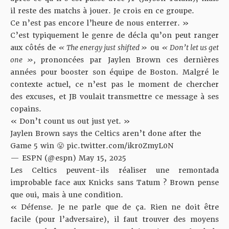
il reste des matchs à jouer. Je crois en ce groupe.
Ce n’est pas encore l’heure de nous enterrer. »
C’est typiquement le genre de décla qu’on peut ranger
aux côtés de
« The energy just shifted »
ou
« Don’t let us get
one »,
prononcées par Jaylen Brown ces dernières
années pour booster son équipe de Boston. Malgré le
contexte actuel, ce n’est pas le moment de chercher
des excuses, et JB voulait transmettre ce message à ses
copains.
« Don’t count us out just yet. »
Jaylen Brown says the Celtics aren’t done after the
Game 5 win 😤
pic.twitter.com/ikr0ZmyL0N
— ESPN (@espn)
May 15, 2025
Les Celtics peuvent-ils réaliser une remontada
improbable face aux Knicks sans Tatum ? Brown pense
que oui, mais à une condition.
« Défense. Je ne parle que de ça. Rien ne doit être
facile (pour l’adversaire), il faut trouver des moyens