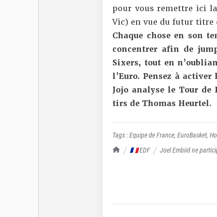
pour vous remettre ici
l
Vic) en vue du futur titr
Chaque chose en son tem
concentrer afin de jum
Sixers, tout en n’oublia
l’Euro. Pensez à activer
Jojo analyse le Tour de F
tirs de Thomas Heurtel.
Tags :
Equipe de France
,
EuroBasket
,
Ho
TrashTalk Actu NBA
🇫🇷 EDF
Joel Embiid ne partici