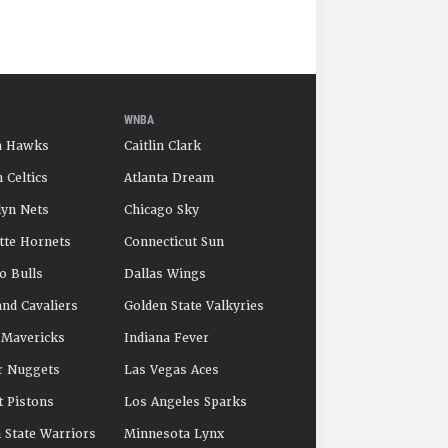
WNBA
a Hawks
Caitlin Clark
 Celtics
Atlanta Dream
yn Nets
Chicago Sky
tte Hornets
Connecticut Sun
o Bulls
Dallas Wings
and Cavaliers
Golden State Valkyries
 Mavericks
Indiana Fever
r Nuggets
Las Vegas Aces
t Pistons
Los Angeles Sparks
 State Warriors
Minnesota Lynx