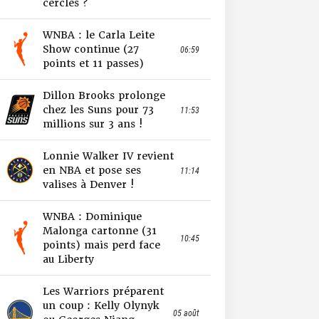
cercles ?
WNBA : le Carla Leite
Show continue (27
06:59
points et 11 passes)
Dillon Brooks prolonge
chez les Suns pour 73
11:53
millions sur 3 ans !
Lonnie Walker IV revient
en NBA et pose ses
11:14
valises à Denver !
WNBA : Dominique
Malonga cartonne (31
10:45
points) mais perd face
au Liberty
Les Warriors préparent
un coup : Kelly Olynyk
05 août