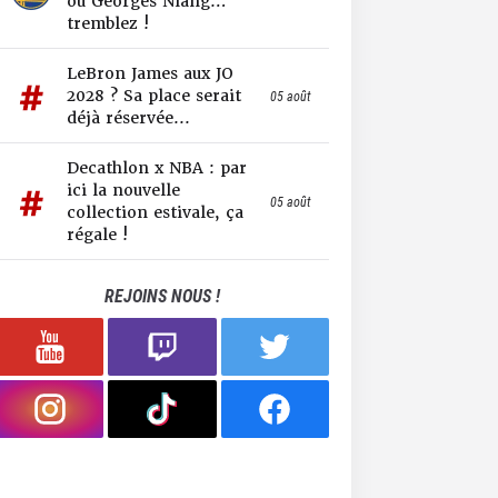
ou Georges Niang…
tremblez !
LeBron James aux JO
2028 ? Sa place serait
05 août
déjà réservée...
Decathlon x NBA : par
ici la nouvelle
05 août
collection estivale, ça
régale !
REJOINS NOUS !