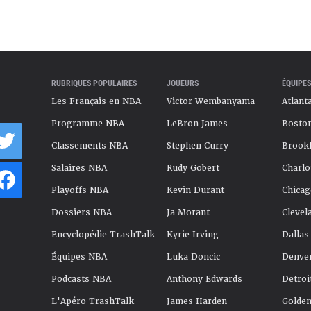
RUBRIQUES POPULAIRES
JOUEURS
ÉQUIPES
Les Français en NBA
Victor Wembanyama
Atlant
Programme NBA
LeBron James
Boston
Classements NBA
Stephen Curry
Brookl
Salaires NBA
Rudy Gobert
Charlo
Playoffs NBA
Kevin Durant
Chicag
Dossiers NBA
Ja Morant
Clevel
Encyclopédie TrashTalk
Kyrie Irving
Dallas
Équipes NBA
Luka Doncic
Denve
Podcasts NBA
Anthony Edwards
Detroi
L'Apéro TrashTalk
James Harden
Golden