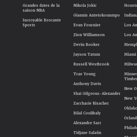
Grandes dates de la
Nikola Jokic
Houst
saison NBA
Giannis Antetokounmpo
Indian
Incroyable Brocante
Sports
Evan Fournier
Los An
Zion Williamson
Los An
Devin Booker
Memphi
Jayson Tatum
Miami
Russell Westbrook
Milwa
Trae Young
Minne
Timbe
Anthony Davis
New Or
Shai Gilgeous-Alexander
New Y
Zaccharie Risacher
Oklah
Bilal Coulibaly
Orland
Alexandre Sarr
Philad
Tidjane Salaün