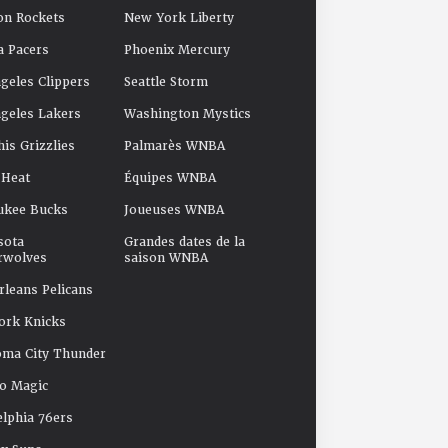
on Rockets
New York Liberty
a Pacers
Phoenix Mercury
geles Clippers
Seattle Storm
geles Lakers
Washington Mystics
s Grizzlies
Palmarès WNBA
 Heat
Équipes WNBA
ukee Bucks
Joueuses WNBA
sota
Grandes dates de la
rwolves
saison WNBA
leans Pelicans
ork Knicks
oma City Thunder
o Magic
elphia 76ers