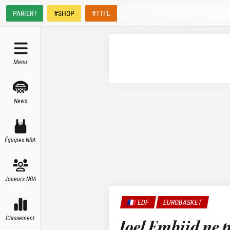
PARIER !
#SHOP
#TTFL
Menu
News
Équipes NBA
Joueurs NBA
🇫🇷 EDF
EUROBASKET
Classement
Joel Embiid ne 