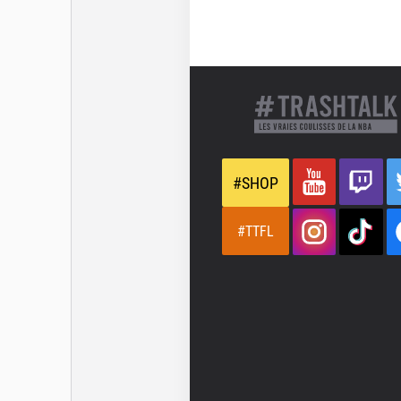
#SHOP
#TTFL