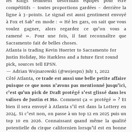
les Kings semblent désormais équipés pour être
compétitifs – toutes proportions gardées – derrière la
ligne à 3-points. Le signal est aussi gentiment envoyé
à Fox et Sab’ en mode : « Hé les gars, on sait que vous
voulez gagner, alors regardez ce qu’on vous a
ramené ». Pour une fois, il faut reconnaître que
Sacramento fait de belles choses.
Atlanta is trading Kevin Huerter to Sacramento for
Justin Holiday, Mo Harkless and a future first round
pick, sources tell EPSN.
— Adrian Wojnarowski (@wojespn)
July 1, 2022
Côté Atlanta,
ce trade est aussi une belle petite affaire
puisque ce que nous n’avons pas mentionné jusqu’ici,
c’est qu’un pick de Draft protégé s’est glissé dans les
valises de Justin et Mo.
Comment ça « protégé » ? Et
bien il sera envoyé à Atlanta s’il est dans la Lottery en
2024. Si c’est non, on passe à un top 12 en 2025 puis un
top 10 en 2026. Connaissant quand même la qualité
potentielle du cirque californien lorsqu’il est en bonne