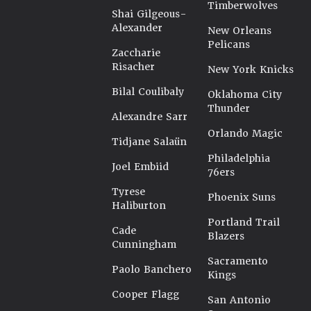
Timberwolves
Shai Gilgeous-
Alexander
New Orleans
Pelicans
Zaccharie
Risacher
New York Knicks
Bilal Coulibaly
Oklahoma City
Thunder
Alexandre Sarr
Orlando Magic
Tidjane Salaün
Philadelphia
Joel Embiid
76ers
Tyrese
Phoenix Suns
Haliburton
Portland Trail
Cade
Blazers
Cunningham
Sacramento
Paolo Banchero
Kings
Cooper Flagg
San Antonio