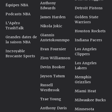
Anthony
Équipes NBA
Edwards
Detroit Pistons
Podcasts NBA
James Harden
Golden State
Warriors
L'Apéro
Nikola Jokic
TrashTalk
Houston Rockets
Giannis
Grandes dates de
Antetokounmpo
Indiana Pacers
la saison NBA
Evan Fournier
Los Angeles
Incroyable
Clippers
Brocante Sports
Zion Williamson
Los Angeles
Devin Booker
Lakers
Jayson Tatum
Memphis
Grizzlies
Russell
Westbrook
Miami Heat
Trae Young
Milwaukee Bucks
Anthony Davis
Minnesota