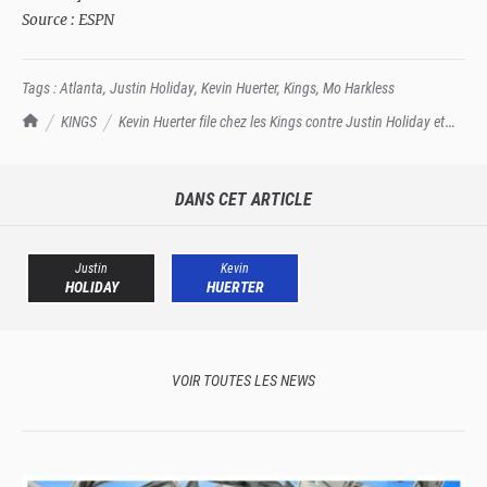
Source : ESPN
Tags :
Atlanta
,
Justin Holiday
,
Kevin Huerter
,
Kings
,
Mo Harkless
TrashTalk Actu NBA
KINGS
Kevin Huerter file chez les Kings contre Justin Holiday et
Mo Harkless !
DANS CET ARTICLE
Justin
Kevin
HOLIDAY
HUERTER
VOIR TOUTES LES NEWS