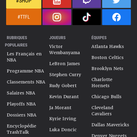
#SHOP
#TTFL
RUBRIQUES
JOUEURS
ÉQUIPES
POPULAIRES
Victor
Atlanta Hawks
Wembanyama
Les Français en
Boston Celtics
NBA
LeBron James
Brooklyn Nets
Programme NBA
Stephen Curry
Charlotte
Classements NBA
Rudy Gobert
Hornets
Salaires NBA
Kevin Durant
Chicago Bulls
Playoffs NBA
Ja Morant
Cleveland
Cavaliers
Dossiers NBA
Kyrie Irving
Dallas Mavericks
Encyclopédie
Luka Doncic
TrashTalk
Denver Nuggets