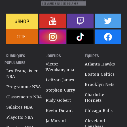
#SHOP
#TTFL
RUBRIQUES
JOUEURS
ÉQUIPES
POPULAIRES
Victor
Atlanta Hawks
Wembanyama
Les Français en
Boston Celtics
NBA
LeBron James
Brooklyn Nets
Programme NBA
Stephen Curry
Charlotte
Classements NBA
Rudy Gobert
Hornets
Salaires NBA
Kevin Durant
Chicago Bulls
Playoffs NBA
Ja Morant
Cleveland
Cavaliers