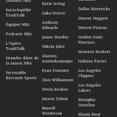
Dossiers NBA
Kyrie Irving
Dallas Mavericks
Encyclopédie
Luka Doncic
TrashTalk
Denver Nuggets
Anthony
Équipes NBA
Edwards
Detroit Pistons
Podcasts NBA
James Harden
Golden State
Warriors
L'Apéro
Nikola Jokic
TrashTalk
Houston Rockets
Giannis
Grandes dates de
Antetokounmpo
Indiana Pacers
la saison NBA
Evan Fournier
Los Angeles
Incroyable
Clippers
Brocante Sports
Zion Williamson
Los Angeles
Devin Booker
Lakers
Jayson Tatum
Memphis
Grizzlies
Russell
Westbrook
Miami Heat