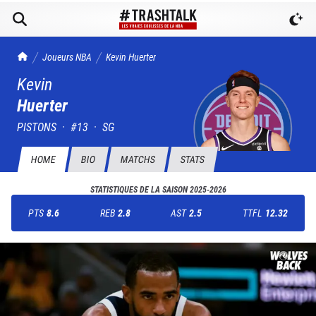
TrashTalk Actu NBA
Joueurs NBA
Kevin
Huerter
Kevin
Huerter
PISTONS
·
#
13
·
SG
HOME
BIO
MATCHS
STATS
STATISTIQUES DE LA SAISON
2025-2026
PTS
8.6
REB
2.8
AST
2.5
TTFL
12.32