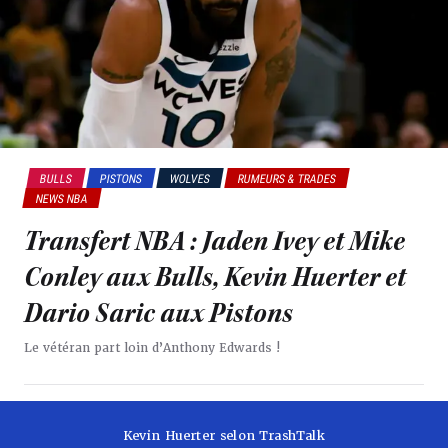
BULLS
PISTONS
WOLVES
RUMEURS & TRADES
NEWS NBA
Transfert NBA : Jaden Ivey et Mike
Conley aux Bulls, Kevin Huerter et
Dario Saric aux Pistons
Le vétéran part loin d’Anthony Edwards !
Kevin Huerter selon TrashTalk