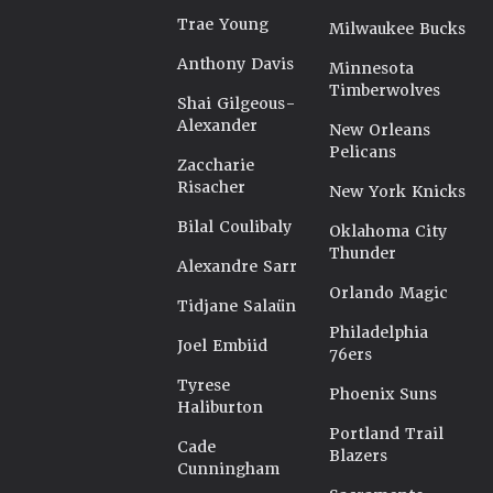
Trae Young
Milwaukee Bucks
Anthony Davis
Minnesota
Timberwolves
Shai Gilgeous-
Alexander
New Orleans
Pelicans
Zaccharie
Risacher
New York Knicks
Bilal Coulibaly
Oklahoma City
Thunder
Alexandre Sarr
Orlando Magic
Tidjane Salaün
Philadelphia
Joel Embiid
76ers
Tyrese
Phoenix Suns
Haliburton
Portland Trail
Cade
Blazers
Cunningham