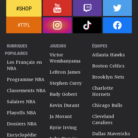
désormais de passer ce cap de la constance au plus haut
#SHOP
niveau, dans une jeune équipe aux dents longues.
Dernière mise à jour le 4 juin 2026
#TTFL
RUBRIQUES
JOUEURS
ÉQUIPES
POPULAIRES
Victor
Atlanta Hawks
Wembanyama
Les Français en
Boston Celtics
NBA
LeBron James
Brooklyn Nets
Programme NBA
Stephen Curry
Charlotte
Classements NBA
Rudy Gobert
Hornets
Salaires NBA
Kevin Durant
Chicago Bulls
Playoffs NBA
Ja Morant
Cleveland
Cavaliers
Dossiers NBA
Kyrie Irving
Dallas Mavericks
Encyclopédie