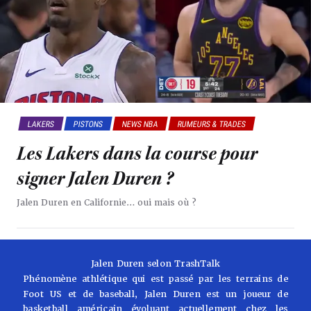
LAKERS
PISTONS
NEWS NBA
RUMEURS & TRADES
Les Lakers dans la course pour
signer Jalen Duren ?
Jalen Duren en Californie… oui mais où ?
Jalen Duren selon TrashTalk
Phénomène athlétique qui est passé par les terrains de
Foot US et de baseball, Jalen Duren est un joueur de
basketball américain évoluant actuellement chez les