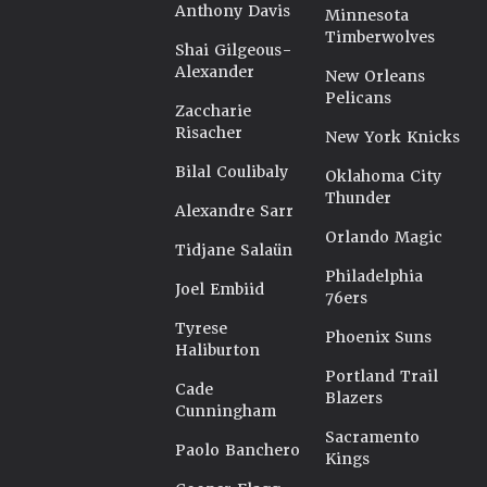
Anthony Davis
Minnesota
Timberwolves
Shai Gilgeous-
Alexander
New Orleans
Pelicans
Zaccharie
Risacher
New York Knicks
Bilal Coulibaly
Oklahoma City
Thunder
Alexandre Sarr
Orlando Magic
Tidjane Salaün
Philadelphia
Joel Embiid
76ers
Tyrese
Phoenix Suns
Haliburton
Portland Trail
Cade
Blazers
Cunningham
Sacramento
Paolo Banchero
Kings