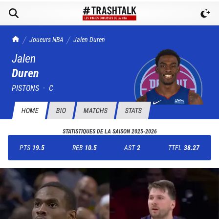
TrashTalk Actu NBA
Joueurs NBA
Jalen
Duren
Jalen
Duren
PISTONS
·
C
HOME
BIO
MATCHS
STATS
STATISTIQUES DE LA SAISON
2025-2026
PTS
19.5
REB
10.5
AST
2
TTFL
38.27