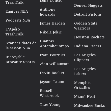
Luka Doncic
TrashTalk
Denver Nuggets
Anthony
Équipes NBA
Edwards
Detroit Pistons
Podcasts NBA
James Harden
Golden State
Warriors
L'Apéro
Nikola Jokic
TrashTalk
Houston Rockets
Giannis
Grandes dates de
Antetokounmpo
Indiana Pacers
la saison NBA
Evan Fournier
Los Angeles
Incroyable
Clippers
Brocante Sports
Zion Williamson
Los Angeles
Devin Booker
Lakers
Jayson Tatum
Memphis
Grizzlies
Russell
Westbrook
Miami Heat
Trae Young
Milwaukee Bucks