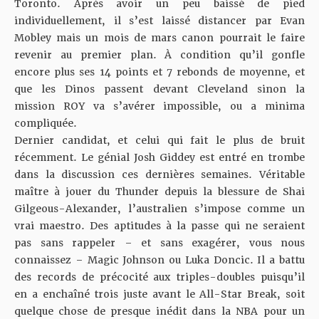
Toronto. Après avoir un peu baissé de pied
individuellement, il s’est laissé distancer par Evan
Mobley mais un mois de mars canon pourrait le faire
revenir au premier plan. À condition qu’il gonfle
encore plus ses 14 points et 7 rebonds de moyenne, et
que les Dinos passent devant Cleveland sinon la
mission ROY va s’avérer impossible, ou a minima
compliquée.
Dernier candidat, et celui qui fait le plus de bruit
récemment. Le génial Josh Giddey est entré en trombe
dans la discussion ces dernières semaines.
Véritable
maître à jouer du Thunder depuis la blessure de Shai
Gilgeous-Alexander
, l’australien s’impose comme un
vrai maestro. Des aptitudes à la passe qui ne seraient
pas sans rappeler – et sans exagérer, vous nous
connaissez – Magic Johnson ou Luka Doncic. Il a battu
des records de précocité aux triples-doubles puisqu’
il
en a enchaîné trois juste avant le All-Star Break
, soit
quelque chose de presque inédit dans la NBA pour un