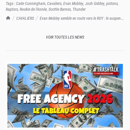
Tags :
Cade Cunningham
,
Cavaliers
,
Evan Mobley
,
Josh Giddey
,
pistons
,
Raptors
,
Rookie de l'Année
,
Scottie Barnes
,
Thunder
TrashTalk Actu NBA
CAVALIERS
Evan Mobley semble en route vers le ROY : le suspense
est-il déjà mort, ou la concurrence peut créer la surprise ?
VOIR TOUTES LES NEWS