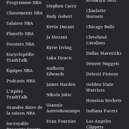
Brooklyn Nets
Programme NBA
Stephen Curry
Charlotte
Classements NBA
Rudy Gobert
Hornets
Salaires NBA
Kevin Durant
Chicago Bulls
Playoffs NBA
Ja Morant
Cleveland
Cavaliers
Dossiers NBA
Kyrie Irving
Dallas Mavericks
Encyclopédie
Luka Doncic
TrashTalk
Denver Nuggets
Anthony
Équipes NBA
Edwards
Detroit Pistons
Podcasts NBA
James Harden
Golden State
Warriors
L'Apéro
Nikola Jokic
TrashTalk
Houston Rockets
Giannis
Grandes dates de
Antetokounmpo
Indiana Pacers
la saison NBA
Evan Fournier
Los Angeles
Incroyable
Clippers