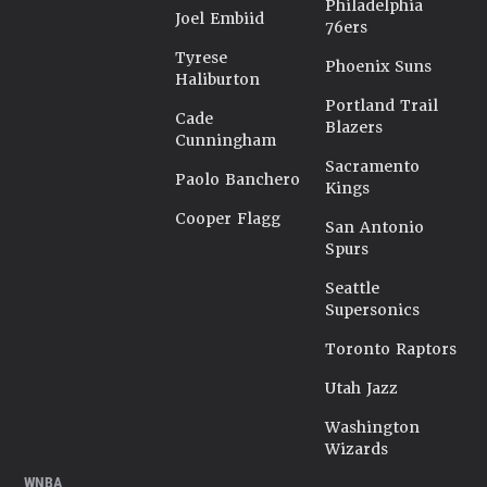
Philadelphia
Joel Embiid
76ers
Tyrese
Phoenix Suns
Haliburton
Portland Trail
Cade
Blazers
Cunningham
Sacramento
Paolo Banchero
Kings
Cooper Flagg
San Antonio
Spurs
Seattle
Supersonics
Toronto Raptors
Utah Jazz
Washington
Wizards
WNBA