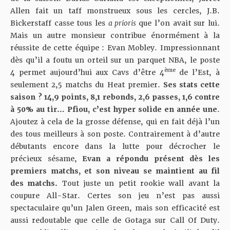
Allen fait un taff monstrueux sous les cercles, J.B.
Bickerstaff casse tous les
a prioris
que l’on avait sur lui.
Mais un autre monsieur contribue énormément à la
réussite de cette équipe : Evan Mobley. Impressionnant
dès qu’il a foutu un orteil sur un parquet NBA, le poste
ème
4 permet aujourd’hui aux
Cavs d’être 4
de l’Est
, à
seulement 2,5 matchs du Heat premier.
Ses stats cette
saison ? 14,9 points, 8,1 rebonds, 2,6 passes, 1,6 contre
à 50% au tir… Pfiou, c’est hyper solide en année une
.
Ajoutez à cela de la grosse défense, qui en fait déjà l’un
des tous meilleurs à son poste. Contrairement à d’autre
débutants encore dans la lutte pour décrocher le
précieux sésame,
Evan a répondu présent dès les
premiers matchs, et son niveau se maintient au fil
des matchs.
Tout juste un petit rookie wall avant la
coupure All-Star. Certes son jeu n’est pas aussi
spectaculaire qu’un Jalen Green, mais son efficacité est
aussi redoutable que celle de Gotaga sur Call Of Duty.