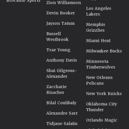
Brocante Sports
Zion Williamson
Los Angeles
Devin Booker
Lakers
Jayson Tatum
Memphis
Grizzlies
Russell
Westbrook
Miami Heat
Trae Young
Milwaukee Bucks
Anthony Davis
Minnesota
Timberwolves
Shai Gilgeous-
Alexander
New Orleans
Pelicans
Zaccharie
Risacher
New York Knicks
Bilal Coulibaly
Oklahoma City
Thunder
Alexandre Sarr
Orlando Magic
Tidjane Salaün