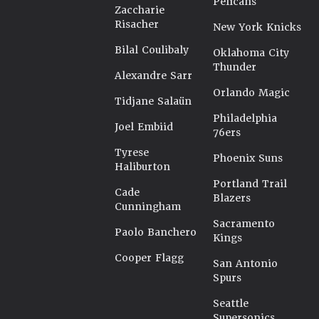
Pelicans
Zaccharie
Risacher
New York Knicks
Bilal Coulibaly
Oklahoma City
Thunder
Alexandre Sarr
Orlando Magic
Tidjane Salaün
Philadelphia
Joel Embiid
76ers
Tyrese
Phoenix Suns
Haliburton
Portland Trail
Cade
Blazers
Cunningham
Sacramento
Paolo Banchero
Kings
Cooper Flagg
San Antonio
Spurs
Seattle
Supersonics