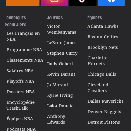
RUBRIQUES
JOUEURS
ÉQUIPES
POPULAIRES
Victor
Atlanta Hawks
Wembanyama
Les Français en
Boston Celtics
NBA
LeBron James
Brooklyn Nets
Programme NBA
Stephen Curry
Charlotte
Classements NBA
Rudy Gobert
Hornets
Salaires NBA
Kevin Durant
Chicago Bulls
Playoffs NBA
Ja Morant
Cleveland
Cavaliers
Dossiers NBA
Kyrie Irving
Dallas Mavericks
Encyclopédie
Luka Doncic
TrashTalk
Denver Nuggets
Anthony
Équipes NBA
Edwards
Detroit Pistons
Podcasts NBA