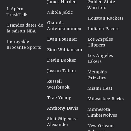
James Harden
Golden State
Warriors
L'Apéro
Nikola Jokic
TrashTalk
Houston Rockets
Giannis
Grandes dates de
Antetokounmpo
Indiana Pacers
la saison NBA
Evan Fournier
Los Angeles
Incroyable
Clippers
Brocante Sports
Zion Williamson
Los Angeles
Devin Booker
Lakers
Jayson Tatum
Memphis
Grizzlies
Russell
Westbrook
Miami Heat
Trae Young
Milwaukee Bucks
Anthony Davis
Minnesota
Timberwolves
Shai Gilgeous-
Alexander
New Orleans