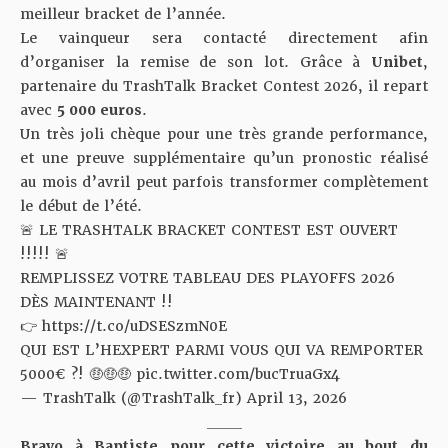
meilleur bracket de l’année.
Le vainqueur sera contacté directement afin
d’organiser la remise de son lot. Grâce à
Unibet
,
partenaire du TrashTalk Bracket Contest 2026, il repart
avec
5 000 euros
.
Un très joli chèque pour une très grande performance,
et une preuve supplémentaire qu’un pronostic réalisé
au mois d’avril peut parfois transformer complètement
le début de l’été.
🚨 LE TRASHTALK BRACKET CONTEST EST OUVERT
!!!!! 🚨
REMPLISSEZ VOTRE TABLEAU DES PLAYOFFS 2026
DÈS MAINTENANT !!
👉
https://t.co/uDSESzmN0E
QUI EST L’HEXPERT PARMI VOUS QUI VA REMPORTER
5000€ ?! 🤑🤑🤑
pic.twitter.com/bucTruaGx4
— TrashTalk (@TrashTalk_fr)
April 13, 2026
_____
Bravo à Baptiste pour cette victoire au bout du