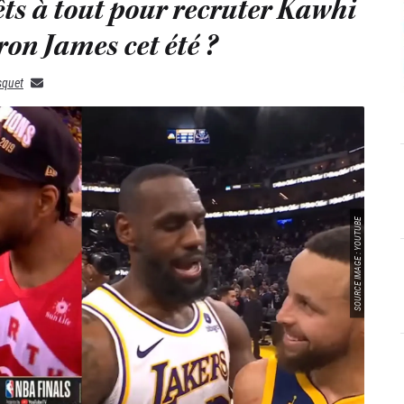
êts à tout pour recruter Kawhi
on James cet été ?
squet
SOURCE IMAGE : YOUTUBE