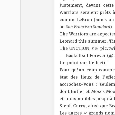
Justement, devant cette
Warriors seraient prêts 
comme LeBron James ou
au
San Francisco Standard
).
The Warriors are expecte
Leonard this summer, T
The UNCTION 👴🏼
pic.tw
— Basketball Forever (@b
Un point sur l’effectif
Pour qu’un coup comme ce
état des lieux de
l’eff
accrochez-vous : seulem
dont Butler et Moses Moo
et indisponibles jusqu’à
Steph Curry, ainsi que Br
Les autres « grands noms 