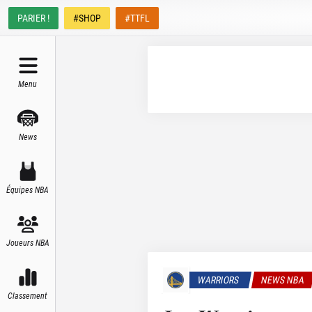
PARIER !
#SHOP
#TTFL
Menu
News
Équipes NBA
Joueurs NBA
WARRIORS
NEWS NBA
Classement