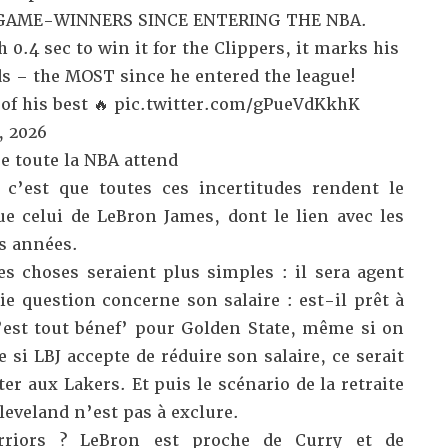
GAME-WINNERS SINCE ENTERING THE NBA.
 0.4 sec to win it for the Clippers, it marks his
ds – the MOST since he entered the league!
of his best 🔥
pic.twitter.com/gPueVdKkhK
, 2026
e toute la NBA attend
 c’est que toutes ces incertitudes rendent le
e celui de LeBron James, dont le lien avec les
es années.
es choses seraient plus simples : il sera agent
aie question concerne son salaire : est-il prêt à
 c’est tout bénef’ pour Golden State, même si on
 si LBJ accepte de réduire son salaire, ce serait
er aux Lakers. Et puis le scénario de la retraite
leveland n’est pas à exclure.
rriors ? LeBron est proche de Curry et de