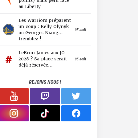
points) mais perd face
au Liberty
Les Warriors préparent
un coup : Kelly Olynyk
05 août
ou Georges Niang…
tremblez !
LeBron James aux JO
2028 ? Sa place serait
05 août
déjà réservée...
REJOINS NOUS !