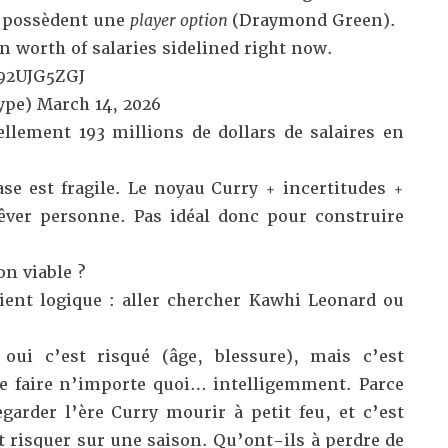
it possèdent une
player option
(Draymond Green).
n worth of salaries sidelined right now.
492UJG5ZGJ
ype)
March 14, 2026
llement 193 millions de dollars de salaires en
base est fragile. Le noyau Curry + incertitudes +
rêver personne. Pas idéal donc pour construire
on viable ?
vient logique : aller chercher Kawhi Leonard ou
 oui c’est risqué (âge, blessure), mais c’est
 faire n’importe quoi… intelligemment. Parce
garder l’ère Curry mourir à petit feu, et c’est
t risquer sur une saison. Qu’ont-ils à perdre de