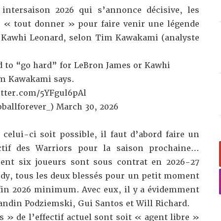
 intersaison 2026 qui s’annonce décisive, les
à « tout donner » pour faire venir une légende
 Kawhi Leonard,
selon Tim Kawakami
(analyste
d to “go hard” for LeBron James or Kawhi
im Kawakami says.
itter.com/5YFgul6pAl
ballforever_)
March 30, 2026
lui-ci soit possible, il faut d’abord faire un
ectif des Warriors
pour la saison prochaine…
ent six joueurs sont sous contrat en 2026-27
dy, tous les deux blessés pour un petit moment
 fin 2026 minimum. Avec eux, il y a évidemment
andin Podziemski, Gui Santos et Will Richard.
» de l’effectif actuel sont soit « agent libre »