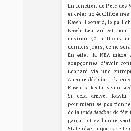
En fonction de l’été des 
et créer un équilibre trè
Kawhi Leonard, le pari c
Kawhi Leonard est, pour 
environ 50 millions de
derniers jours
, ce ne sera
En effet, la NBA mène a
soupçonnés d’avoir cont
Leonard via une entrepr
Aucune décision n’a enco
Kawhi si les faits sont a
Si cela arrive, Kawhi 
pourraient se positionner
de la
trade deadline
de févr
garçon et sa bonne sant
State rêve toujours de le 