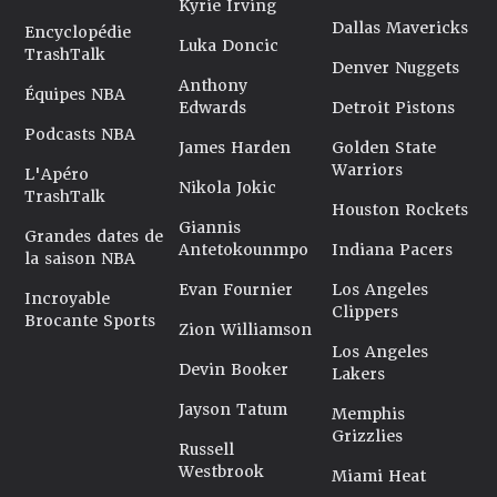
Kyrie Irving
Dallas Mavericks
Encyclopédie
Luka Doncic
TrashTalk
Denver Nuggets
Anthony
Équipes NBA
Edwards
Detroit Pistons
Podcasts NBA
James Harden
Golden State
Warriors
L'Apéro
Nikola Jokic
TrashTalk
Houston Rockets
Giannis
Grandes dates de
Antetokounmpo
Indiana Pacers
la saison NBA
Evan Fournier
Los Angeles
Incroyable
Clippers
Brocante Sports
Zion Williamson
Los Angeles
Devin Booker
Lakers
Jayson Tatum
Memphis
Grizzlies
Russell
Westbrook
Miami Heat