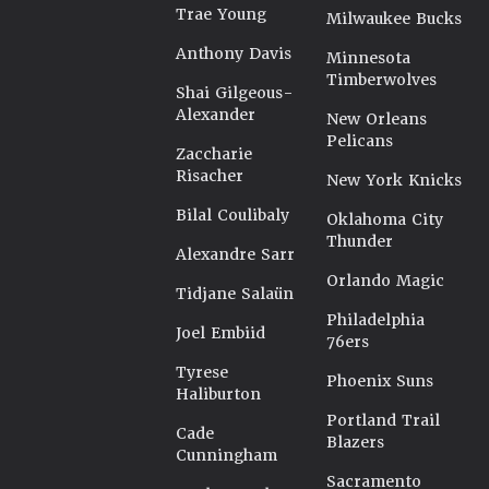
Trae Young
Milwaukee Bucks
Anthony Davis
Minnesota
Timberwolves
Shai Gilgeous-
Alexander
New Orleans
Pelicans
Zaccharie
Risacher
New York Knicks
Bilal Coulibaly
Oklahoma City
Thunder
Alexandre Sarr
Orlando Magic
Tidjane Salaün
Philadelphia
Joel Embiid
76ers
Tyrese
Phoenix Suns
Haliburton
Portland Trail
Cade
Blazers
Cunningham
Sacramento