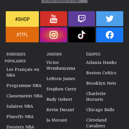
#SHOP
#TTFL
RUBRIQUES
JOUEURS
ÉQUIPES
POPULAIRES
Victor
Atlanta Hawks
Wembanyama
Les Français en
Boston Celtics
NBA
LeBron James
Brooklyn Nets
Programme NBA
Stephen Curry
Charlotte
Classements NBA
Rudy Gobert
Hornets
Salaires NBA
Kevin Durant
Chicago Bulls
Playoffs NBA
Ja Morant
Cleveland
Cavaliers
Dossiers NBA