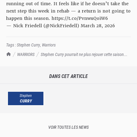
running out of time. It feels like if he doesn’t take the
next step this week in rehab — a return is not going to
happen this season.
https://t.co/PvnwuQoiW6
— Nick Friedell (@NickFriedell)
March 28, 2026
Tags :
Stephen Curry
,
Warriors
TrashTalk Actu NBA
WARRIORS
Stephen Curry pourrait ne plus rejouer cette saison...
DANS CET ARTICLE
Stephen
CURRY
VOIR TOUTES LES NEWS