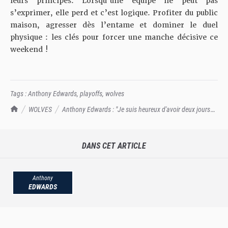
leurs principes. Lorsqu’une équipe ne peut pas
s’exprimer, elle perd et c’est logique. Profiter du public
maison, agresser dès l’entame et dominer le duel
physique : les clés pour forcer une manche décisive ce
weekend !
Tags :
Anthony Edwards
,
playoffs
,
wolves
TrashTalk Actu NBA
WOLVES
Anthony Edwards : "Je suis heureux d'avoir deux jours
de break, j'ai hâte"
DANS CET ARTICLE
Anthony
EDWARDS