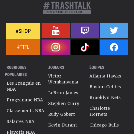
#SHOP
#TTFL
RUBRIQUES
JOUEURS
ÉQUIPES
POPULAIRES
Victor
Atlanta Hawks
Wembanyama
Les Français en
Boston Celtics
NBA
LeBron James
Brooklyn Nets
Programme NBA
Stephen Curry
Charlotte
Classements NBA
Rudy Gobert
Hornets
Salaires NBA
Kevin Durant
Chicago Bulls
Playoffs NBA