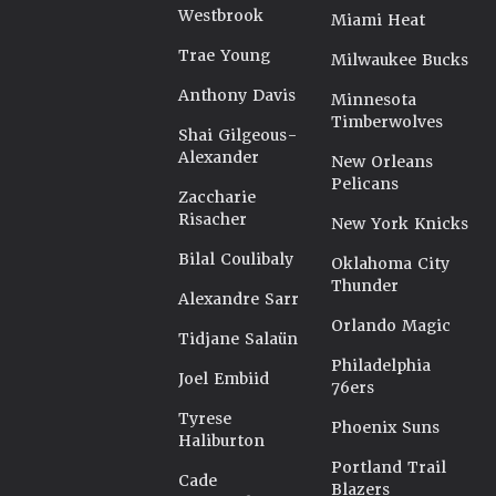
Westbrook
Miami Heat
Trae Young
Milwaukee Bucks
Anthony Davis
Minnesota
Timberwolves
Shai Gilgeous-
Alexander
New Orleans
Pelicans
Zaccharie
Risacher
New York Knicks
Bilal Coulibaly
Oklahoma City
Thunder
Alexandre Sarr
Orlando Magic
Tidjane Salaün
Philadelphia
Joel Embiid
76ers
Tyrese
Phoenix Suns
Haliburton
Portland Trail
Cade
Blazers