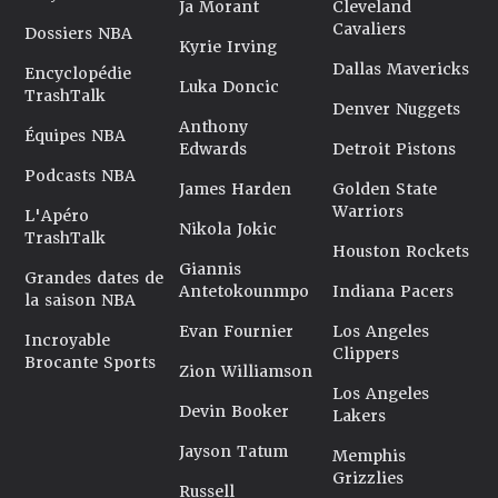
Ja Morant
Cleveland
Cavaliers
Dossiers NBA
Kyrie Irving
Dallas Mavericks
Encyclopédie
Luka Doncic
TrashTalk
Denver Nuggets
Anthony
Équipes NBA
Edwards
Detroit Pistons
Podcasts NBA
James Harden
Golden State
Warriors
L'Apéro
Nikola Jokic
TrashTalk
Houston Rockets
Giannis
Grandes dates de
Antetokounmpo
Indiana Pacers
la saison NBA
Evan Fournier
Los Angeles
Incroyable
Clippers
Brocante Sports
Zion Williamson
Los Angeles
Devin Booker
Lakers
Jayson Tatum
Memphis
Grizzlies
Russell