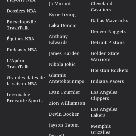
Playoffs NBA
Ja Morant
Cleveland
Cavaliers
Dossiers NBA
Kyrie Irving
Dallas Mavericks
Encyclopédie
Luka Doncic
TrashTalk
Denver Nuggets
Anthony
Équipes NBA
Edwards
Detroit Pistons
Podcasts NBA
James Harden
Golden State
Warriors
L'Apéro
Nikola Jokic
TrashTalk
Houston Rockets
Giannis
Grandes dates de
Antetokounmpo
Indiana Pacers
la saison NBA
Evan Fournier
Los Angeles
Incroyable
Clippers
Brocante Sports
Zion Williamson
Los Angeles
Devin Booker
Lakers
Jayson Tatum
Memphis
Grizzlies