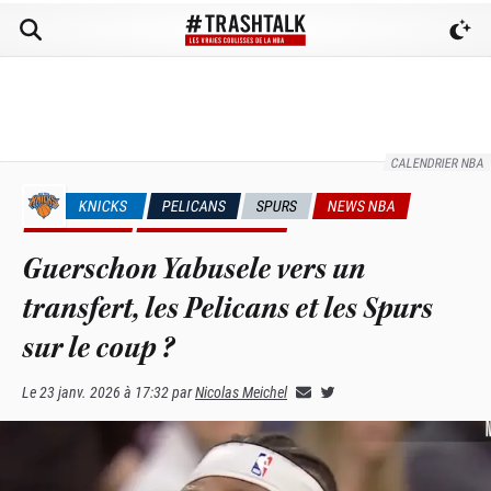
CALENDRIER NBA
KNICKS
PELICANS
SPURS
NEWS NBA
🇫🇷FRANÇAIS
RUMEURS & TRADES
Guerschon Yabusele vers un
transfert, les Pelicans et les Spurs
sur le coup ?
Le
23 janv. 2026 à 17:32
par
Nicolas Meichel