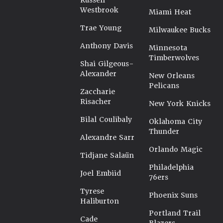
Russell
Westbrook
Miami Heat
Trae Young
Milwaukee Bucks
Anthony Davis
Minnesota
Timberwolves
Shai Gilgeous-
Alexander
New Orleans
Pelicans
Zaccharie
Risacher
New York Knicks
Bilal Coulibaly
Oklahoma City
Thunder
Alexandre Sarr
Orlando Magic
Tidjane Salaün
Philadelphia
Joel Embiid
76ers
Tyrese
Phoenix Suns
Haliburton
Portland Trail
Cade