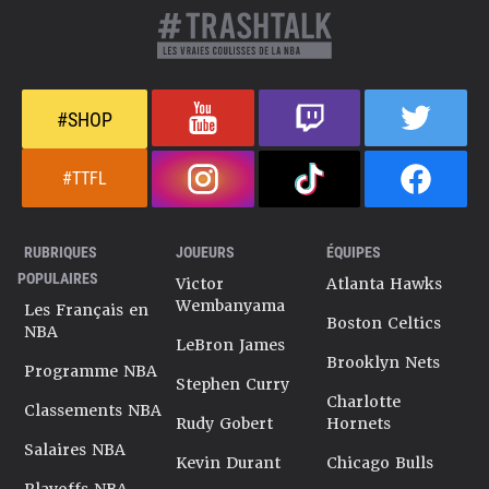
#SHOP
#TTFL
RUBRIQUES
JOUEURS
ÉQUIPES
POPULAIRES
Victor
Atlanta Hawks
Wembanyama
Les Français en
Boston Celtics
NBA
LeBron James
Brooklyn Nets
Programme NBA
Stephen Curry
Charlotte
Classements NBA
Rudy Gobert
Hornets
Salaires NBA
Kevin Durant
Chicago Bulls