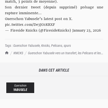
match, 3 points de moyenne).
Son dernier tweet (depuis supprimé) présage une
rupture imminente…
Guerschon Yabusele’s latest post on X.
pic.twitter.com/De3JG1KRXF
— Fireside Knicks (@FiresideKnicks)
January 23, 2026
Tags :
Guerschon Yabusele
,
Knicks
,
Pelicans
,
spurs
TrashTalk Actu NBA
KNICKS
Guerschon Yabusele vers un transfert, les Pelicans et les
Spurs sur le coup ?
DANS CET ARTICLE
Guerschon
YABUSELE