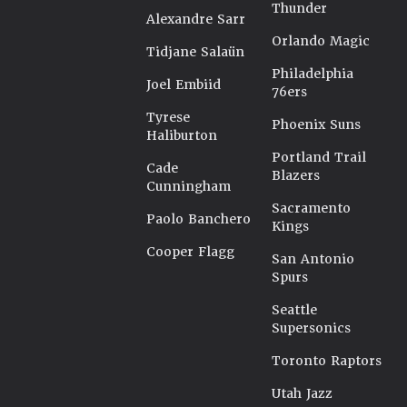
Thunder
Alexandre Sarr
Orlando Magic
Tidjane Salaün
Philadelphia
Joel Embiid
76ers
Tyrese
Phoenix Suns
Haliburton
Portland Trail
Cade
Blazers
Cunningham
Sacramento
Paolo Banchero
Kings
Cooper Flagg
San Antonio
Spurs
Seattle
Supersonics
Toronto Raptors
Utah Jazz