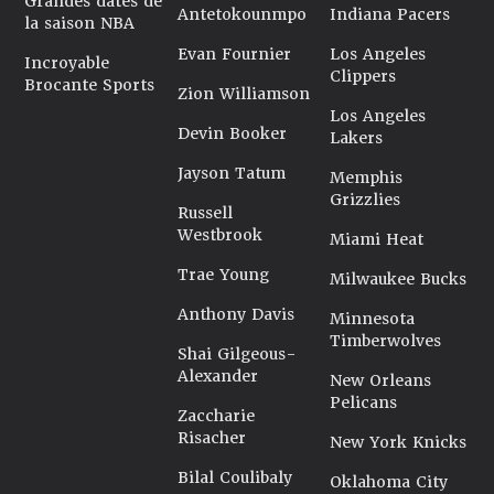
Grandes dates de
Antetokounmpo
Indiana Pacers
la saison NBA
Evan Fournier
Los Angeles
Incroyable
Clippers
Brocante Sports
Zion Williamson
Los Angeles
Devin Booker
Lakers
Jayson Tatum
Memphis
Grizzlies
Russell
Westbrook
Miami Heat
Trae Young
Milwaukee Bucks
Anthony Davis
Minnesota
Timberwolves
Shai Gilgeous-
Alexander
New Orleans
Pelicans
Zaccharie
Risacher
New York Knicks
Bilal Coulibaly
Oklahoma City