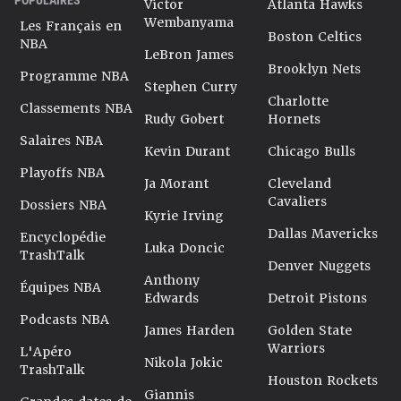
Victor
Atlanta Hawks
Wembanyama
Les Français en
Boston Celtics
NBA
LeBron James
Brooklyn Nets
Programme NBA
Stephen Curry
Charlotte
Classements NBA
Rudy Gobert
Hornets
Salaires NBA
Kevin Durant
Chicago Bulls
Playoffs NBA
Ja Morant
Cleveland
Cavaliers
Dossiers NBA
Kyrie Irving
Dallas Mavericks
Encyclopédie
Luka Doncic
TrashTalk
Denver Nuggets
Anthony
Équipes NBA
Edwards
Detroit Pistons
Podcasts NBA
James Harden
Golden State
Warriors
L'Apéro
Nikola Jokic
TrashTalk
Houston Rockets
Giannis