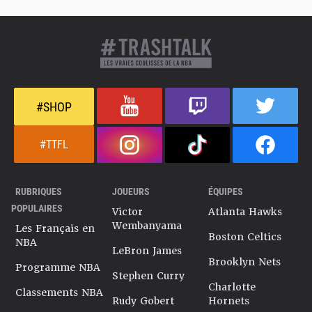
#SHOP
#TTFL
RUBRIQUES
JOUEURS
ÉQUIPES
POPULAIRES
Victor
Atlanta Hawks
Wembanyama
Les Français en
Boston Celtics
NBA
LeBron James
Brooklyn Nets
Programme NBA
Stephen Curry
Charlotte
Classements NBA
Rudy Gobert
Hornets