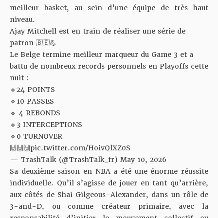
meilleur basket, au sein d’une équipe de très haut
niveau.
Ajay Mitchell est en train de réaliser une série de
patron 🇧🇪💪
Le Belge termine meilleur marqueur du Game 3 et a
battu de nombreux records personnels en Playoffs cette
nuit :
🔹24 POINTS
🔹10 PASSES
🔹 4 REBONDS
🔹3 INTERCEPTIONS
🔹0 TURNOVER
🙌🙌🙌
pic.twitter.com/HoivQlXZ0S
— TrashTalk (@TrashTalk_fr)
May 10, 2026
Sa deuxième saison en NBA a été une énorme réussite
individuelle. Qu’il s’agisse de jouer en tant qu’arrière,
aux côtés de Shai Gilgeous-Alexander, dans un rôle de
3-and-D, ou comme créateur primaire, avec la
responsabilité d’initier le mouvement collectif ou