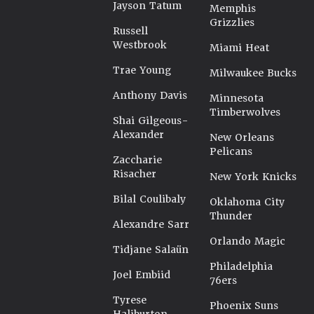
Jayson Tatum
Memphis
Grizzlies
Russell
Westbrook
Miami Heat
Trae Young
Milwaukee Bucks
Anthony Davis
Minnesota
Timberwolves
Shai Gilgeous-
Alexander
New Orleans
Pelicans
Zaccharie
Risacher
New York Knicks
Bilal Coulibaly
Oklahoma City
Thunder
Alexandre Sarr
Orlando Magic
Tidjane Salaün
Philadelphia
Joel Embiid
76ers
Tyrese
Phoenix Suns