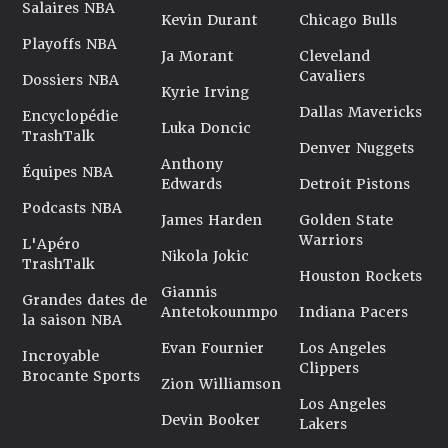
Salaires NBA
Kevin Durant
Chicago Bulls
Playoffs NBA
Ja Morant
Cleveland
Cavaliers
Dossiers NBA
Kyrie Irving
Dallas Mavericks
Encyclopédie
Luka Doncic
TrashTalk
Denver Nuggets
Anthony
Équipes NBA
Edwards
Detroit Pistons
Podcasts NBA
James Harden
Golden State
Warriors
L'Apéro
Nikola Jokic
TrashTalk
Houston Rockets
Giannis
Grandes dates de
Antetokounmpo
Indiana Pacers
la saison NBA
Evan Fournier
Los Angeles
Incroyable
Clippers
Brocante Sports
Zion Williamson
Los Angeles
Devin Booker
Lakers