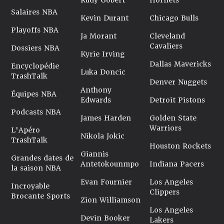
Rudy Gobert
Hornets
Salaires NBA
Kevin Durant
Chicago Bulls
Playoffs NBA
Ja Morant
Cleveland
Cavaliers
Dossiers NBA
Kyrie Irving
Dallas Mavericks
Encyclopédie
Luka Doncic
TrashTalk
Denver Nuggets
Anthony
Équipes NBA
Edwards
Detroit Pistons
Podcasts NBA
James Harden
Golden State
Warriors
L'Apéro
Nikola Jokic
TrashTalk
Houston Rockets
Giannis
Grandes dates de
Antetokounmpo
Indiana Pacers
la saison NBA
Evan Fournier
Los Angeles
Incroyable
Clippers
Brocante Sports
Zion Williamson
Los Angeles
Devin Booker
Lakers