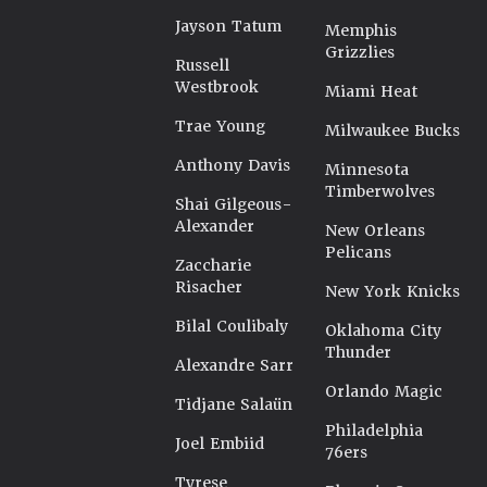
Jayson Tatum
Memphis
Grizzlies
Russell
Westbrook
Miami Heat
Trae Young
Milwaukee Bucks
Anthony Davis
Minnesota
Timberwolves
Shai Gilgeous-
Alexander
New Orleans
Pelicans
Zaccharie
Risacher
New York Knicks
Bilal Coulibaly
Oklahoma City
Thunder
Alexandre Sarr
Orlando Magic
Tidjane Salaün
Philadelphia
Joel Embiid
76ers
Tyrese