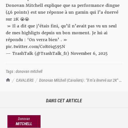
Donovan Mitchell explique que sa performance dingue
(46 points) est une réponse à un gamin qui l’a énervé
sur 2K 😭😭
» Il a dit que j’étais fini, qu’il n’avait pas vu un seul
de mes highligts depuis un bon moment. Je lui ai
répondu : ‘On verra bien’ . »
pic.twitter.com/CoR0iq595N
— TrashTalk (@TrashTalk_fr)
November 6, 2025
Tags :
donovan mitchell
TrashTalk Actu NBA
CAVALIERS
Donovan Mitchell (Cavaliers) : "Il m’a énervé sur 2K" et
ça fait 46 points
DANS CET ARTICLE
Donovan
MITCHELL