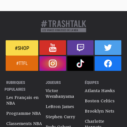
#SHOP
#TTFL
RUBRIQUES
JOUEURS
ÉQUIPES
POPULAIRES
Victor
Atlanta Hawks
Wembanyama
Les Français en
Boston Celtics
NBA
LeBron James
Brooklyn Nets
Programme NBA
Stephen Curry
Charlotte
Classements NBA