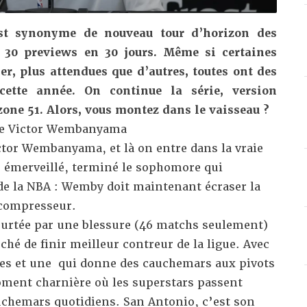
st synonyme de nouveau tour d’horizon des
s 30 previews en 30 jours. Même si certaines
er, plus attendues que d’autres, toutes ont des
 cette année. On continue la série, version
one 51. Alors, vous montez dans le vaisseau ?
 de Victor Wembanyama
tor Wembanyama, et là on entre dans la vraie
e émerveillé, terminé le sophomore qui
de la NBA : Wemby doit maintenant écraser la
compresseur.
courtée par une blessure (46 matchs seulement)
ché de finir
meilleur contreur
de la ligue. Avec
es
et une qui donne des cauchemars aux pivots
moment charnière où les superstars passent
uchemars quotidiens. San Antonio, c’est son