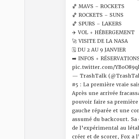
🏀 MAVS – ROCKETS
🏀 ROCKETS – SUNS
🏀 SPURS – LAKERS
✈️ VOL + HÉBERGEMENT
🚀 VISITE DE LA NASA
🗓️ DU 2 AU 9 JANVIER
➡️ INFOS + RÉSERVATION
pic.twitter.com/YBoO89
— TrashTalk (@TrashTal
#5 : La première vraie sa
Après une arrivée fracas
pouvoir faire sa premièr
gauche réparée et une con
assumé du backcourt. Sa
de l’expérimental au léta
créer et de scorer, Fox a