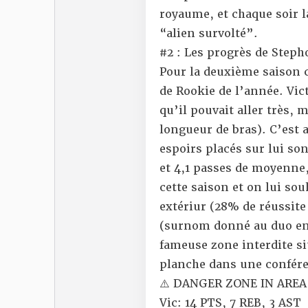
royaume, et chaque soir l
“alien survolté”.
#2 : Les progrès de Steph
Pour la deuxième saison c
de Rookie de l’année. Vi
qu’il pouvait aller très, 
longueur de bras). C’est 
espoirs placés sur lui son
et 4,1 passes de moyenne,
cette saison et on lui so
extériur (28% de réussite 
(surnom donné au duo en 
fameuse zone interdite si
planche dans une confér
⚠️ DANGER ZONE IN AREA 
Vic: 14 PTS, 7 REB, 3 AST