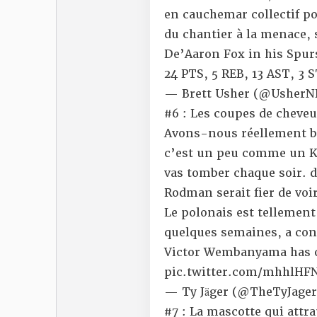
en cauchemar collectif po
du chantier à la menace, s
De’Aaron Fox in his Spur
24 PTS, 5 REB, 13 AST, 3 
— Brett Usher (@Usher
#6 : Les coupes de cheve
Avons-nous réellement be
c’est un peu comme un Ki
vas tomber chaque soir. d
Rodman serait fier de voir
Le polonais est tellement 
quelques semaines, a con
Victor Wembanyama has of
pic.twitter.com/mhhlHFN
— Ty Jäger (@TheTyJage
#7 : La mascotte qui attr