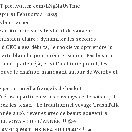
ST
pic.twitter.com/LNgNkUyTme
spurs)
February 4, 2025
Dylan Harper
San Antonio sans le statut de sauveur
mission claire : dynamiter les seconds
 OKC à ses débuts, le rookie va apprendre la
carte blanche pour créer et scorer. Pas besoin
talent parle déjà, et si l’alchimie prend, les
trouvé le chaînon manquant autour de Wemby et
é par un média français de basket
0 élus à partir chez les cowboys cette saison, il
rez les texan ! Le traditionnel
voyage TrashTalk
nnée 2026, revenez avec de beaux souvenirs.
E VOYAGE DE L’ANNÉE !!! 😱✈️
 AVEC 3 MATCHS NBA SUR PLACE !! 🔥