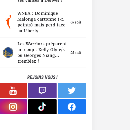
ses valises à Denver !
WNBA : Dominique
Malonga cartonne (31
06 août
points) mais perd face
au Liberty
Les Warriors préparent
un coup : Kelly Olynyk
05 août
ou Georges Niang…
tremblez !
REJOINS NOUS !