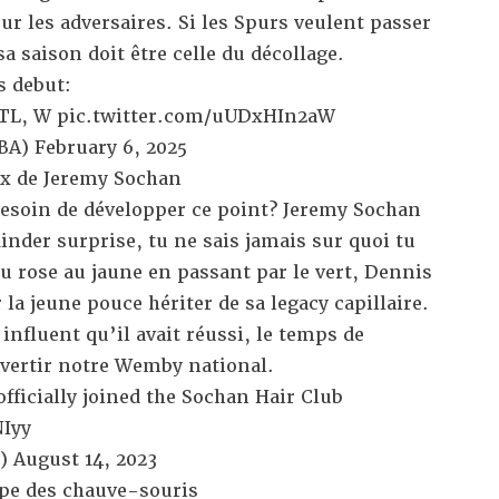
ur les adversaires. Si les Spurs veulent passer
a saison doit être celle du décollage.
s debut:
STL, W
pic.twitter.com/uUDxHIn2aW
NBA)
February 6, 2025
ux de Jeremy Sochan
soin de développer ce point? Jeremy Sochan
nder surprise, tu ne sais jamais sur quoi tu
u rose au jaune en passant par le vert, Dennis
 la jeune pouce hériter de sa legacy capillaire.
influent qu’il avait réussi, le temps de
vertir notre Wemby national.
ficially joined the Sochan Hair Club
Iyy
r)
August 14, 2023
ape des chauve-souris