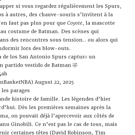
apper si vous regardez régulièrement les Spurs,
ps à autres, des chauve-souris s’invitent à la
n’en faut pas plus pour que
Coyote
, la mascotte
beau costume de Batman. Des scènes qui
dans des rencontres sous tension.. ou alors qui
ndormir lors des blow-outs.
ta de los San Antonio Spurs capturó un
n partido vestido de Batman 🤣
4ah
onBasketNBA)
August 22, 2025
 les parages
nde histoire de famille. Les légendes d’hier
rd’hui. Dès les premières semaines après la
a, on pouvait déjà l’apercevoir aux côtés de
u Ginobili. Ce n’est pas le cas de tous, mais
enir certaines têtes (David Robinson, Tim