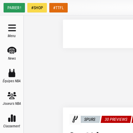
PARIER !
#SHOP
#TTFL
Menu
News
Équipes NBA
Joueurs NBA
SPURS
30 PREVIEWS
Classement