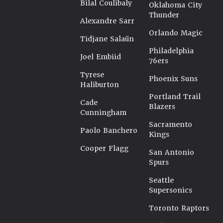
Bilal Coulibaly
Oklahoma City
Thunder
Alexandre Sarr
Orlando Magic
Tidjane Salaün
Philadelphia
Joel Embiid
76ers
Tyrese
Phoenix Suns
Haliburton
Portland Trail
Cade
Blazers
Cunningham
Sacramento
Paolo Banchero
Kings
Cooper Flagg
San Antonio
Spurs
Seattle
Supersonics
Toronto Raptors