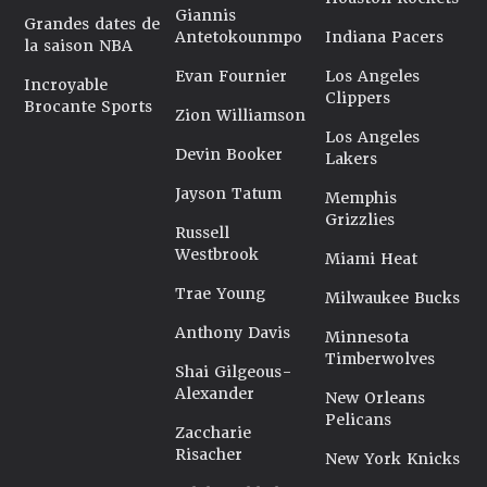
Giannis
Grandes dates de
Antetokounmpo
Indiana Pacers
la saison NBA
Evan Fournier
Los Angeles
Incroyable
Clippers
Brocante Sports
Zion Williamson
Los Angeles
Devin Booker
Lakers
Jayson Tatum
Memphis
Grizzlies
Russell
Westbrook
Miami Heat
Trae Young
Milwaukee Bucks
Anthony Davis
Minnesota
Timberwolves
Shai Gilgeous-
Alexander
New Orleans
Pelicans
Zaccharie
Risacher
New York Knicks