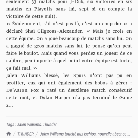
seulement 33 matchs pour J-Dub, six victoires en six
matchs en Playoffs sans lui, sept si on compte la
victoire de cette nuit).
« Évidemment, s’il n’est pas là, c’est un coup dur »
a
déclaré Shai Gilgeous-Alexander
. « Mais je crois en
cette équipe. On a joué beaucoup de matchs sans lui. On
a gagné de gros matchs sans lui. Je pense qu’on peut
faire le boulot. Mais quand vous perdez un joueur de ce
calibre, peu importe à quel point votre équipe est forte,
ça fait mal. »
Jalen Williams blessé, les Spurs n’ont pas pu en
profiter, eux qui ont également des bobos à gérer :
De’Aaron Fox a raté un deuxième match consécutif
cette nuit, et
Dylan Harper
n’a pas terminé le Game
2…
Tags :
Jalen Williams
,
Thunder
TrashTalk Actu NBA
THUNDER
Jalen Williams touché aux ischios, nouvelle absence à