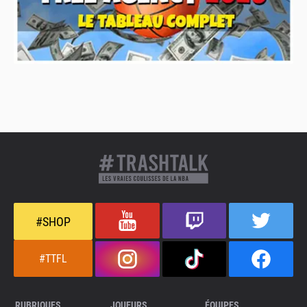
#SHOP
#TTFL
RUBRIQUES
JOUEURS
ÉQUIPES