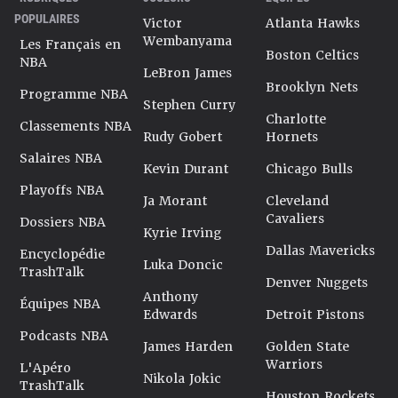
POPULAIRES
Victor
Atlanta Hawks
Wembanyama
Les Français en
Boston Celtics
NBA
LeBron James
Brooklyn Nets
Programme NBA
Stephen Curry
Charlotte
Classements NBA
Rudy Gobert
Hornets
Salaires NBA
Kevin Durant
Chicago Bulls
Playoffs NBA
Ja Morant
Cleveland
Cavaliers
Dossiers NBA
Kyrie Irving
Dallas Mavericks
Encyclopédie
Luka Doncic
TrashTalk
Denver Nuggets
Anthony
Équipes NBA
Edwards
Detroit Pistons
Podcasts NBA
James Harden
Golden State
Warriors
L'Apéro
Nikola Jokic
TrashTalk
Houston Rockets