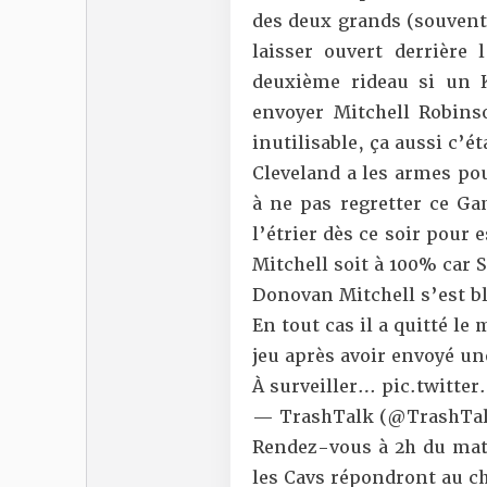
des deux grands (souvent 
laisser ouvert derrière l
deuxième rideau si un K
envoyer Mitchell Robinso
inutilisable, ça aussi c’ét
Cleveland a les armes pou
à ne pas regretter ce Gam
l’étrier dès ce soir pour
Mitchell soit à 100% car 
Donovan Mitchell s’est b
En tout cas il a quitté l
jeu après avoir envoyé une
À surveiller…
pic.twitte
— TrashTalk (@TrashTal
Rendez-vous à 2h du mat
les Cavs répondront au ch