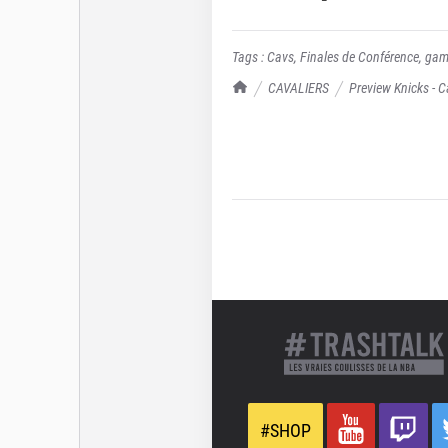
Tags :
Cavs
,
Finales de Conférence
,
gam
TrashTalk Actu NBA
CAVALIERS
Preview Knicks - C
#SHOP