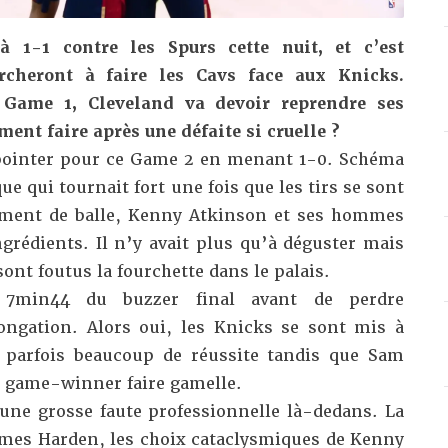
à 1-1 contre les Spurs cette nuit
, et c’est
rcheront à faire les Cavs face aux Knicks.
Game 1, Cleveland va devoir reprendre ses
ment faire après une défaite si cruelle ?
 pointer pour ce Game 2 en menant 1-0. Schéma
que qui tournait fort une fois que les tirs se sont
ement de balle, Kenny Atkinson et ses hommes
ngrédients. Il n’y avait plus qu’à déguster mais
ont foutus la fourchette dans le palais.
 7min44 du buzzer final avant de perdre
ongation
. Alors oui, les Knicks se sont mis à
 parfois beaucoup de réussite tandis que Sam
el game-winner faire gamelle.
ne grosse faute professionnelle là-dedans. La
ames Harden, les choix cataclysmiques de Kenny