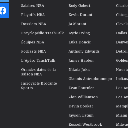
Salaires NBA
Rudy Gobert
Charlo
Playoffs NBA
Kevin Durant
Chicag
Dossiers NBA
Ja Morant
Clevel
Encyclopédie TrashTalk
Kyrie Irving
Dallas
Équipes NBA
Luka Doncic
Denve
Podcasts NBA
Anthony Edwards
Detroi
L'Apéro TrashTalk
James Harden
Golden
Grandes dates de la
Nikola Jokic
Houst
saison NBA
Giannis Antetokounmpo
Indian
Incroyable Brocante
Sports
Evan Fournier
Los An
Zion Williamson
Los An
Devin Booker
Memphi
Jayson Tatum
Miami
Russell Westbrook
Milwa