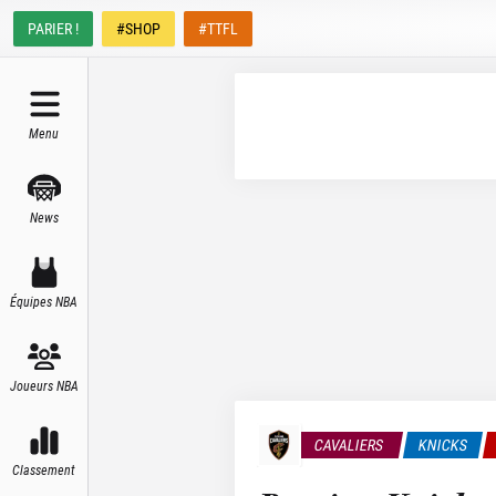
PARIER !
#SHOP
#TTFL
Menu
News
Équipes NBA
Joueurs NBA
CAVALIERS
KNICKS
Classement