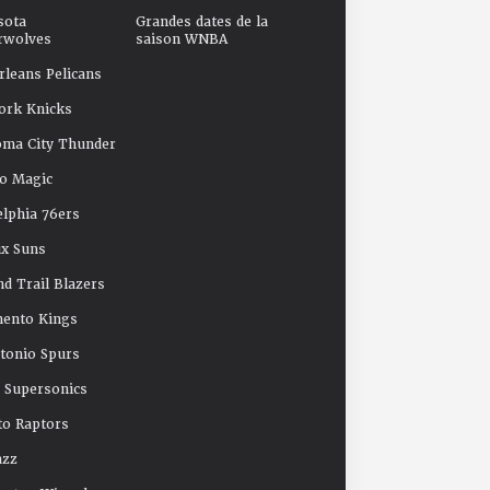
sota
Grandes dates de la
rwolves
saison WNBA
leans Pelicans
ork Knicks
oma City Thunder
o Magic
elphia 76ers
x Suns
nd Trail Blazers
mento Kings
tonio Spurs
e Supersonics
o Raptors
azz