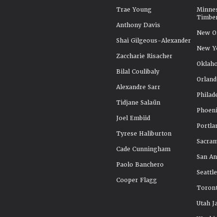
Trae Young
Minne
Timbe
Anthony Davis
New Or
Shai Gilgeous-Alexander
New Y
Zaccharie Risacher
Oklah
Bilal Coulibaly
Orland
Alexandre Sarr
Philad
Tidjane Salaün
Phoeni
Joel Embiid
Portla
Tyrese Haliburton
Sacra
Cade Cunningham
San An
Paolo Banchero
Seattl
Cooper Flagg
Toront
Utah J