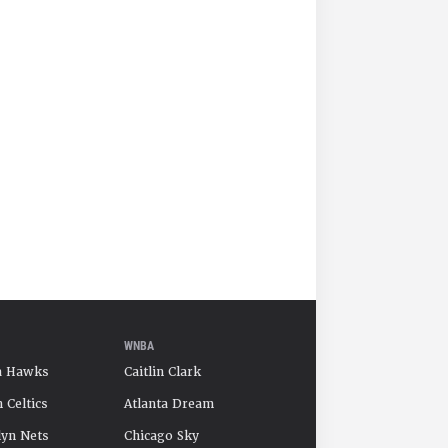
WNBA
a Hawks
Caitlin Clark
 Celtics
Atlanta Dream
yn Nets
Chicago Sky