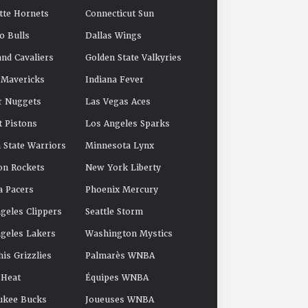
tte Hornets
Connecticut Sun
o Bulls
Dallas Wings
and Cavaliers
Golden State Valkyries
 Mavericks
Indiana Fever
r Nuggets
Las Vegas Aces
t Pistons
Los Angeles Sparks
 State Warriors
Minnesota Lynx
on Rockets
New York Liberty
a Pacers
Phoenix Mercury
geles Clippers
Seattle Storm
geles Lakers
Washington Mystics
s Grizzlies
Palmarès WNBA
 Heat
Équipes WNBA
ukee Bucks
Joueuses WNBA