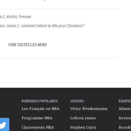
e 2
,
Knicks
,
Preview
avs, Game 2 : comment relever la tête pour Cleveland ?
VOIR TOUTES LES NEWS
RUBRIQUES POPULAIRES
JOUEURS
ÉQUIPES
Les Français en NBA
Victor Wembanyama
Atlant
Programme NBA
LeBron James
Boston
Classements NBA
Stephen Curry
Brookl