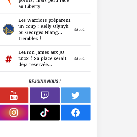
points) mais perd face
au Liberty
Les Warriors préparent
un coup : Kelly Olynyk
05 août
ou Georges Niang…
tremblez !
LeBron James aux JO
2028 ? Sa place serait
05 août
déjà réservée...
REJOINS NOUS !