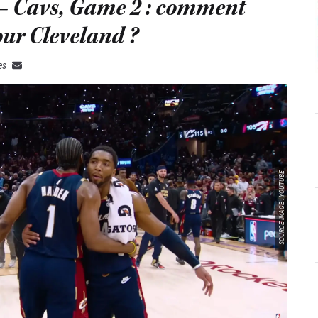
 – Cavs, Game 2 : comment
pour Cleveland ?
es
SOURCE IMAGE : YOUTUBE