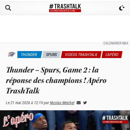
CALENDRIER NBA
THUNDER
SPURS
VIDÉOS TRASHTALK
L'APÉRO
Thunder – Spurs, Game 2 : la
réponse des champions ! Apéro
TrashTalk
Le
21 mai 2026 à 12:19
par
Nicolas Meichel