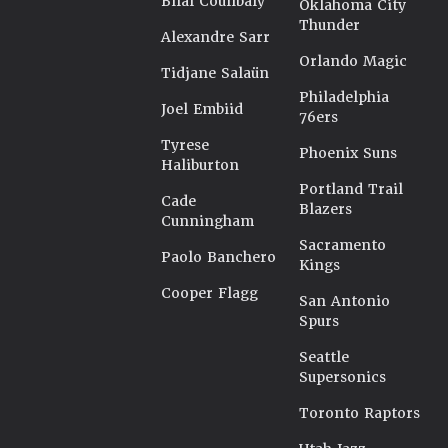
Bilal Coulibaly
Oklahoma City
Thunder
Alexandre Sarr
Orlando Magic
Tidjane Salaün
Philadelphia
Joel Embiid
76ers
Tyrese
Phoenix Suns
Haliburton
Portland Trail
Cade
Blazers
Cunningham
Sacramento
Paolo Banchero
Kings
Cooper Flagg
San Antonio
Spurs
Seattle
Supersonics
Toronto Raptors