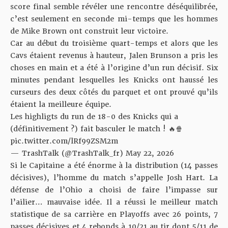
score final semble révéler une rencontre déséquilibrée,
c’est seulement en seconde mi-temps que les hommes
de Mike Brown ont construit leur victoire.
Car au début du troisième quart-temps et alors que les
Cavs étaient revenus à hauteur, Jalen Brunson a pris les
choses en main et a été à l’origine d’un run décisif. Six
minutes pendant lesquelles les Knicks ont haussé les
curseurs des deux côtés du parquet et ont prouvé qu’ils
étaient la meilleure équipe.
Les highligts du run de 18-0 des Knicks qui a
(définitivement ?) fait basculer le match ! 🔥🍿
pic.twitter.com/lRf99ZSM2m
— TrashTalk (@TrashTalk_fr)
May 22, 2026
Si le Capitaine a été énorme à la distribution (14 passes
décisives), l’homme du match s’appelle Josh Hart. La
défense de l’Ohio a choisi de faire l’impasse sur
l’ailier… mauvaise idée. Il a réussi le meilleur match
statistique de sa carrière en Playoffs avec 26 points, 7
passes décisives et 4 rebonds à 10/21 au tir dont 5/11 de