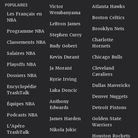
POPULAIRES
Victor
Atlanta Hawks
Wembanyama
Les Français en
Boston Celtics
NBA
LeBron James
Brooklyn Nets
Programme NBA
Stephen Curry
Charlotte
Classements NBA
Rudy Gobert
Hornets
Salaires NBA
Kevin Durant
Chicago Bulls
Playoffs NBA
Ja Morant
Cleveland
Cavaliers
Dossiers NBA
Kyrie Irving
Dallas Mavericks
Encyclopédie
Luka Doncic
TrashTalk
Denver Nuggets
Anthony
Équipes NBA
Edwards
Detroit Pistons
Podcasts NBA
James Harden
Golden State
Warriors
L'Apéro
Nikola Jokic
TrashTalk
Houston Rockets