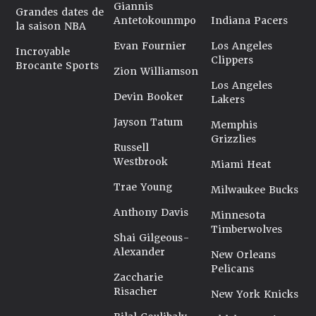
Giannis
Grandes dates de
Antetokounmpo
Indiana Pacers
la saison NBA
Evan Fournier
Los Angeles
Incroyable
Clippers
Brocante Sports
Zion Williamson
Los Angeles
Devin Booker
Lakers
Jayson Tatum
Memphis
Grizzlies
Russell
Westbrook
Miami Heat
Trae Young
Milwaukee Bucks
Anthony Davis
Minnesota
Timberwolves
Shai Gilgeous-
Alexander
New Orleans
Pelicans
Zaccharie
Risacher
New York Knicks